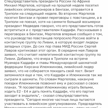
Спецпредставитель президента России по Африке
Михаил Маргелов, который на прошлой неделе посетил
ливийских оппозиционеров в Бенгази, отправится в
Триполи на следующей неделе. Во вторник Маргелов
посетил Бенгази и провел переговоры с повстанцами, а в
Триполи не поехал, хотя на саммите большой восьмерки
президент Медведев говорил, что его представитель готов
встретиться и с представителем Каддафи. Рассказывая о
переговорах в Бенгази, Маргелов впервые сообщил о том,
что руководство повстанцев попросило Россию войти в
контактную группу по Ливии, в которую входят лидеры
западных стран. До сих пор глава МИД России Сергей
Лавров критиковал этот орган. В середине мая Лавров
заявил, что считает нелегитимной контактную группу по
Ливии. Добавлю, что вчера в Триполи на встрече
Муамара Каддафи и главы Международной шахматной
федерации Кирсана Илюмжинова, ливийский лидер
заявил, что не собирается покидать свой пост. Визит
запомнился еще и тем, что Каддафи и Илюмжинов так же
сыграли в шахматы. По словам Маргелова, накануне
поездки Илюмжинов позвонил ему и рассказал о своих
планах. "Я посоветовал Илюмжинову играть белыми,
ходить Е2 - Е4 и дать понять Каддафи, что его партия
заходит в эндшпиль", - сказал спецпредставитель
президента. "Сегодня многие частные лица пытаются
участвовать в ливийском урегулировании. Председатель
Международной шахматной ассоциации - один из них", -