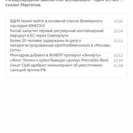
сказал Маргелов.
ВДНХ может войти в основной список Всемирного
23:05
наследия ЮНЕСКО
Китай запустит первый регулярный контейнерный
22:34
маршрут в ЕС через Севморпуть
Более 20 человек задержаны по делу о
22:12
незарегистрированных криптообменниках в «Москва-
Сити»
Минздрав добавил в ЖНВЛП препарат «Энхерту»
22:12
«Флит Лизинг» купил бывшую «дочку» Mercedes-Benz
21:39
Сенат США одобрил законопроект об ужесточении
21:08
санкций против РФ