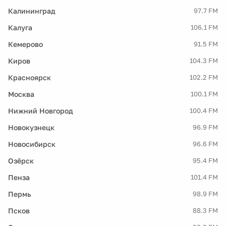
Калининград
97.7 FM
Калуга
106.1 FM
Кемерово
91.5 FM
Киров
104.3 FM
Красноярск
102.2 FM
Москва
100.1 FM
Нижний Новгород
100.4 FM
Новокузнецк
96.9 FM
Новосибирск
96.6 FM
Озёрск
95.4 FM
Пенза
101.4 FM
Пермь
98.9 FM
Псков
88.3 FM