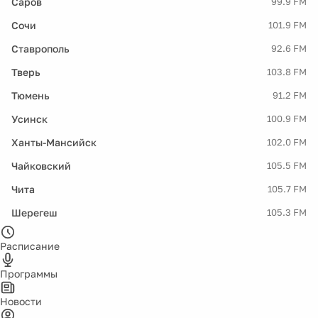
Саров
99.9 FM
Сочи
101.9 FM
Ставрополь
92.6 FM
Тверь
103.8 FM
Тюмень
91.2 FM
Усинск
100.9 FM
Ханты-Мансийск
102.0 FM
Чайковский
105.5 FM
Чита
105.7 FM
Шерегеш
105.3 FM
Расписание
Программы
Новости