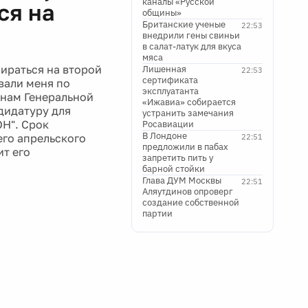
каналы «Русской
ся на
общины»
Британские ученые
22:53
внедрили гены свиньи
в салат-латук для вкуса
мяса
ираться на второй
Лишенная
22:53
сертификата
вали меня по
эксплуатанта
енам Генеральной
«Ижавиа» собирается
дидатуру для
устранить замечания
ОН". Срок
Росавиации
В Лондоне
его апрельского
22:51
предложили в пабах
ит его
запретить пить у
барной стойки
Глава ДУМ Москвы
22:51
Аляутдинов опроверг
создание собственной
партии