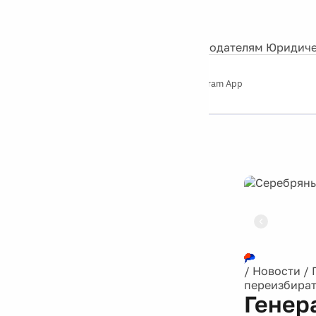
События
Контакты
О нас
Экскурсии
Silver Studio
Рекламодателям
Юридиче
Слушайте
App Store
Google Play
Telegram App
Серебряный
дождь
12+
Реклама
/
Новости
/
переизбират
Генер