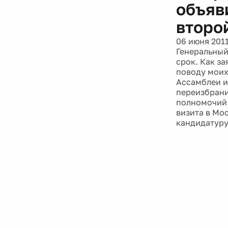
объяв
второ
06 июня 201
Генеральный
срок. Как з
поводу моих
Ассамблеи и
переизбрани
полномочий 
визита в Мо
кандидатуру