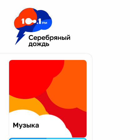
Москва 100.1 FM
Апатиты
Астрахань
Волгоград
Вологда
Екатеринбург
Иваново
Казань
Калининград
Калуга