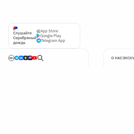
App Store
Слушайте
Google Play
Серебряный
Telegram App
дождь
О НАС
ЭКСК
12+
🍪
Мы используем cookie для улучшения работы сайта.