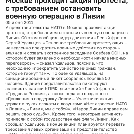
Москве проходит акция протеста,
с требованием остановить
военную операцию в Ливии
05 июня 2011
У представительства НАТО в Москве проходит акция
протеста, с требованием остановить военную операцию в
Ливии. Об этом сообщил лидер движения «Левый фронт»
Сергей Удальцов. «Основное требование протестующих –
немедленно прекратить военные действия со стороны
альянса и созвать экстренное заседание Совбеза ООН, на
котором будет заявлено о необходимости начала мирных
переговоров», – сказал Удальцов, пояснив, что
необходимо «прекратить убийство мирных граждан,
которые гибнут там». По оценке Удальцова, на
санкционированный пикет собрались порядка 50
человек. Здание представительства пикетируют
активисты партии КПРФ, движений «Левый фронт»,
«Трудовая Россия», а также недавно созданного
«Движения в поддержку Ливии». Участники акции
держат в руках плакаты с лозунгами «Нет агрессии НАТО
в Ливии», «Ливия, мы с тобой», «Народ Ливии вправе сам
решать свою судьбу». Кроме того, некоторые активисты
принесли с собой государственные флаги Ливии. Как
сообщил Удальцов, в конце акции планируется передать
требования левых организаций в представительство