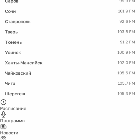
Саров
99.9 FM
Сочи
101.9 FM
Ставрополь
92.6 FM
Тверь
103.8 FM
Тюмень
91.2 FM
Усинск
100.9 FM
Ханты-Мансийск
102.0 FM
Чайковский
105.5 FM
Чита
105.7 FM
Шерегеш
105.3 FM
Расписание
Программы
Новости