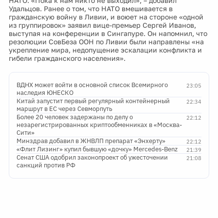
НАТО. «Пока к нам никто не выходил», – добавил
Удальцов. Ранее о том, что НАТО вмешивается в
гражданскую войну в Ливии, и воюет на стороне «одной
из группировок» заявил вице-премьер Сергей Иванов,
выступая на конференции в Сингапуре. Он напомнил, что
резолюции СовБеза ООН по Ливии были направлены «на
укрепление мира, недопущение эскалации конфликта и
гибели гражданского населения».
ВДНХ может войти в основной список Всемирного
23:05
наследия ЮНЕСКО
Китай запустит первый регулярный контейнерный
22:34
маршрут в ЕС через Севморпуть
Более 20 человек задержаны по делу о
22:12
незарегистрированных криптообменниках в «Москва-
Сити»
Минздрав добавил в ЖНВЛП препарат «Энхерту»
22:12
«Флит Лизинг» купил бывшую «дочку» Mercedes-Benz
21:39
Сенат США одобрил законопроект об ужесточении
21:08
санкций против РФ