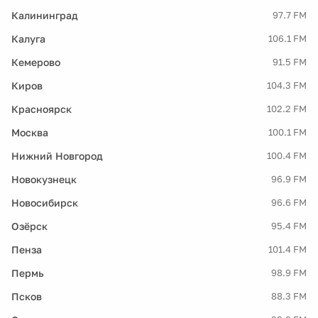
Калининград
97.7 FM
Калуга
106.1 FM
Кемерово
91.5 FM
Киров
104.3 FM
Красноярск
102.2 FM
Москва
100.1 FM
Нижний Новгород
100.4 FM
Новокузнецк
96.9 FM
Новосибирск
96.6 FM
Озёрск
95.4 FM
Пенза
101.4 FM
Пермь
98.9 FM
Псков
88.3 FM