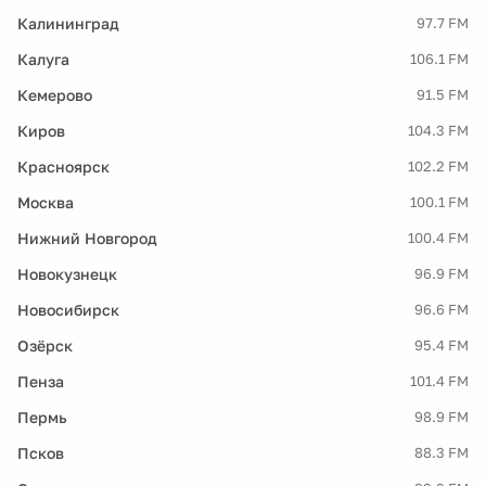
Калининград
97.7 FM
Калуга
106.1 FM
Кемерово
91.5 FM
Киров
104.3 FM
Красноярск
102.2 FM
Москва
100.1 FM
Нижний Новгород
100.4 FM
Новокузнецк
96.9 FM
Новосибирск
96.6 FM
Озёрск
95.4 FM
Пенза
101.4 FM
Пермь
98.9 FM
Псков
88.3 FM