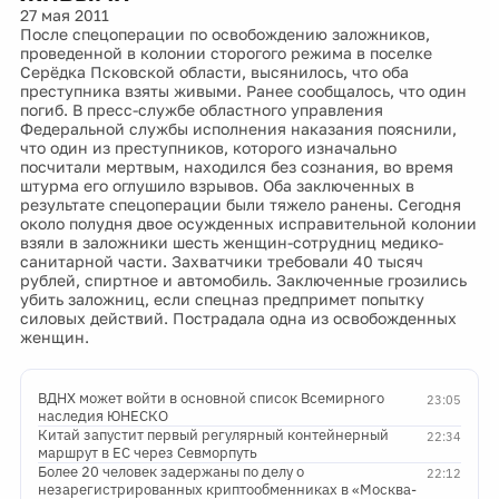
27 мая 2011
После спецоперации по освобождению заложников,
проведенной в колонии сторогого режима в поселке
Серёдка Псковской области, высянилось, что оба
преступника взяты живыми. Ранее сообщалось, что один
погиб. В пресс-службе областного управления
Федеральной службы исполнения наказания пояснили,
что один из преступников, которого изначально
посчитали мертвым, находился без сознания, во время
штурма его оглушило взрывов. Оба заключенных в
результате спецоперации были тяжело ранены. Сегодня
около полудня двое осужденных исправительной колонии
взяли в заложники шесть женщин-сотрудниц медико-
санитарной части. Захватчики требовали 40 тысяч
рублей, спиртное и автомобиль. Заключенные грозились
убить заложниц, если спецназ предпримет попытку
силовых действий. Пострадала одна из освобожденных
женщин.
ВДНХ может войти в основной список Всемирного
23:05
наследия ЮНЕСКО
Китай запустит первый регулярный контейнерный
22:34
маршрут в ЕС через Севморпуть
Более 20 человек задержаны по делу о
22:12
незарегистрированных криптообменниках в «Москва-