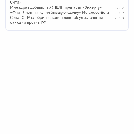
Сити»
Минздрав добавил в ЖНВЛП препарат «Энхерту»
22:12
«Флит Лизинг» купил бывшую «дочку» Mercedes-Benz
21:39
Сенат США одобрил законопроект об ужесточении
21:08
санкций против РФ