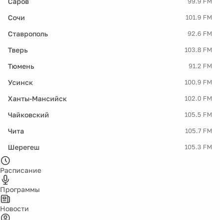
Саров
99.9 FM
Сочи
101.9 FM
Ставрополь
92.6 FM
Тверь
103.8 FM
Тюмень
91.2 FM
Усинск
100.9 FM
Ханты-Мансийск
102.0 FM
Чайковский
105.5 FM
Чита
105.7 FM
Шерегеш
105.3 FM
Расписание
Программы
Новости