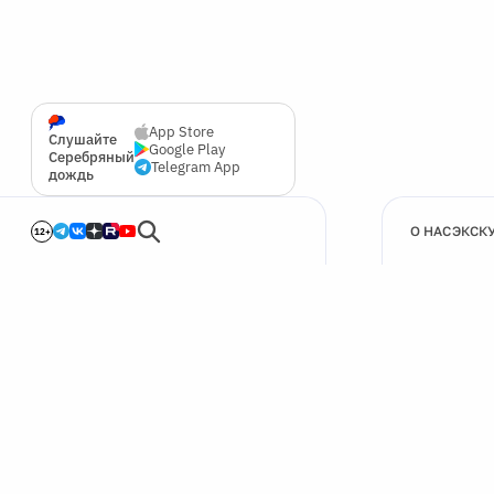
App Store
Слушайте
Google Play
Серебряный
Telegram App
дождь
О НАС
ЭКСК
12+