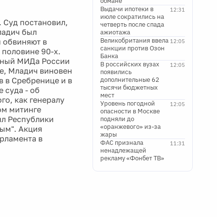
обмане
Выдачи ипотеки в
12:31
июле сократились на
 Суд постановил,
четверть после спада
ладич был
ажиотажа
Великобритания ввела
и обвиняют в
12:05
санкции против Озон
 половине 90-х.
Банка
енный МИДа России
В российских вузах
12:05
ге, Младич виновен
появились
в в Сребренице и в
дополнительные 62
тысячи бюджетных
 суда - об
мест
го, как генералу
Уровень погодной
12:05
ом митинге
опасности в Москве
ил Республики
подняли до
«оранжевого» из-за
ым". Акция
жары
арламента в
ФАС признала
11:31
ненадлежащей
рекламу «Фонбет ТВ»