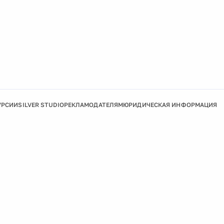
УРСИИ
SILVER STUDIO
РЕКЛАМОДАТЕЛЯМ
ЮРИДИЧЕСКАЯ ИНФОРМАЦИЯ