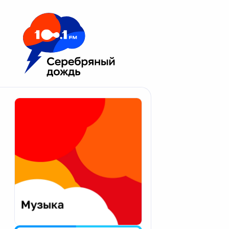
Москва 100.1 FM
Апатиты
Астрахань
Волгоград
Вологда
Екатеринбург
Иваново
Казань
Калининград
Калуга