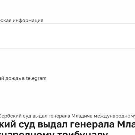
ская информация
Сербский суд выдал генерала Младича международном
кий суд выдал генерала Мл
народному трибуналу