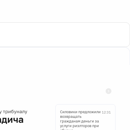
у трибуналу
Силовики предложили
12:31
адича
возвращать
гражданам деньги за
услуги риэлторов при