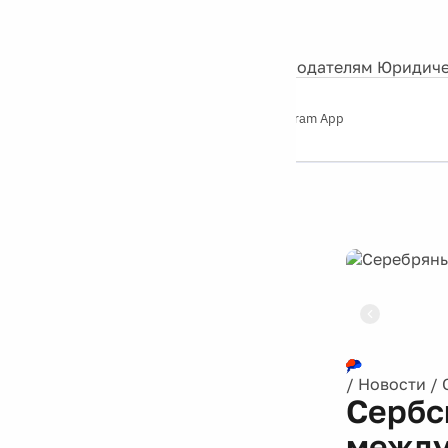
События
Контакты
О нас
Экскурсии
Silver Studio
Рекламодателям
Юридиче
Слушайте
App Store
Google Play
Telegram App
Серебряный
дождь
12+
Реклама
/
Новости
/
Сербс
между