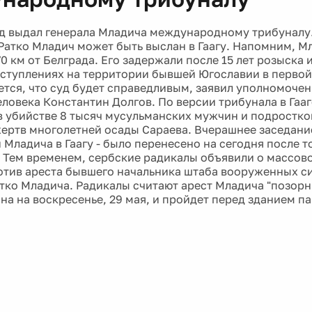
д выдал генерала Младича международному трибуналу.
 Ратко Младич может быть выслан в Гаагу. Напомним, М
0 км от Белграда. Его задержали после 15 лет розыска 
ступлениях на территории бывшей Югославии в первой
ется, что суд будет справедливым, заявил уполномоч
еловека Константин Долгов. По версии трибунала в Гаа
 в убийстве 8 тысяч мусульманских мужчин и подростко
жертв многолетней осады Сараева. Вчерашнее заседание
Младича в Гаагу - было перенесено на сегодня после то
. Тем временем, сербские радикалы объявили о массов
отив ареста бывшего начальника штаба вооруженных с
тко Младича. Радикалы считают арест Младича "позорн
на на воскресенье, 29 мая, и пройдет перед зданием п