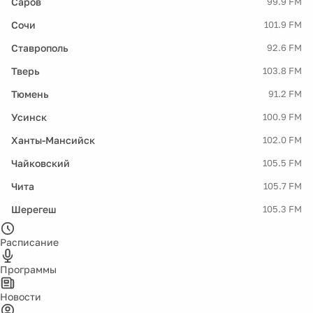
Саров
99.9 FM
Сочи
101.9 FM
Ставрополь
92.6 FM
Тверь
103.8 FM
Тюмень
91.2 FM
Усинск
100.9 FM
Ханты-Мансийск
102.0 FM
Чайковский
105.5 FM
Чита
105.7 FM
Шерегеш
105.3 FM
Расписание
Программы
Новости