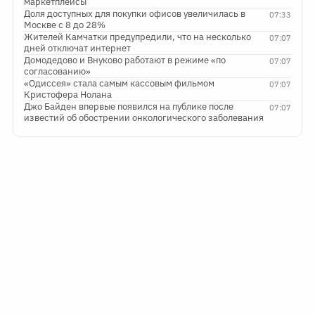
маркетплейсы
Доля доступных для покупки офисов увеличилась в
07:33
Москве с 8 до 28%
Жителей Камчатки предупредили, что на несколько
07:07
дней отключат интернет
Домодедово и Внуково работают в режиме «по
07:07
согласованию»
«Одиссея» стала самым кассовым фильмом
07:07
Кристофера Нолана
Джо Байден впервые появился на публике после
07:07
известий об обострении онкологического заболевания