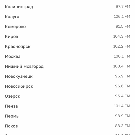
Калининград
97.7 FM
Калуга
106.1 FM
Кемерово
91.5 FM
Киров
104.3 FM
Красноярск
102.2 FM
Москва
100.1 FM
Нижний Новгород
100.4 FM
Новокузнецк
96.9 FM
Новосибирск
96.6 FM
Озёрск
95.4 FM
Пенза
101.4 FM
Пермь
98.9 FM
Псков
88.3 FM