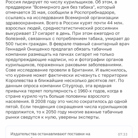
Россия лидирует по числу курильщиков. Об этом, в
преддверии "Всемирного дня без табака", который
отмечается 31 мая, сообщили в Роспотребнадзоре,
ссылаясь на исследования Всемирной организации
здравоохранения. Всего в России курят почти 44 млн.
взрослых людей, среднестатистический россиянин
выкуривает 17 сигарет в день. При этом ежегодно от
болезней, связанных с потреблением табака, умирает до
500 тысяч граждан. В феврале главный санитарный врач
Геннадий Онищенко предлагал обязать табачные
компании размещать на пачках сигарет не только
предупреждающие надписи, но и фотографии органов
курильщиков, пораженных раковыми заболеваниями.
Сове исследование провели в Британии. И выяснилось,
что курение может фактически исчезнуть с территории
Королевства в ближайшие несколько десятков лет. По
данным опроса компании Citygroup, эта вредная
привычка теряет популярность с 1960-х годов, когда в
стране курило чуть больше половины взрослого
населения. В 2008 году это число сократилось до одной
пятой. Если тенденция сокращения числа курильщиков
продолжится, то к 2050 году многие важные табачные
рынки сведутся к нулю, уверены эксперты.
Издательства останавливают поставки на
07:33