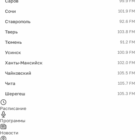
Саров
99.9 FM
Сочи
101.9 FM
Ставрополь
92.6 FM
Тверь
103.8 FM
Тюмень
91.2 FM
Усинск
100.9 FM
Ханты-Мансийск
102.0 FM
Чайковский
105.5 FM
Чита
105.7 FM
Шерегеш
105.3 FM
Расписание
Программы
Новости