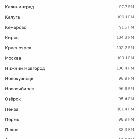
Калининград
97.7 FM
Калуга
106.1 FM
Кемерово
91.5 FM
Киров
104.3 FM
Красноярск
102.2 FM
Москва
100.1 FM
Нижний Новгород
100.4 FM
Новокузнецк
96.9 FM
Новосибирск
96.6 FM
Озёрск
95.4 FM
Пенза
101.4 FM
Пермь
98.9 FM
Псков
88.3 FM