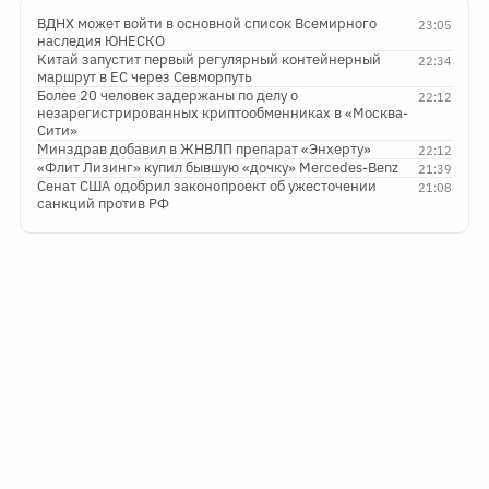
ВДНХ может войти в основной список Всемирного
23:05
наследия ЮНЕСКО
Китай запустит первый регулярный контейнерный
22:34
маршрут в ЕС через Севморпуть
Более 20 человек задержаны по делу о
22:12
незарегистрированных криптообменниках в «Москва-
Сити»
Минздрав добавил в ЖНВЛП препарат «Энхерту»
22:12
«Флит Лизинг» купил бывшую «дочку» Mercedes-Benz
21:39
Сенат США одобрил законопроект об ужесточении
21:08
санкций против РФ