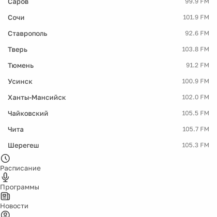
Саров
99.9 FM
Сочи
101.9 FM
Ставрополь
92.6 FM
Тверь
103.8 FM
Тюмень
91.2 FM
Усинск
100.9 FM
Ханты-Мансийск
102.0 FM
Чайковский
105.5 FM
Чита
105.7 FM
Шерегеш
105.3 FM
Расписание
Программы
Новости