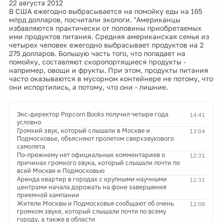
22 августа 2012
В США ежегодно выбрасывается на помойку еды на 165
млрд долларов, посчитали экологи. "Американцы
избавляются практически от половины приобретаемых
ими продуктов питания. Средняя американская семья из
четырех человек ежегодно выбрасывает продуктов на 2
275 долларов. Большую часть того, что попадает на
помойку, составляют скоропортящиеся продукты -
например, овощи и фрукты. При этом, продукты питания
часто оказываются в мусорном контейнере не потому, что
они испортились, а потому, что они - лишние.
Экс-директор Popcorn Books получил четыре года
14:41
условно
Громкий звук, который слышали в Москве и
13:04
Подмосковье, объясняют пролетом сверхзвукового
самолета
По-прежнему нет официальных комментариев о
12:31
причинах громкого звука, который слышали почти по
всей Москве и Подмосковью
Аренда квартир в городах с крупными научными
12:31
центрами начала дорожать на фоне завершения
приемной кампании
Жители Москвы и Подмосковья сообщают об очень
12:08
громком звуке, который слышали почти по всему
городу, а также в области