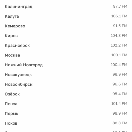
Калининград
97.7 FM
Калуга
106.1 FM
Кемерово
91.5 FM
Киров
104.3 FM
Красноярск
102.2 FM
Москва
100.1 FM
Нижний Новгород
100.4 FM
Новокузнецк
96.9 FM
Новосибирск
96.6 FM
Озёрск
95.4 FM
Пенза
101.4 FM
Пермь
98.9 FM
Псков
88.3 FM