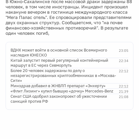
В Южно-Сахалинске после массовой драки задержаны 88
человек, в том числе иностранцы. Инцидент произошел
накануне вечером в гостинице международного класса
"Мега Палас отель". Ее спровоцировали представителями
двух охранных структур. Сообщаетсмя, что "на почве
финансово-хозяйственных противоречий". В результате
один человек погиб,
ВДНХ может войти в основной список Всемирного
23:05
наследия ЮНЕСКО
Китай запустит первый регулярный контейнерный
22:34
маршрут в ЕС через Севморпуть
Более 20 человек задержаны по делу о
22:12
незарегистрированных криптообменниках в «Москва-
Сити»
Минздрав добавил в ЖНВЛП препарат «Энхерту»
22:12
«Флит Лизинг» купил бывшую «дочку» Mercedes-Benz
21:39
Сенат США одобрил законопроект об ужесточении
21:08
санкций против РФ