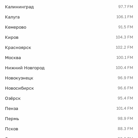
Калининград
97.7 FM
Калуга
106.1 FM
Кемерово
91.5 FM
Киров
104.3 FM
Красноярск
102.2 FM
Москва
100.1 FM
Нижний Новгород
100.4 FM
Новокузнецк
96.9 FM
Новосибирск
96.6 FM
Озёрск
95.4 FM
Пенза
101.4 FM
Пермь
98.9 FM
Псков
88.3 FM