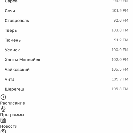
Саров
99.9 FM
Сочи
101.9 FM
Ставрополь
92.6 FM
Тверь
103.8 FM
Тюмень
91.2 FM
Усинск
100.9 FM
Ханты-Мансийск
102.0 FM
Чайковский
105.5 FM
Чита
105.7 FM
Шерегеш
105.3 FM
Расписание
Программы
Новости