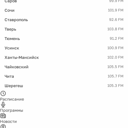
Саров
99.9 FM
Сочи
101.9 FM
Ставрополь
92.6 FM
Тверь
103.8 FM
Тюмень
91.2 FM
Усинск
100.9 FM
Ханты-Мансийск
102.0 FM
Чайковский
105.5 FM
Чита
105.7 FM
Шерегеш
105.3 FM
Расписание
Программы
Новости