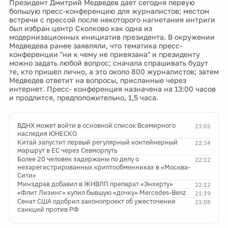
Президент Дмитрий Медведев дает сегодня первую
большую пресс-конференцию для журналистов; местом
встречи с прессой после некоторого нагнетания интриги
был избран центр Сколково как одна из
модернизационных инициатив президента. В окружении
Медведева ранее заявляли, что тематика пресс-
конференции "ни к чему не привязана" и президенту
можно задать любой вопрос; сначала спрашивать будут
те, кто пришел лично, а это около 800 журналистов; затем
Медведев ответит на вопросы, присланные через
интернет. Пресс- конференция назначена на 13:00 часов
и продлится, предположительно, 1,5 часа.
ВДНХ может войти в основной список Всемирного
23:05
наследия ЮНЕСКО
Китай запустит первый регулярный контейнерный
22:34
маршрут в ЕС через Севморпуть
Более 20 человек задержаны по делу о
22:12
незарегистрированных криптообменниках в «Москва-
Сити»
Минздрав добавил в ЖНВЛП препарат «Энхерту»
22:12
«Флит Лизинг» купил бывшую «дочку» Mercedes-Benz
21:39
Сенат США одобрил законопроект об ужесточении
21:08
санкций против РФ