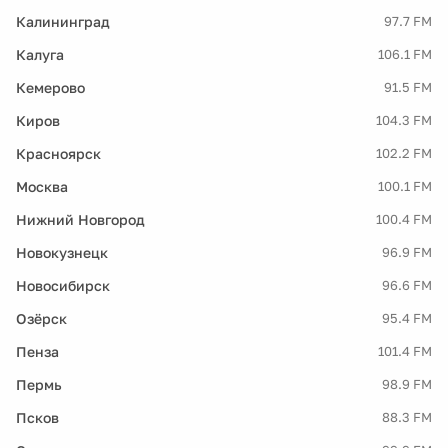
Калининград
97.7 FM
Калуга
106.1 FM
Кемерово
91.5 FM
Киров
104.3 FM
Красноярск
102.2 FM
Москва
100.1 FM
Нижний Новгород
100.4 FM
Новокузнецк
96.9 FM
Новосибирск
96.6 FM
Озёрск
95.4 FM
Пенза
101.4 FM
Пермь
98.9 FM
Псков
88.3 FM