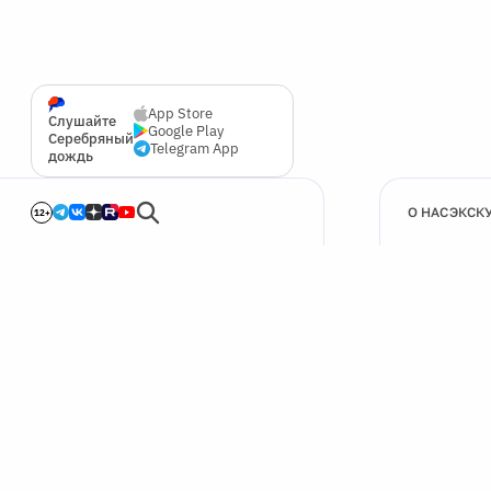
App Store
Слушайте
Google Play
Серебряный
Telegram App
дождь
О НАС
ЭКСК
12+
🍪
Мы используем cookie для улучшения работы сайта.