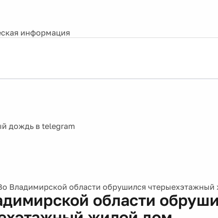
ская информация
Во Владимирской области обрушился чтерыехэтажный
адимирской области обруш
ехэтажный жилой дом