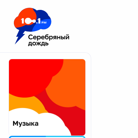
Москва 100.1 FM
Апатиты
Астрахань
Волгоград
Вологда
Екатеринбург
Иваново
Казань
Калининград
Калуга