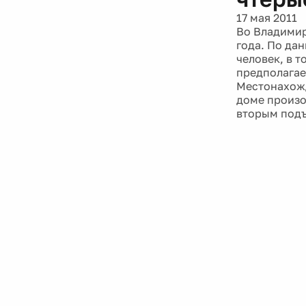
17 мая 2011
Во Владимир
года. По да
человек, в т
предполагае
Местонахожд
доме произо
вторым подъ