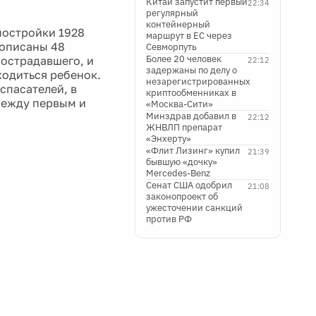
Китай запустит первый
22:34
регулярный
контейнерный
постройки 1928
маршрут в ЕС через
рописаны 48
Севморпуть
Более 20 человек
пострадавшего, и
22:12
задержаны по делу о
одиться ребенок.
незарегистрированных
спасателей, в
криптообменниках в
между первым и
«Москва-Сити»
Минздрав добавил в
22:12
ЖНВЛП препарат
«Энхерту»
«Флит Лизинг» купил
21:39
бывшую «дочку»
Mercedes-Benz
Сенат США одобрил
21:08
законопроект об
ужесточении санкций
против РФ