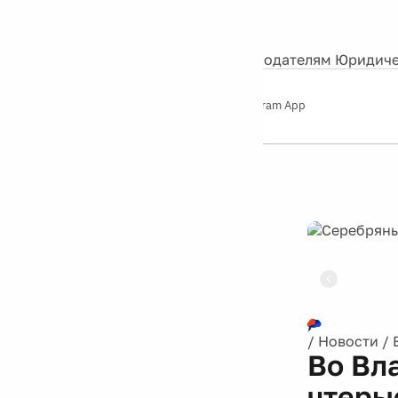
События
Контакты
О нас
Экскурсии
Silver Studio
Рекламодателям
Юридиче
Слушайте
App Store
Google Play
Telegram App
Серебряный
дождь
12+
Реклама
/
Новости
/
Во Вл
чтеры