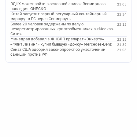
ВДНХ может войти в основной список Всемирного
23:05
наследия ЮНЕСКО
Китай запустит первый регулярный контейнерный
22:34
маршрут в ЕС через Севморпуть
Более 20 человек задержаны по делу о
22:12
незарегистрированных криптообменниках в «Москва-
Сити»
Минздрав добавил в ЖНВЛП препарат «Энхерту»
22:12
«Флит Лизинг» купил бывшую «дочку» Mercedes-Benz
21:39
Сенат США одобрил законопроект об ужесточении
21:08
санкций против РФ