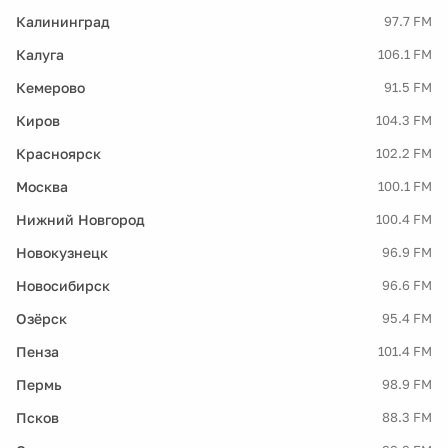
Калининград
97.7 FM
Калуга
106.1 FM
Кемерово
91.5 FM
Киров
104.3 FM
Красноярск
102.2 FM
Москва
100.1 FM
Нижний Новгород
100.4 FM
Новокузнецк
96.9 FM
Новосибирск
96.6 FM
Озёрск
95.4 FM
Пенза
101.4 FM
Пермь
98.9 FM
Псков
88.3 FM