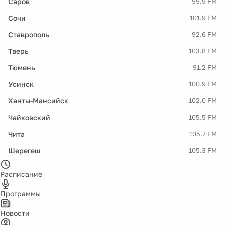
Саров
99.9 FM
Сочи
101.9 FM
Ставрополь
92.6 FM
Тверь
103.8 FM
Тюмень
91.2 FM
Усинск
100.9 FM
Ханты-Мансийск
102.0 FM
Чайковский
105.5 FM
Чита
105.7 FM
Шерегеш
105.3 FM
Расписание
Программы
Новости