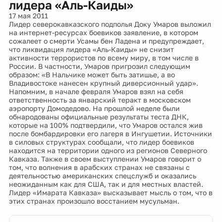
лидера «Аль-Каиды»
17 мая 2011
Лидер северокавказского подполья Доку Умаров выложил
на интернет-ресурсах боевиков заявление, в котором
сожалеет о смерти Усамы бен Ладена и предупреждает,
что ликвидация лидера «Аль-Каиды» не снизит
активности террористов по всему миру, в том числе в
России. В частности, Умаров пригрозил следующим
образом: «В Нальчике может быть затишье, а во
Владивостоке нанесен крупный диверсионный удар».
Напомним, в начале февраля Умаров взял на себя
ответственность за январский теракт в московском
аэропорту Домодедово. На прошлой неделе были
обнародованы официальные результаты теста ДНК,
которые на 100% подтвердили, что Умаров остался жив
после бомбардировки его лагеря в Ингушетии. Источники
в силовых структурах сообщали, что лидер боевиков
находится на территории одного из регионов Северного
Кавказа. Также в своем выступлении Умаров говорит о
том, что волнения в арабских странах не связаны с
деятельностью американских спецслужб и оказались
неожиданным как для США, так и для местных властей.
Лидер «Имарата Кавказа» высказывает мысль о том, что в
этих странах произошло восстанием мусульман.