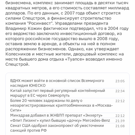
бизнесмена, комплекс занимает площадь в десятки тысяч
квадратных метров, а его стоимость составляет миллиард
долларов. По его данным, с 2007 года объект строится
силами Спецстроя, а финансирует строительство
компания "Росинвест". Управделами президента
Владимир Кожин фактически подтвердил, что в 2004 году
его ведомство заключило инвестиционный договор, из
которого российское государство вышло в 2008 году,
оставив землю в аренде, а объекты на ней в полном
распоряжении бизнесменов. Однако, как утверждает
Колесников и местные жители, дворцовый комплекс на
месте бывшего дома отдыха «Туапсе» возводил именно
Спецстрой.
ВДНХ может войти в основной список Всемирного
23:05
наследия ЮНЕСКО
Китай запустит первый регулярный контейнерный
22:34
маршрут в ЕС через Севморпуть
Более 20 человек задержаны по делу о
22:12
незарегистрированных криптообменниках в «Москва-
Сити»
Минздрав добавил в ЖНВЛП препарат «Энхерту»
22:12
«Флит Лизинг» купил бывшую «дочку» Mercedes-Benz
21:39
Сенат США одобрил законопроект об ужесточении
21:08
санкций против РФ