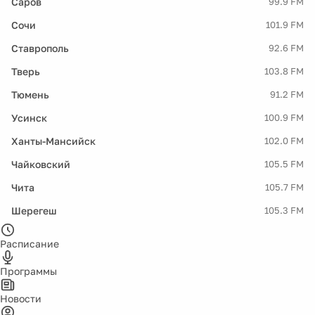
Саров
99.9 FM
Сочи
101.9 FM
Ставрополь
92.6 FM
Тверь
103.8 FM
Тюмень
91.2 FM
Усинск
100.9 FM
Ханты-Мансийск
102.0 FM
Чайковский
105.5 FM
Чита
105.7 FM
Шерегеш
105.3 FM
Расписание
Программы
Новости