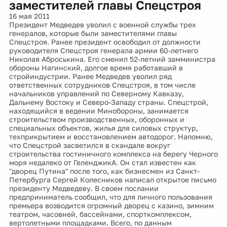
заместителей главы Спецстроя
16 мая 2011
Президент Медведев уволил с военной службы трех
генералов, которые были заместителями главы
Спецстроя. Ранее президент освободил от должности
руководителя Спецстроя генерала армии 60-летнего
Николая Аброськина. Его сменил 52-летний замминистра
обороны Нагинский, долгое время работавший в
стройиндустрии. Ранее Медведев уволил ряд
ответственных сотрудников Спецстроя, в том числе
начальников управлений по Северному Кавказу,
Дальнему Востоку и Северо-Западу страны. Спецстрой,
находящийся в ведении Минобороны, занимается
строительством производственных, оборонных и
специальных объектов, жилья для силовых структур,
техприкрытием и восстановлением автодорог. Напомню,
что Спецстрой засветился в скандале вокруг
строительства гостиничного комплекса на берегу Черного
моря недалеко от ГеленджикА. Он стал известен как
"дворец Путина" после того, как бизнесмен из Санкт-
Петербурга Сергей Колесников написал открытое письмо
президенту Медведеву. В своем послании
предприниматель сообщил, что для личного пользования
премьера возводится огромный дворец с казино, зимним
театром, часовней, бассейнами, спорткомплексом,
вертолетными площадками. Всего, по данным