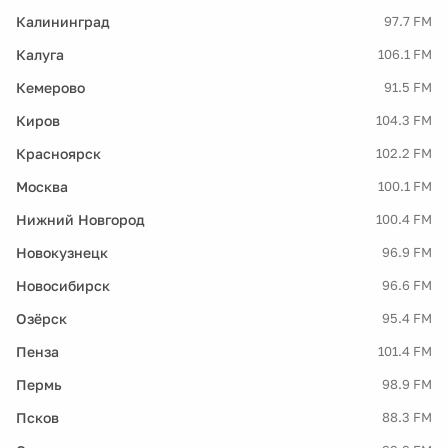
Калининград
97.7 FM
Калуга
106.1 FM
Кемерово
91.5 FM
Киров
104.3 FM
Красноярск
102.2 FM
Москва
100.1 FM
Нижний Новгород
100.4 FM
Новокузнецк
96.9 FM
Новосибирск
96.6 FM
Озёрск
95.4 FM
Пенза
101.4 FM
Пермь
98.9 FM
Псков
88.3 FM