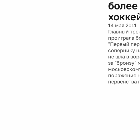
более
хокке
14 мая 2011
Главный тре
проиграла б
"Первый пер
сопернику н
не шла в во
за "бронзу" 
московскому
поражение н
первенства 