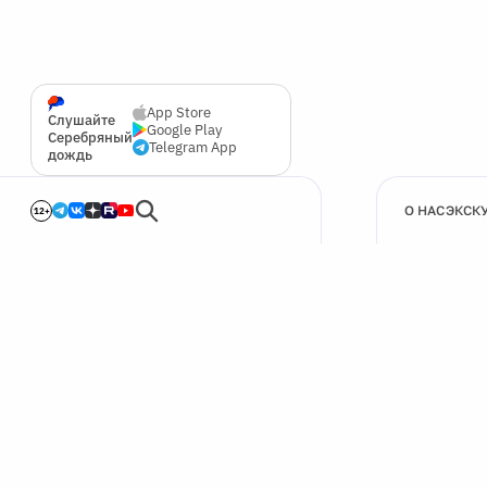
App Store
Слушайте
Google Play
Серебряный
Telegram App
дождь
О НАС
ЭКСК
12+
🍪
Мы используем cookie для улучшения работы сайта.