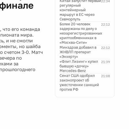
Китай запустит первый
22:34
уфинале
регулярный
контейнерный
маршрут в ЕС через
Севморпуть
Более 20 человек
22:12
 что его команда
задержаны по делу о
незарегистрированных
мпионата мира.
криптообменниках в
ь, и не смогли
«Москва-Сити»
моменты, но шайба
Минздрав добавил в
22:12
о счетом 3-0. Матч
ЖНВЛП препарат
«Энхерту»
вечера по
«Флит Лизинг» купил
21:39
ехами за
бывшую «дочку»
 прошлогоднего
Mercedes-Benz
Сенат США одобрил
21:08
законопроект об
ужесточении санкций
против РФ