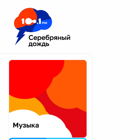
Москва 100.1 FM
Апатиты
Астрахань
Волгоград
Вологда
Екатеринбург
Иваново
Казань
Калининград
Калуга