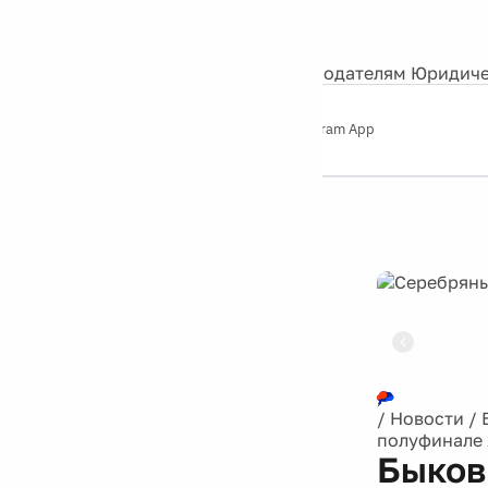
События
Контакты
О нас
Экскурсии
Silver Studio
Рекламодателям
Юридиче
Слушайте
App Store
Google Play
Telegram App
Серебряный
дождь
12+
Реклама
/
Новости
/
полуфинале 
Быков