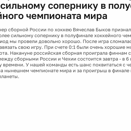
 сильному сопернику в пол
йного чемпионата мира
нер сборной России по хоккею Вячеслав Быков признал,
олее сильному сопернику в полуфинале хоккейного че
иод мы провели довольно хорошо. После игра сломалас
авязать свою игру. При счете 0:1 были очень хорошие 
рота. Накануне российская сборная проиграла финнам с
между сборными России и Чехии состоится завтра - в 6 
 времени. У нашей команды есть шанс поквитаться с ч
а нынешнем чемпионате мира и за проигрыш в финале
планеты.