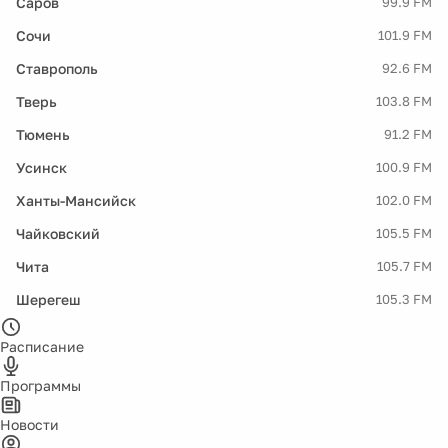
Саров
99.9 FM
Сочи
101.9 FM
Ставрополь
92.6 FM
Тверь
103.8 FM
Тюмень
91.2 FM
Усинск
100.9 FM
Ханты-Мансийск
102.0 FM
Чайковский
105.5 FM
Чита
105.7 FM
Шерегеш
105.3 FM
Расписание
Программы
Новости