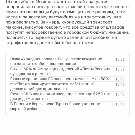
15 сентября в Москве станет платной эвакуация
неправильно припаркованных машин, так что уже осенью
сами автовладельцы будут возмещать все расходы, в том
числе и за доставку автомобиля на штрафстоянку, что
пока бесплатно. Заммэра, курирующий транспорт,
Максим Ликсутов говорит, что все средства от штрафов
поступят непосредственно в городской бюджет. Чиновник
полагает, что первые сутки хранения автомобиля на
штрафстоянке должны быть бесплатными.
Глава «Уралдронзавода» Ткачук после покушения
15:51
находится в стабильном состоянии
Свыше 60% действующих отделений «Почты России»
15:51
нуждаются в ремонте
Газовые хранилища ЕС заполнены менее чем на 58%
15:47
Мосбиржа планирует запустить собственный
15:47
депозитарий для криптовалют
Госдеп США подтвердил введение залога до $250 тыс.
15:47
для ряда мигрантов
В Тюмени с берега реки Туры собрали уже тонну
15:47
мертвой рыбы