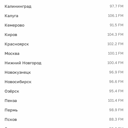
Калининград
97.7 FM
Калуга
106.1 FM
Кемерово
91.5 FM
Киров
104.3 FM
Красноярск
102.2 FM
Москва
100.1 FM
Нижний Новгород
100.4 FM
Новокузнецк
96.9 FM
Новосибирск
96.6 FM
Озёрск
95.4 FM
Пенза
101.4 FM
Пермь
98.9 FM
Псков
88.3 FM