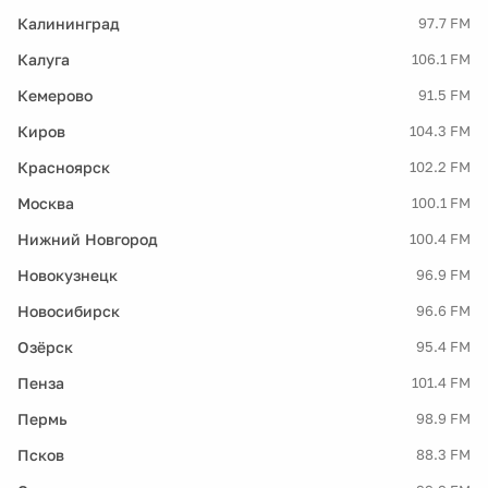
Калининград
97.7 FM
Калуга
106.1 FM
Кемерово
91.5 FM
Киров
104.3 FM
Красноярск
102.2 FM
Москва
100.1 FM
Нижний Новгород
100.4 FM
Новокузнецк
96.9 FM
Новосибирск
96.6 FM
Озёрск
95.4 FM
Пенза
101.4 FM
Пермь
98.9 FM
Псков
88.3 FM