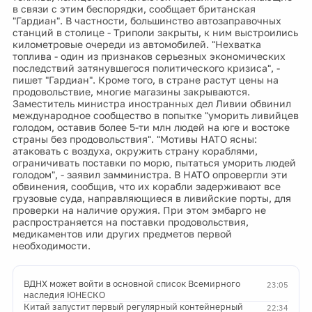
в связи с этим беспорядки, сообщает британская
"Гардиан". В частности, большинство автозаправочных
станций в столице - Триполи закрыты, к ним выстроились
километровые очереди из автомобилей. "Нехватка
топлива - один из признаков серьезных экономических
последствий затянувшегося политического кризиса", -
пишет "Гардиан". Кроме того, в стране растут цены на
продовольствие, многие магазины закрываются.
Заместитель министра иностранных дел Ливии обвинил
международное сообщество в попытке "уморить ливийцев
голодом, оставив более 5-ти млн людей на юге и востоке
страны без продовольствия". "Мотивы НАТО ясны:
атаковать с воздуха, окружить страну кораблями,
ограничивать поставки по морю, пытаться уморить людей
голодом", - заявил замминистра. В НАТО опровергли эти
обвинения, сообщив, что их корабли задерживают все
грузовые суда, направляющиеся в ливийские порты, для
проверки на наличие оружия. При этом эмбарго не
распространяется на поставки продовольствия,
медикаментов или других предметов первой
необходимости.
ВДНХ может войти в основной список Всемирного
23:05
наследия ЮНЕСКО
Китай запустит первый регулярный контейнерный
22:34