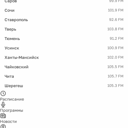
Саров
99.9 FM
Сочи
101.9 FM
Ставрополь
92.6 FM
Тверь
103.8 FM
Тюмень
91.2 FM
Усинск
100.9 FM
Ханты-Мансийск
102.0 FM
Чайковский
105.5 FM
Чита
105.7 FM
Шерегеш
105.3 FM
Расписание
Программы
Новости