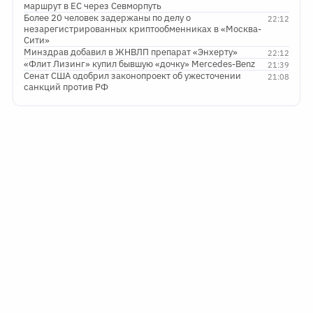
маршрут в ЕС через Севморпуть
Более 20 человек задержаны по делу о
22:12
незарегистрированных криптообменниках в «Москва-
Сити»
Минздрав добавил в ЖНВЛП препарат «Энхерту»
22:12
«Флит Лизинг» купил бывшую «дочку» Mercedes-Benz
21:39
Сенат США одобрил законопроект об ужесточении
21:08
санкций против РФ