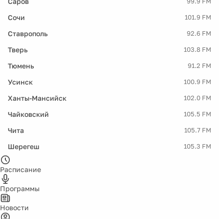
Саров
99.9 FM
Сочи
101.9 FM
Ставрополь
92.6 FM
Тверь
103.8 FM
Тюмень
91.2 FM
Усинск
100.9 FM
Ханты-Мансийск
102.0 FM
Чайковский
105.5 FM
Чита
105.7 FM
Шерегеш
105.3 FM
Расписание
Программы
Новости