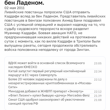
бен Ладеном.
02 мая 2011
Ливийские повстанцы попросили США отправить
Каддафи вслед за бен Ладеном. Представитель ливийских
повстанцев в Бенгази полковник Ахмед Бани поздравил
США с успешной операцией и выразил надежду на то, что
судьбу саудовского террориста вскоре разделит
Муаммар Каддафи. Боевая авиация НАТО, не
предпринимавшая никаких действий на протяжении
суток с момента, как по вилле Каддафи в Триполи были
выпущены ракеты, сегодня продолжила обстреливать
войска полковника неподалеку от города Зинтан.
ВДНХ может войти в основной список Всемирного
23:05
наследия ЮНЕСКО
Китай запустит первый регулярный контейнерный
22:34
маршрут в ЕС через Севморпуть
Более 20 человек задержаны по делу о
22:12
незарегистрированных криптообменниках в «Москва-
Сити»
Минздрав добавил в ЖНВЛП препарат «Энхерту»
22:12
«Флит Лизинг» купил бывшую «дочку» Mercedes-Benz
21:39
Сенат США одобрил законопроект об ужесточении
21:08
санкций против РФ