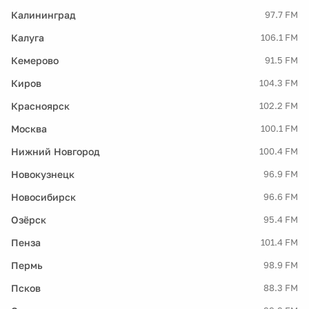
Калининград
97.7 FM
Калуга
106.1 FM
Кемерово
91.5 FM
Киров
104.3 FM
Красноярск
102.2 FM
Москва
100.1 FM
Нижний Новгород
100.4 FM
Новокузнецк
96.9 FM
Новосибирск
96.6 FM
Озёрск
95.4 FM
Пенза
101.4 FM
Пермь
98.9 FM
Псков
88.3 FM