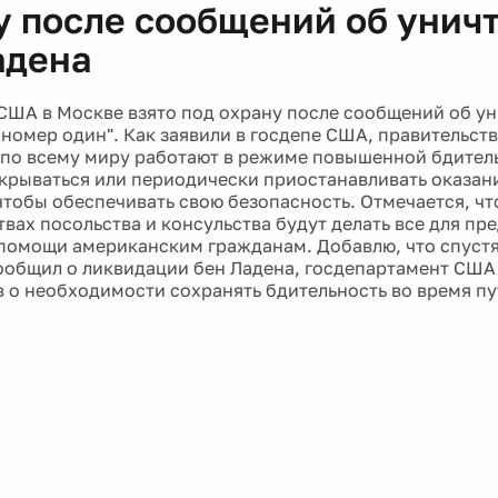
у после сообщений об унич
адена
США в Москве взято под охрану после сообщений об у
 номер один". Как заявили в госдепе США, правительст
по всему миру работают в режиме повышенной бдитель
крываться или периодически приостанавливать оказани
чтобы обеспечивать свою безопасность. Отмечается, что
твах посольства и консульства будут делать все для пр
помощи американским гражданам. Добавлю, что спустя 
ообщил о ликвидации бен Ладена, госдепартамент США
 о необходимости сохранять бдительность во время пу