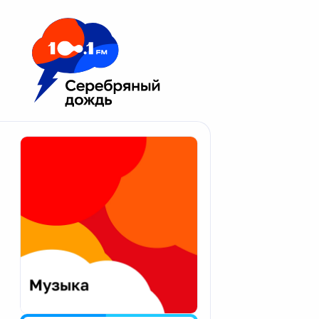
Москва 100.1 FM
Апатиты
Астрахань
Волгоград
Вологда
Екатеринбург
Иваново
Казань
Калининград
Калуга