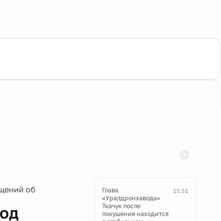
бщений об
Глава
15:51
«Уралдронзавода»
Ткачук после
под
покушения находится