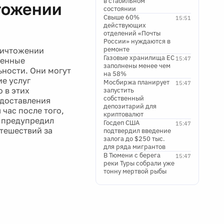
в стабильном
тожении
состоянии
Свыше 60%
15:51
действующих
отделений «Почты
России» нуждаются в
ремонте
ничтожении
Газовые хранилища ЕС
15:47
венные
заполнены менее чем
ности. Они могут
на 58%
е услуг
Мосбиржа планирует
15:47
 в этих
запустить
собственный
едоставления
депозитарий для
час после того,
криптовалют
 предупредил
Госдеп США
15:47
тешествий за
подтвердил введение
залога до $250 тыс.
для ряда мигрантов
В Тюмени с берега
15:47
реки Туры собрали уже
тонну мертвой рыбы