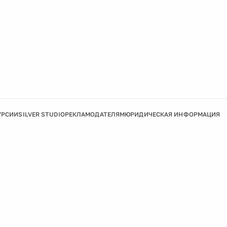
УРСИИ
SILVER STUDIO
РЕКЛАМОДАТЕЛЯМ
ЮРИДИЧЕСКАЯ ИНФОРМАЦИЯ