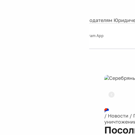
События
Контакты
О нас
Экскурсии
Silver Studio
Рекламодателям
Юридиче
Слушайте
App Store
Google Play
Telegram App
Серебряный
дождь
12+
Реклама
/
Новости
/
уничтожении
Посол