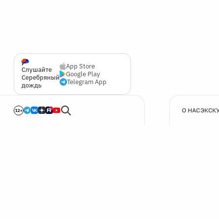
App Store
Слушайте
Google Play
Серебряный
Telegram App
дождь
О НАС
ЭКСК
12+