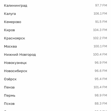
Калининград
97.7 FM
Калуга
106.1 FM
Кемерово
91.5 FM
Киров
104.3 FM
Красноярск
102.2 FM
Москва
100.1 FM
Нижний Новгород
100.4 FM
Новокузнецк
96.9 FM
Новосибирск
96.6 FM
Озёрск
95.4 FM
Пенза
101.4 FM
Пермь
98.9 FM
Псков
88.3 FM