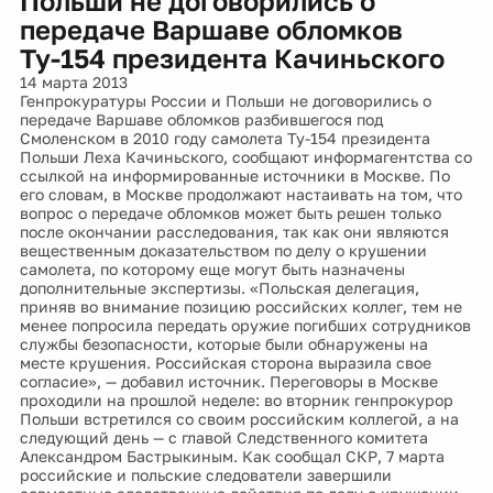
Польши не договорились о
передаче Варшаве обломков
Ту-154 президента Качиньского
14 марта 2013
Генпрокуратуры России и Польши не договорились о
передаче Варшаве обломков разбившегося под
Смоленском в 2010 году самолета Ту-154 президента
Польши Леха Качиньского, сообщают информагентства со
ссылкой на информированные источники в Москве. По
его словам, в Москве продолжают настаивать на том, что
вопрос о передаче обломков может быть решен только
после окончании расследования, так как они являются
вещественным доказательством по делу о крушении
самолета, по которому еще могут быть назначены
дополнительные экспертизы. «Польская делегация,
приняв во внимание позицию российских коллег, тем не
менее попросила передать оружие погибших сотрудников
службы безопасности, которые были обнаружены на
месте крушения. Российская сторона выразила свое
согласие», — добавил источник. Переговоры в Москве
проходили на прошлой неделе: во вторник генпрокурор
Польши встретился со своим российским коллегой, а на
следующий день — с главой Следственного комитета
Александром Бастрыкиным. Как сообщал СКР, 7 марта
российские и польские следователи завершили