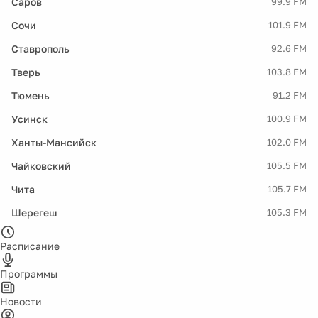
Саров
99.9 FM
Сочи
101.9 FM
Ставрополь
92.6 FM
Тверь
103.8 FM
Тюмень
91.2 FM
Усинск
100.9 FM
Ханты-Мансийск
102.0 FM
Чайковский
105.5 FM
Чита
105.7 FM
Шерегеш
105.3 FM
Расписание
Программы
Новости