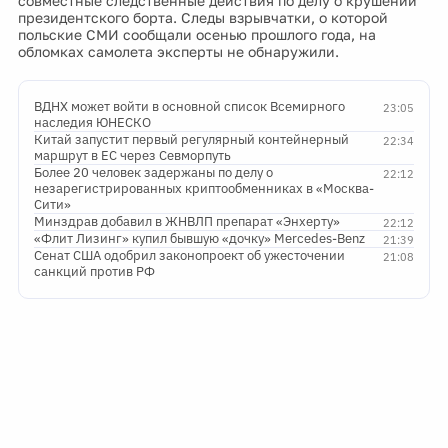
совместные следственные действия по делу о крушении
президентского борта. Следы взрывчатки, о которой
польские СМИ сообщали осенью прошлого года, на
обломках самолета эксперты не обнаружили.
ВДНХ может войти в основной список Всемирного
23:05
наследия ЮНЕСКО
Китай запустит первый регулярный контейнерный
22:34
маршрут в ЕС через Севморпуть
Более 20 человек задержаны по делу о
22:12
незарегистрированных криптообменниках в «Москва-
Сити»
Минздрав добавил в ЖНВЛП препарат «Энхерту»
22:12
«Флит Лизинг» купил бывшую «дочку» Mercedes-Benz
21:39
Сенат США одобрил законопроект об ужесточении
21:08
санкций против РФ