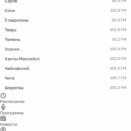
Саров
99.9 FM
Сочи
101.9 FM
Ставрополь
92.6 FM
Тверь
103.8 FM
Тюмень
91.2 FM
Усинск
100.9 FM
Ханты-Мансийск
102.0 FM
Чайковский
105.5 FM
Чита
105.7 FM
Шерегеш
105.3 FM
Расписание
Программы
Новости