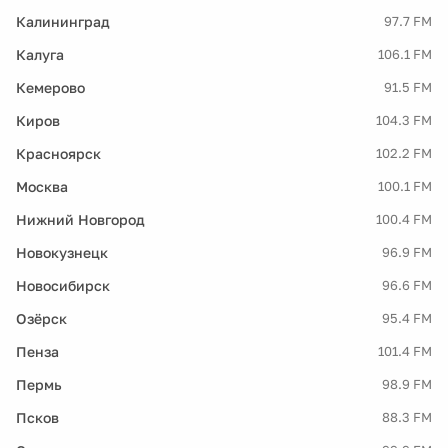
Калининград
97.7 FM
Калуга
106.1 FM
Кемерово
91.5 FM
Киров
104.3 FM
Красноярск
102.2 FM
Москва
100.1 FM
Нижний Новгород
100.4 FM
Новокузнецк
96.9 FM
Новосибирск
96.6 FM
Озёрск
95.4 FM
Пенза
101.4 FM
Пермь
98.9 FM
Псков
88.3 FM