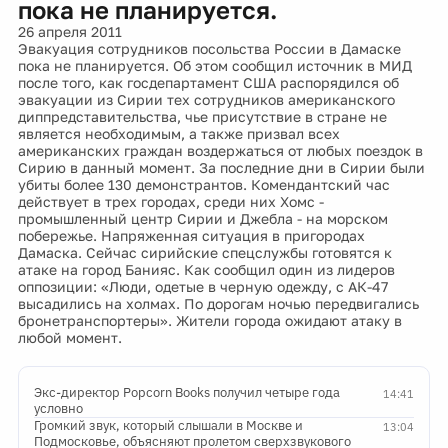
пока не планируется.
26 апреля 2011
Эвакуация сотрудников посольства России в Дамаске
пока не планируется. Об этом сообщил источник в МИД
после того, как госдепартамент США распорядился об
эвакуации из Сирии тех сотрудников американского
диппредставительства, чье присутствие в стране не
является необходимым, а также призвал всех
американских граждан воздержаться от любых поездок в
Сирию в данный момент. За последние дни в Сирии были
убиты более 130 демонстрантов. Комендантский час
действует в трех городах, среди них Хомс -
промышленный центр Сирии и Джебла - на морском
побережье. Напряженная ситуация в пригородах
Дамаска. Сейчас сирийские спецслужбы готовятся к
атаке на город Банияс. Как сообщил один из лидеров
оппозиции: «Люди, одетые в черную одежду, с АК-47
высадились на холмах. По дорогам ночью передвигались
бронетранспортеры». Жители города ожидают атаку в
любой момент.
Экс-директор Popcorn Books получил четыре года
14:41
условно
Громкий звук, который слышали в Москве и
13:04
Подмосковье, объясняют пролетом сверхзвукового