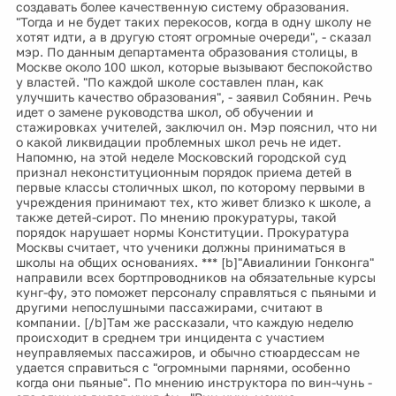
создавать более качественную систему образования.
"Тогда и не будет таких перекосов, когда в одну школу не
хотят идти, а в другую стоят огромные очереди", - сказал
мэр. По данным департамента образования столицы, в
Москве около 100 школ, которые вызывают беспокойство
у властей. "По каждой школе составлен план, как
улучшить качество образования", - заявил Собянин. Речь
идет о замене руководства школ, об обучении и
стажировках учителей, заключил он. Мэр пояснил, что ни
о какой ликвидации проблемных школ речь не идет.
Напомню, на этой неделе Московский городской суд
признал неконституционным порядок приема детей в
первые классы столичных школ, по которому первыми в
учреждения принимают тех, кто живет близко к школе, а
также детей-сирот. По мнению прокуратуры, такой
порядок нарушает нормы Конституции. Прокуратура
Москвы считает, что ученики должны приниматься в
школы на общих основаниях. *** [b]"Авиалинии Гонконга"
направили всех бортпроводников на обязательные курсы
кунг-фу, это поможет персоналу справляться с пьяными и
другими непослушными пассажирами, считают в
компании. [/b]Там же рассказали, что каждую неделю
происходит в среднем три инцидента с участием
неуправляемых пассажиров, и обычно стюардессам не
удается справиться с "огромными парнями, особенно
когда они пьяные". По мнению инструктора по вин-чунь -