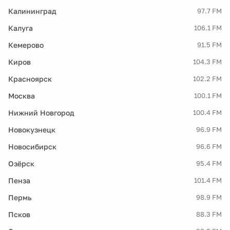
Калининград
97.7 FM
Калуга
106.1 FM
Кемерово
91.5 FM
Киров
104.3 FM
Красноярск
102.2 FM
Москва
100.1 FM
Нижний Новгород
100.4 FM
Новокузнецк
96.9 FM
Новосибирск
96.6 FM
Озёрск
95.4 FM
Пенза
101.4 FM
Пермь
98.9 FM
Псков
88.3 FM