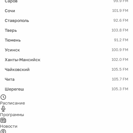
Саров
99.9 FM
Сочи
101.9 FM
Ставрополь
92.6 FM
Тверь
103.8 FM
Тюмень
91.2 FM
Усинск
100.9 FM
Ханты-Мансийск
102.0 FM
Чайковский
105.5 FM
Чита
105.7 FM
Шерегеш
105.3 FM
Расписание
Программы
Новости