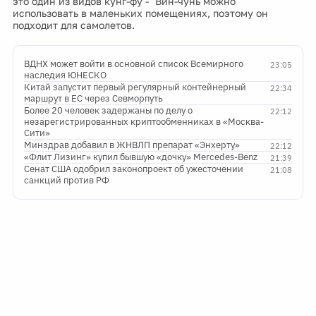
это один из видов кунг-фу - "Вин-чунь можно
использовать в маленьких помещениях, поэтому он
подходит для самолетов.
ВДНХ может войти в основной список Всемирного
23:05
наследия ЮНЕСКО
Китай запустит первый регулярный контейнерный
22:34
маршрут в ЕС через Севморпуть
Более 20 человек задержаны по делу о
22:12
незарегистрированных криптообменниках в «Москва-
Сити»
Минздрав добавил в ЖНВЛП препарат «Энхерту»
22:12
«Флит Лизинг» купил бывшую «дочку» Mercedes-Benz
21:39
Сенат США одобрил законопроект об ужесточении
21:08
санкций против РФ