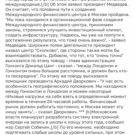
международные.[/b] Об этом заявил президент Медведев.
Он считает, что половина пути к созданию
Международного финансового центра в Москве пройдена.
"Мы пока находимся в организационной фазе создания
Международного финансового центра, принимаем
законы, стремимся улучшить инвестиционный климат,
создать инфраструктуру. Надеюсь, мы уже на полпути к
достижению результата, что тоже очень важно", - заявил
Медведев. Широким полем деятельности президент
назвал центр "Сколково", где стороны также могли бы
взаимодействовать. Добавлю, что тот, кто "очень точно"
высказался по этому поводу - глава администрации
Гонконга Дональд Цанг - сказал - "между Лондоном и
Гонконгом очень большое расстояние, и должен быть кто-
то посередине". По этому же поводу высказался
помощник президента Аркадий Дворкович - "У нас есть
особенность географического положения. Мы находимся
между Гонконгом и Лондоном и можем некоторые
пИковые нагрузки на себя взять в определенный момент
времени в течение 24-часовой работы. Финансовый
рынок должен работать постоянно, и Москва может эту
нишу занять", - сказал Дворкович. *** [b]Московские
власти планируют разработать систему электронной
очереди на запись в школы к концу этого года, сообщил
мэр Сергей Собянин.[/b] По его мнению, необходимо
подтягивать слабые школы до уровня сильных, при этом