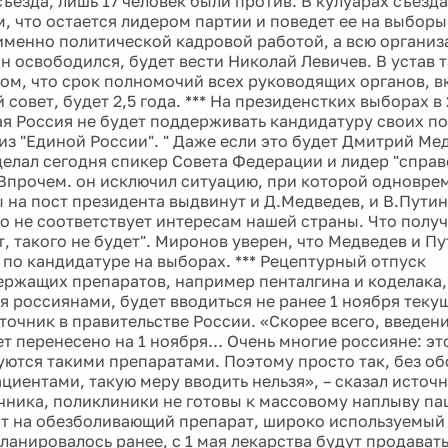
съезда, лишь 17 человек были против. В кулуарах съез
, что остается лидером партии и поведет ее на выборы
именно политической кадровой работой, а всю организ
он освободился, будет вести Николай Левичев. В устав 
том, что срок полномочий всех руководящих органов, в
совет, будет 2,5 года. *** На президенстких выборах в
я Россия не будет поддерживать кандидатуру своих п
из "Единой России". " Даже если это будет Дмитрий Ме
делал сегодня спикер Совета Федерации и лидер "спра
Впрочем. он исключил ситуацию, при которой одновре
 на пост президента выдвинут и Д.Медведев, и В.Путин
то не соответствует интересам нашей страны. Что получ
т, такого не будет". Миронов уверен, что Медведев и П
 по кандидатуре на выборах. *** Рецептурный отпуск
ржащих препаратов, например пенталгина и коделака,
я россиянами, будет вводиться не ранее 1 ноября теку
сточник в правительстве России. «Скорее всего, введен
ет перенесено на 1 ноября… Очень многие россияне: это
зуются такими препаратами. Поэтому просто так, без о
циентами, такую меру вводить нельзя», – сказал источн
чника, поликлиники не готовы к массовому наплыву па
т на обезболивающий препарат, широко используемый
ланировалось ранее, с 1 мая лекарства будут продавать