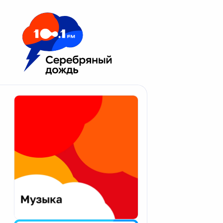
Москва 100.1 FM
Апатиты
Астрахань
Волгоград
Вологда
Екатеринбург
Иваново
Казань
Калининград
Калуга