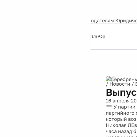
События
Контакты
О нас
Экскурсии
Silver Studio
Рекламодателям
Юридиче
Слушайте
App Store
Google Play
Telegram App
Серебряный
дождь
12+
Реклама
/
Новости
/
Выпус
16 апреля 20
*** У парти
партийного 
который воз
Николая ЛЕв
часа назад 