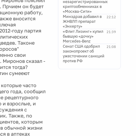
да Миронов пояснил
незарегистрированных
. Прчием он будет
криптообменниках в
«Москва-Сити»
ационную работу,
Минздрав добавил в
22:12
также вносится
ЖНВЛП препарат
ключая
«Энхерту»
 2012-году партия
«Флит Лизинг» купил
21:39
олитических
бывшую «дочку»
Mercedes-Benz
дведев. Таконе
Сенат США одобрил
21:08
воросов"
законопроект об
менно свои
ужесточении санкций
. Миронов сказал -
против РФ
ится тогда?
утин сумееют
 которые часто
щего года, сообщил
ие рецептурного
 и взрослые, и
бсуждения с
ик. Также, по
циентов, которым
 в обычной жизни
ся в аптеках