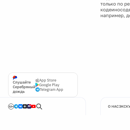
только по р
кодеиносоде
например, д
App Store
Слушайте
Google Play
Серебряный
Telegram App
дождь
О НАС
ЭКСК
12+