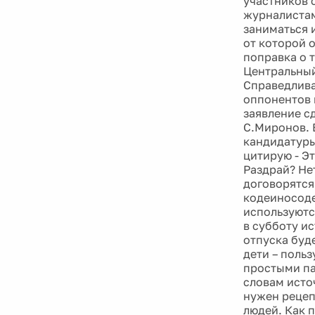
участников 
журналистам
заниматься 
от которой 
поправка о 
Центральный 
Справедлива
оппонентов 
заявление с
С.Миронов. 
кандидатуры
цитирую - Э
Раздрай? Не
договорятся
кодеиносоде
используютс
в субботу и
отпуска буд
дети – поль
простыми па
словам исто
нужен рецеп
людей. Как п