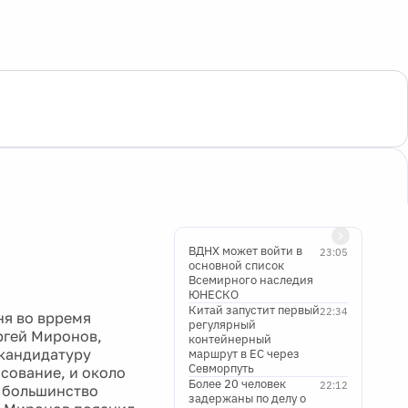
ВДНХ может войти в
23:05
основной список
Всемирного наследия
ЮНЕСКО
Китай запустит первый
22:34
ня во врремя
регулярный
ргей Миронов,
контейнерный
 кандидатуру
маршрут в ЕС через
Севморпуть
сование, и около
Более 20 человек
22:12
ь большинство
задержаны по делу о