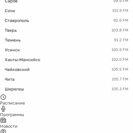
Саров
99.9 FM
Сочи
101.9 FM
Ставрополь
92.6 FM
Тверь
103.8 FM
Тюмень
91.2 FM
Усинск
100.9 FM
Ханты-Мансийск
102.0 FM
Чайковский
105.5 FM
Чита
105.7 FM
Шерегеш
105.3 FM
Расписание
Программы
Новости