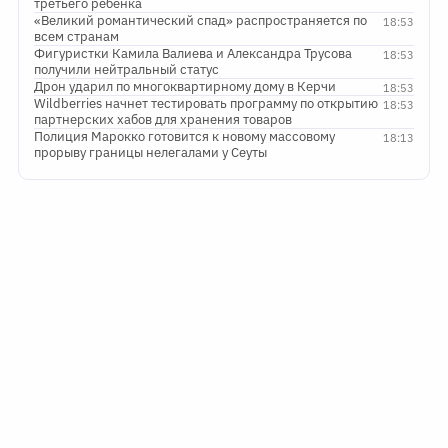
третьего ребенка
«Великий романтический спад» распространяется по
18:53
всем странам
Фигуристки Камила Валиева и Александра Трусова
18:53
получили нейтральный статус
Дрон ударил по многоквартирному дому в Керчи
18:53
Wildberries начнет тестировать программу по открытию
18:53
партнерских хабов для хранения товаров
Полиция Марокко готовится к новому массовому
18:13
прорыву границы нелегалами у Сеуты