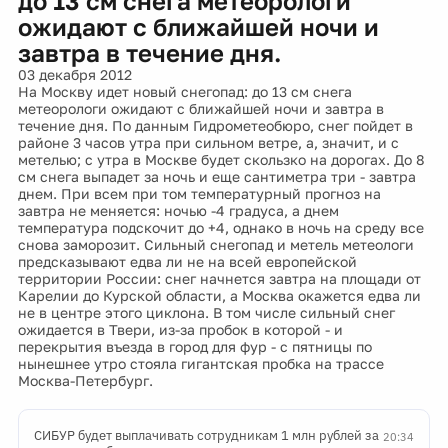
до 13 см снега метеорологи
ожидают с ближайшей ночи и
завтра в течение дня.
03 декабря 2012
На Москву идет новый снегопад: до 13 см снега
метеорологи ожидают с ближайшей ночи и завтра в
течение дня. По данным Гидрометеобюро, снег пойдет в
районе 3 часов утра при сильном ветре, а, значит, и с
метелью; с утра в Москве будет скользко на дорогах. До 8
см снега выпадет за ночь и еще сантиметра три - завтра
днем. При всем при том температурный прогноз на
завтра не меняется: ночью -4 градуса, а днем
температура подскочит до +4, однако в ночь на среду все
снова заморозит. Сильный снегопад и метель метеологи
предсказывают едва ли не на всей европейской
территории России: снег начнется завтра на площади от
Карелии до Курской области, а Москва окажется едва ли
не в центре этого циклона. В том числе сильный снег
ожидается в Твери, из-за пробок в которой - и
перекрытия въезда в город для фур - с пятницы по
нынешнее утро стояла гигантская пробка на трассе
Москва-Петербург.
СИБУР будет выплачивать сотрудникам 1 млн рублей за
20:34