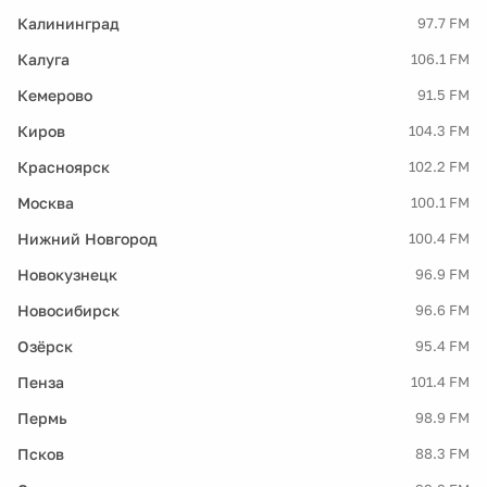
Калининград
97.7 FM
Калуга
106.1 FM
Кемерово
91.5 FM
Киров
104.3 FM
Красноярск
102.2 FM
Москва
100.1 FM
Нижний Новгород
100.4 FM
Новокузнецк
96.9 FM
Новосибирск
96.6 FM
Озёрск
95.4 FM
Пенза
101.4 FM
Пермь
98.9 FM
Псков
88.3 FM