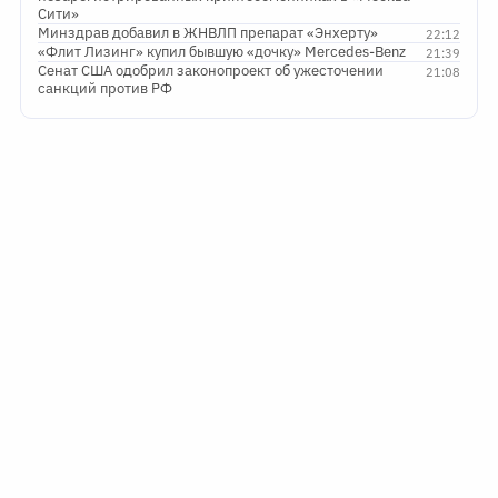
Сити»
Минздрав добавил в ЖНВЛП препарат «Энхерту»
22:12
«Флит Лизинг» купил бывшую «дочку» Mercedes-Benz
21:39
Сенат США одобрил законопроект об ужесточении
21:08
санкций против РФ