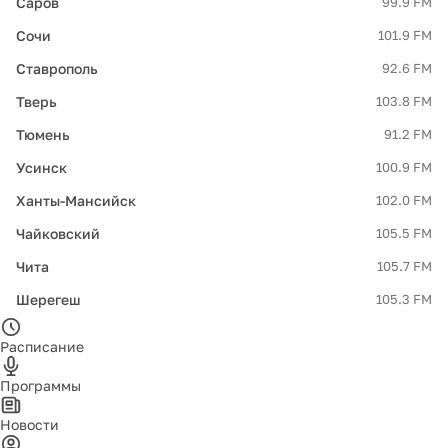
Саров
99.9 FM
Сочи
101.9 FM
Ставрополь
92.6 FM
Тверь
103.8 FM
Тюмень
91.2 FM
Усинск
100.9 FM
Ханты-Мансийск
102.0 FM
Чайковский
105.5 FM
Чита
105.7 FM
Шерегеш
105.3 FM
Расписание
Программы
Новости