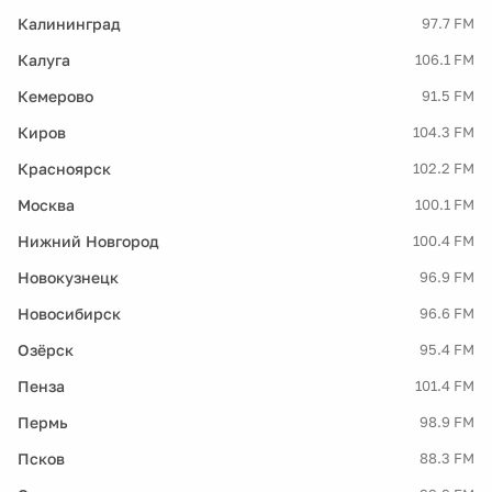
Калининград
97.7 FM
Калуга
106.1 FM
Кемерово
91.5 FM
Киров
104.3 FM
Красноярск
102.2 FM
Москва
100.1 FM
Нижний Новгород
100.4 FM
Новокузнецк
96.9 FM
Новосибирск
96.6 FM
Озёрск
95.4 FM
Пенза
101.4 FM
Пермь
98.9 FM
Псков
88.3 FM