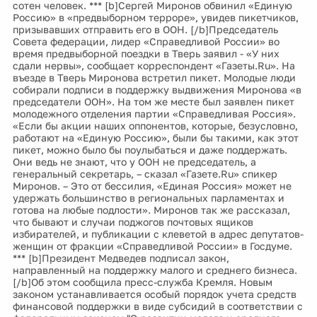
сотен человек. *** [b]Сергей Миронов обвинил «Единую
Россию» в «предвыборном терроре», увидев пикетчиков,
призывавших отправить его в ООН. [/b]Председатель
Совета федерации, лидер «Справедливой России» во
время предвыборной поездки в Тверь заявил - «У них
сдали нервы», сообщает корреспондент «Газеты.Ru». На
въезде в Тверь Миронова встретил пикет. Молодые люди
собирали подписи в поддержку выдвижения Миронова «в
председатели ООН». На том же месте был заявлен пикет
молодежного отделения партии «Справедливая Россия».
«Если бы акции наших оппонентов, которые, безусловно,
работают на «Единую Россию», были бы такими, как этот
пикет, можно было бы поулыбаться и даже поддержать.
Они ведь не знают, что у ООН не председатель, а
генеральный секретарь, – сказал «Газете.Ru» спикер
Миронов. – Это от бессилия, «Единая Россия» может не
удержать большинство в региональных парламентах и
готова на любые подлости». Миронов так же рассказал,
что бывают и случаи поджогов почтовых ящиков
избирателей, и публикации с клеветой в адрес депутатов-
женщин от фракции «Справедливой России» в Госдуме.
*** [b]Президент Медведев подписал закон,
направленный на поддержку малого и среднего бизнеса.
[/b]Об этом сообщила пресс-служба Кремля. Новым
законом устанавливается особый порядок учета средств
финансовой поддержки в виде субсидий в соответствии с