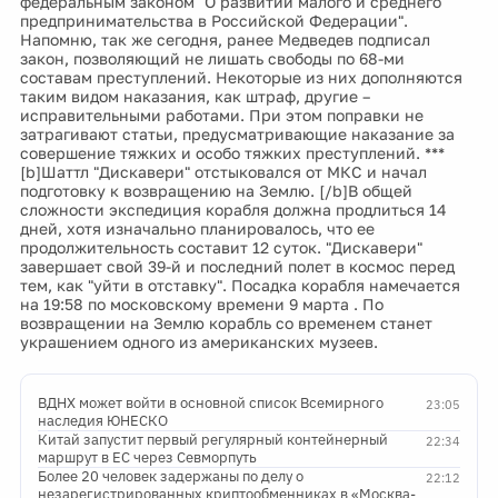
федеральным законом "О развитии малого и среднего
предпринимательства в Российской Федерации".
Напомню, так же сегодня, ранее Медведев подписал
закон, позволяющий не лишать свободы по 68-ми
составам преступлений. Некоторые из них дополняются
таким видом наказания, как штраф, другие –
исправительными работами. При этом поправки не
затрагивают статьи, предусматривающие наказание за
совершение тяжких и особо тяжких преступлений. ***
[b]Шаттл "Дискавери" отстыковался от МКС и начал
подготовку к возвращению на Землю. [/b]В общей
сложности экспедиция корабля должна продлиться 14
дней, хотя изначально планировалось, что ее
продолжительность составит 12 суток. "Дискавери"
завершает свой 39-й и последний полет в космос перед
тем, как "уйти в отставку". Посадка корабля намечается
на 19:58 по московскому времени 9 марта . По
возвращении на Землю корабль со временем станет
украшением одного из американских музеев.
ВДНХ может войти в основной список Всемирного
23:05
наследия ЮНЕСКО
Китай запустит первый регулярный контейнерный
22:34
маршрут в ЕС через Севморпуть
Более 20 человек задержаны по делу о
22:12
незарегистрированных криптообменниках в «Москва-