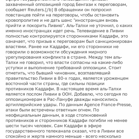
захваченный оппозицией город Бенгази к переговорам,
сообщает Reuters.[/b] В обращении он попросил
повстанцев пойти на переговоры, чтобы остановить
кровопролитие и не дать шанс "иностранцам вновь
прийти и покорить Ливию". Аль-Талхи не уточнил, о каких
именно иностранцах идет речь. Телевидение в Ливии
полностью контролируется сторонниками Каддафи, это
означает, что призыв к переговорам был санкционирован
властями. Ранее ни Каддафи, ни его сторонники не
говорили о возможности обсуждения мирного
урегулирования конфликта в стране. Между тем аль-
Талхи не говорил, что власти согласны на какие-либо
уступки и выполнение требований оппозиции. Стоит
отметить, что бывший чиновник, возглавлявший
правительство Ливии в 80-х годах, является уроженцем
восточной части страны, где сильны позиции
противников Каддафи. В настоящее время аль-Талхи
является послом Ливии в ООН. Добавлю, что сегодня по
оппозиционерам в Рас-Лануфе дважды наносились
артиллерийские удары. По данным Agence France-Presse,
атаки были встречены ответным огнем. По
неофициальным данным, в ходе столкновений
противников и сторонников Каддафи погибли не менее
шести тысяч человек. Сам Каддафи в эфире
государственного телеканала сказал, что в Ливии все
спокойно и жертв намного меньше - всего несколько