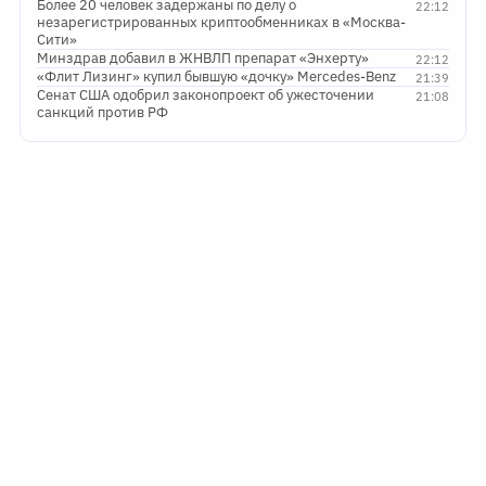
Более 20 человек задержаны по делу о
22:12
незарегистрированных криптообменниках в «Москва-
Сити»
Минздрав добавил в ЖНВЛП препарат «Энхерту»
22:12
«Флит Лизинг» купил бывшую «дочку» Mercedes-Benz
21:39
Сенат США одобрил законопроект об ужесточении
21:08
санкций против РФ