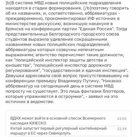
[b]В системе МВД новые полицейские подразделения
находятся в стадии формирования, [/b]поэтому говорить
об их названиях, и, соответственно, аббревиатурах -
преждевременно, прокомментировал ИФ источник в
министерстве дискуссию, возникшую накануне в
Брянске на конференции партии "Единая Россия". Тогда
представительница Белгородского городского союза
студентов выразила удивление сокращенными
названиями новых полицейских подразделений,
аббревиатуры которых созвучны непечатным
выражениям; агентство перечисляет такие должности,
как "полицейский инспектор защиты детства и
юношества", "полицейский инспектор дорожного
регулирования", "государственная и единая инспекция".
Девушка адресовала свой вопрос присутствовавшему на
конференции премьеру Владимиру Путину. "Никаких
аббревиатур на сегодняшний день в системе МВД
попросту не существует. Это лишь фантазии блоггеров,
которые упражняются в остроумии", - заявил на это
источник в ведомстве.
ВДНХ может войти в основной список Всемирного
23:05
наследия ЮНЕСКО
Китай запустит первый регулярный контейнерный
22:34
маршрут в ЕС через Севморпуть