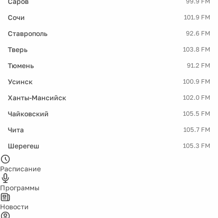
Саров
99.9 FM
Сочи
101.9 FM
Ставрополь
92.6 FM
Тверь
103.8 FM
Тюмень
91.2 FM
Усинск
100.9 FM
Ханты-Мансийск
102.0 FM
Чайковский
105.5 FM
Чита
105.7 FM
Шерегеш
105.3 FM
Расписание
Программы
Новости