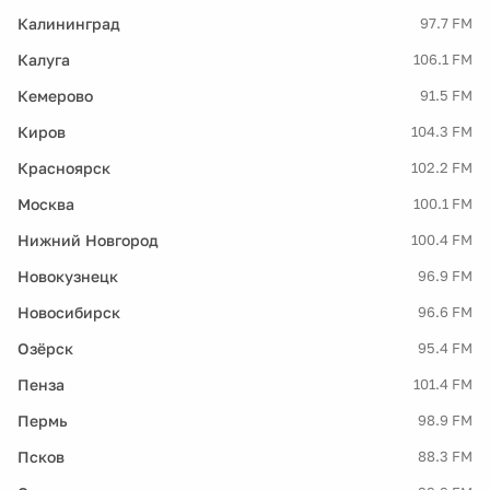
Калининград
97.7 FM
Калуга
106.1 FM
Кемерово
91.5 FM
Киров
104.3 FM
Красноярск
102.2 FM
Москва
100.1 FM
Нижний Новгород
100.4 FM
Новокузнецк
96.9 FM
Новосибирск
96.6 FM
Озёрск
95.4 FM
Пенза
101.4 FM
Пермь
98.9 FM
Псков
88.3 FM