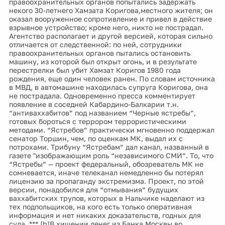
правоохранительных органов попытались задержать
некого 30-летнего Хамзата Коригова,местного жителя; он
оказал вооруженное сопротивление и привел в действие
взрывное устройство; кроме него, никто не пострадал.
Агентство располагает и другой версией, которая сильно
отличается от следственной: по ней, сотрудники
правоохранительных органов пытались остановить
машину, из которой был открыт огонь, и в результате
перестрелки был убит Хамзат Коригов 1980 года
рождения, еще один человек ранен. По словам источника
в МВД, в автомашине находилась супруга Коригова, она
не пострадала. Одновременно пресса комментирует
появление в соседней Кабардино-Балкарии т.н.
“антиваххабитов” под названием “Черные ястребы”,
готовых бороться с террором террористическими
методами. “Ястребов” практически мгновенно поддержал
сенатор Торшин, чем, по оценкам МК, выдал их с
потрохами. Трибуну “Ястребам” дал канал, названный в
газете "изображающим роль “независимого СМИ”. То, что
“Ястребы” — проект федеральный, обозреватель МК не
сомневается, иначе телеканал немедленно бы потерял
лицензию за пропаганду экстремизма. Проект, по этой
версии, понадобился для “отмывания” будущих
ваххабитских трупов, которых в Нальчике наделают из
тех подпольщиков, на кого есть только оперативная
информация и нет никаких доказательств, годных для
суда. *** [b]В хищении денег из Банка Москвы во