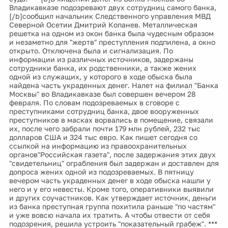
Владикавказе подозревают двух сотрудниц самого банка,
[/b]сообщил начальник Следственного управления МВД
Северной Осетии Дмитрий Копанев. Металлическая
решетка на одном из окон банка была чудесным образом
и незаметно для "жертв" преступления подпилена, а окно
открыто. Отключена была и сигнализация. По
информации из различных источников, задержаны
сотрудники банка, их родственники, а также жених
одной из служащих, у которого в ходе обыска была
найдена часть украденных денег. Налет на филиал "Банка
Москвы" во Владикавказе был совершен вечером 28
февраля. По словам подозреваемых в сговоре с
преступниками сотрудниц банка, двое вооруженных
преступников в масках ворвались в помещение, связали
их, после чего забрали почти 179 млн рублей, 232 тыс
долларов США и 324 тыс евро. Как пишет сегодня со
ссылкой на информацию из правоохранительных
органов"Российская газета", после задержания этих двух
"свидетельниц" ограбления был задержан и доставлен для
допроса жених одной из подозреваемых. В пятницу
вечером часть украденных денег в ходе обыска нашли у
него и у его невесты. Кроме того, оперативники выявили
и других соучастников. Как утверждает источник, деньги
из банка преступная группа похитила раньше "по частям"
и уже вовсю начала их тратить. А чтобы отвести от себя
подозрения, решила устроить "показательный грабеж". ***