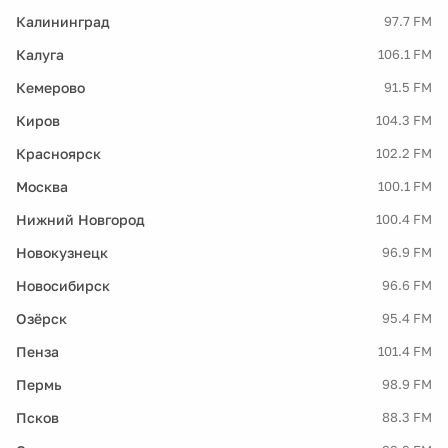
Калининград
97.7 FM
Калуга
106.1 FM
Кемерово
91.5 FM
Киров
104.3 FM
Красноярск
102.2 FM
Москва
100.1 FM
Нижний Новгород
100.4 FM
Новокузнецк
96.9 FM
Новосибирск
96.6 FM
Озёрск
95.4 FM
Пенза
101.4 FM
Пермь
98.9 FM
Псков
88.3 FM