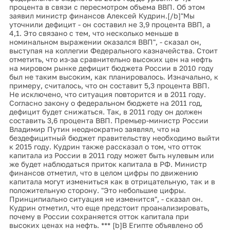
процента в связи с пересмотром объема ВВП. Об этом
заявил министр финансов Алексей Кудрин.[/b]"Мы
уточнили дефицит - он составил не 3,9 процента ВВП, а
4,1. Это связано с тем, что несколько меньше в
номинальном выражении оказался ВВП", - сказал он,
выступая на коллегии Федерального казначейства. Стоит
отметить, что из-за сравнительно высоких цен на нефть
на мировом рынке дефицит бюджета России в 2010 году
был не таким высоким, как планировалось. Изначально, к
примеру, считалось, что он составит 5,3 процента ВВП.
Не исключено, что ситуация повторится и в 2011 году.
Согласно закону о федеральном бюджете на 2011 год,
дефицит будет снижаться. Так, в 2011 году он должен
составить 3,6 процента ВВП. Премьер-министр России
Владимир Путин неоднократно заявлял, что на
бездефицитный бюджет правительству необходимо выйти
к 2015 году. Кудрин также рассказал о том, что отток
капитала из России в 2011 году может быть нулевым или
же будет наблюдаться приток капитала в РФ. Министр
финансов отметил, что в целом цифры по движению
капитала могут измениться как в отрицательную, так и в
положительную сторону. "Это небольшие цифры.
Принципиально ситуация не изменится", - сказал он.
Кудрин отметил, что еще предстоит проанализировать,
почему в России сохраняется отток капитала при
высоких ценах на нефть. *** [b]В Египте объявлено об