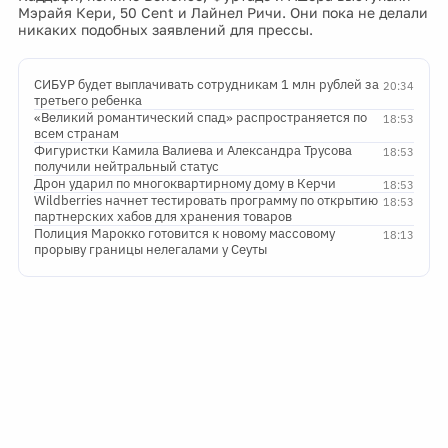
Мэрайя Кери, 50 Cent и Лайнел Ричи. Они пока не делали
никаких подобных заявлений для прессы.
СИБУР будет выплачивать сотрудникам 1 млн рублей за
20:34
третьего ребенка
«Великий романтический спад» распространяется по
18:53
всем странам
Фигуристки Камила Валиева и Александра Трусова
18:53
получили нейтральный статус
Дрон ударил по многоквартирному дому в Керчи
18:53
Wildberries начнет тестировать программу по открытию
18:53
партнерских хабов для хранения товаров
Полиция Марокко готовится к новому массовому
18:13
прорыву границы нелегалами у Сеуты