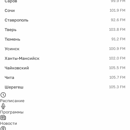
Саров
99.9 FM
Сочи
101.9 FM
Ставрополь
92.6 FM
Тверь
103.8 FM
Тюмень
91.2 FM
Усинск
100.9 FM
Ханты-Мансийск
102.0 FM
Чайковский
105.5 FM
Чита
105.7 FM
Шерегеш
105.3 FM
Расписание
Программы
Новости