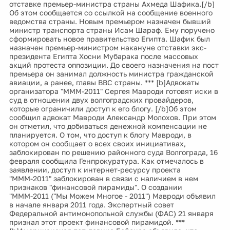
отставке премьер-министра страны Ахмеда Шафика.[/b]
Об этом сообщается со ссылкой на сообщение военного
ведомства страны. Новым премьером назначен бывший
министр транспорта страны Исам Шараф. Ему поручено
сформировать новое правительство Египта. Шафик был
назначен премьер-министром накануне отставки экс-
президента Египта Хосни Мубарака после массовых
акций протеста оппозиции. До своего назначения на пост
премьера он занимал должность министра гражданской
авиации, а ранее, главы ВВС страны. *** [b]Адвокаты
организатора "МММ-2011" Сергея Мавроди готовят иски в
суд в отношении двух волгоградских провайдеров,
которые ограничили доступ к его блогу. [/b]Об этом
сообщил адвокат Мавроди Александр Молохов. При этом
он отметил, что добиваться денежной компенсации не
планируется. О том, что доступ к блогу Мавроди, в
котором он сообщает о всех своих инициативах,
заблокирован по решению районного суда Волгограда, 16
февраля сообщила Генпрокуратура. Как отмечалось в
заявлении, доступ к интернет-ресурсу проекта
"МММ-2011" заблокирован в связи с наличием в нем
признаков "финансовой пирамиды". О создании
"МММ-2011 ("Мы Можем Многое - 2011") Мавроди объявил
в начале января 2011 года. Экспертный совет
Федеральной антимонопольной службы (ФАС) 21 января
признал этот проект финансовой пирамидой. ***