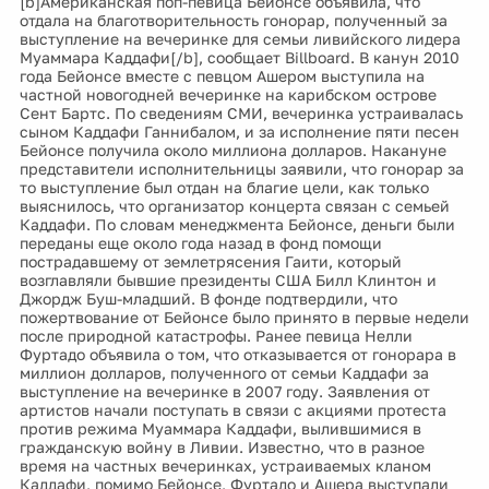
[b]Американская поп-певица Бейонсе объявила, что
отдала на благотворительность гонорар, полученный за
выступление на вечеринке для семьи ливийского лидера
Муаммара Каддафи[/b], сообщает Billboard. В канун 2010
года Бейонсе вместе с певцом Ашером выступила на
частной новогодней вечеринке на карибском острове
Сент Бартс. По сведениям СМИ, вечеринка устраивалась
сыном Каддафи Ганнибалом, и за исполнение пяти песен
Бейонсе получила около миллиона долларов. Накануне
представители исполнительницы заявили, что гонорар за
то выступление был отдан на благие цели, как только
выяснилось, что организатор концерта связан с семьей
Каддафи. По словам менеджмента Бейонсе, деньги были
переданы еще около года назад в фонд помощи
пострадавшему от землетрясения Гаити, который
возглавляли бывшие президенты США Билл Клинтон и
Джордж Буш-младший. В фонде подтвердили, что
пожертвование от Бейонсе было принято в первые недели
после природной катастрофы. Ранее певица Нелли
Фуртадо объявила о том, что отказывается от гонорара в
миллион долларов, полученного от семьи Каддафи за
выступление на вечеринке в 2007 году. Заявления от
артистов начали поступать в связи с акциями протеста
против режима Муаммара Каддафи, вылившимися в
гражданскую войну в Ливии. Известно, что в разное
время на частных вечеринках, устраиваемых кланом
Каддафи, помимо Бейонсе, Фуртадо и Ашера выступали