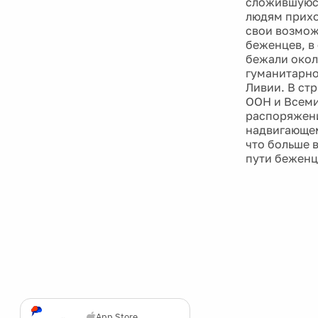
сложившуюся
людям прихо
свои возмож
беженцев, в
бежали окол
гуманитарно
Ливии. В ст
ООН и Всеми
распоряжени
надвигающем
что больше 
пути беженц
App Store