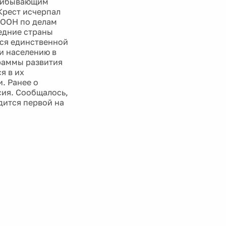
прибывающим
Крест исчерпал
 ООН по делам
едние страны
тся единственной
и населению в
раммы развития
я в их
. Ранее о
ия. Сообщалось,
дится первой на