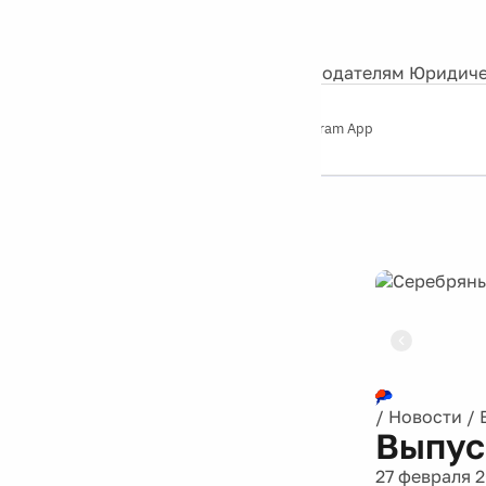
События
Контакты
О нас
Экскурсии
Silver Studio
Рекламодателям
Юридиче
Слушайте
App Store
Google Play
Telegram App
Серебряный
дождь
12+
Реклама
/
Новости
/
Выпус
27 февраля 2