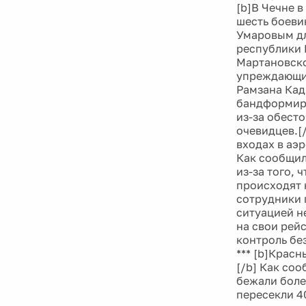
[b]В Чечне 
шесть боеви
Умаровым дл
республики 
Мартановско
упреждающих
Рамзана Кад
бандформиро
из-за обест
очевидцев.[
входах в аэ
Как сообщил
из-за того,
происходят 
сотрудники 
ситуацией н
на свои рей
контроль бе
*** [b]Крас
[/b] Как соо
бежали боле
пересекли 4