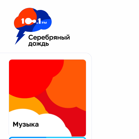
Москва 100.1 FM
Апатиты
Астрахань
Волгоград
Вологда
Екатеринбург
Иваново
Казань
Калининград
Калуга