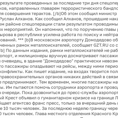
в результате проведенных за последние три дня спецо
ков, направленных главарем террористического бандп
я совершения терактов. [/b]Об этом сообщил министр
Руслан Алханов. Как сообщил Алханов, прошедшие нака
м районе спецоперации стали результатом проводимы
 мероприятий. Он напомнил, что по поручению главы
ырова в республике усилена работа по поиску и нейтр
ваний. *** [b]В московском аэропорту Домодедово об
оченных рамок металлоискателей, сообщает GZT.RU со 
/b] По данным издания, рамки металлоискателей не раб
ропорт, и милиционеры вручную досматривают пассажир
 очевидец, в здание "Домодедово" практически невозм
 что пассажиры опаздывают на рейсы, между ними пери
конфликты. Как пишет издание, на входах творится по
правоохранительных органов никаких действий в связ
е предпринимают. Тем временем, многие пассажиры на
сы. Им пытаются помочь сотрудники аэропорта и прово
з очереди. Пока дозвониться до пресс-службы аэропорт
ный Крест объявил о гуманитарном кризисе на границе 
бщает агентсво франс пресс, только за вчерашний день 
е 10 тысяч человек. За последнюю неделю границу чере
0 тысяч человек. Глава местного отделения Красного Кр