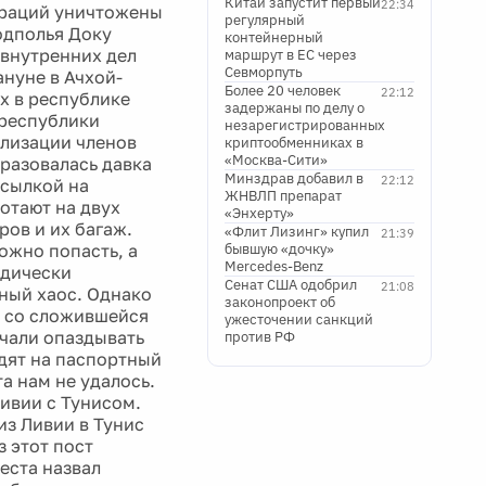
Китай запустит первый
22:34
пераций уничтожены
регулярный
одполья Доку
контейнерный
 внутренних дел
маршрут в ЕС через
Севморпуть
нуне в Ачхой-
Более 20 человек
22:12
х в республике
задержаны по делу о
 республики
незарегистрированных
ализации членов
криптообменниках в
«Москва-Сити»
разовалась давка
Минздрав добавил в
22:12
ссылкой на
ЖНВЛП препарат
отают на двух
«Энхерту»
ов и их багаж.
«Флит Лизинг» купил
21:39
ожно попасть, а
бывшую «дочку»
Mercedes-Benz
одически
Сенат США одобрил
21:08
лный хаос. Однако
законопроект об
и со сложившейся
ужесточении санкций
чали опаздывать
против РФ
дят на паспортный
а нам не удалось.
Ливии с Тунисом.
из Ливии в Тунис
з этот пост
еста назвал