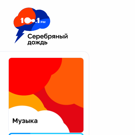
Москва 100.1 FM
Апатиты
Астрахань
Волгоград
Вологда
Екатеринбург
Иваново
Казань
Калининград
Калуга