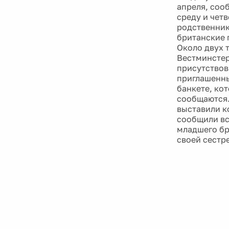
апреля, соо
среду и чет
родственник
британские 
Около двух 
Вестминстер
присутствов
приглашенны
банкете, ко
сообщаются.
выставили к
сообщили вс
младшего бр
своей сестр