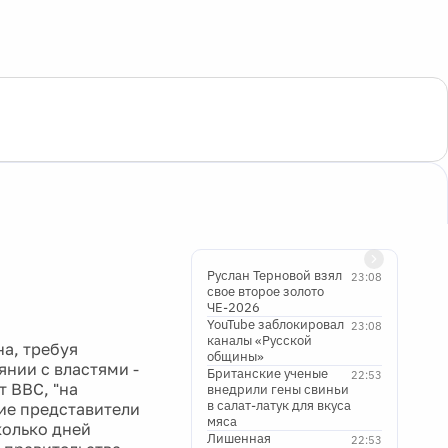
Руслан Терновой взял
23:08
свое второе золото
ЧЕ-2026
YouTube заблокировал
23:08
каналы «Русской
а, требуя
общины»
янии с властями -
Британские ученые
22:53
 BBC, "на
внедрили гены свиньи
в салат-латук для вкуса
ие представители
мяса
колько дней
Лишенная
22:53