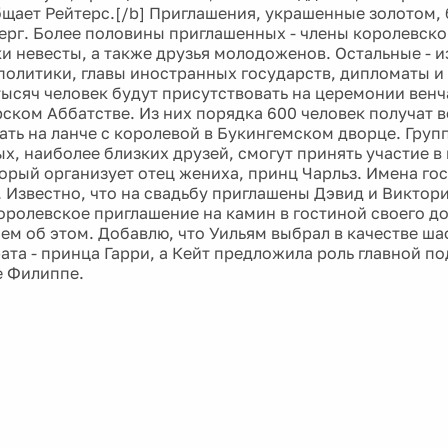
бщает Рейтерс.[/b] Приглашения, украшенные золотом,
верг. Более половины приглашенных - члены королевско
и невесты, а также друзья молодоженов. Остальные - 
политики, главы иностранных государств, дипломаты и
тысяч человек будут присутствовать на церемонии венч
ском Аббатстве. Из них порядка 600 человек получат 
ать на ланче с королевой в Букингемском дворце. Групп
х, наиболее близких друзей, смогут принять участие 
торый организует отец жениха, принц Чарльз. Имена гос
 Известно, что на свадьбу приглашены Дэвид и Виктори
оролевское приглашение на камин в гостиной своего до
ем об этом. Добавлю, что Уильям выбрал в качестве ша
ата - принца Гарри, а Кейт предложила роль главной п
е Филиппе.