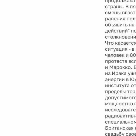
продолжаютс
страны. В п
смены власт
ранения пол
объявить на
действий" п
столкновени
Что касается
ситуация - в
человек и 80
протеста вс
и Марокко. 
из Ирака уж
энергии в Ю
института о
пределы тер
допустимого
мощностью в
исследовате
радиоактивн
специальном
Британская 
свадьбу сво