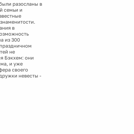
 были разосланы в
й семьи и
известные
 знаменитости.
ания в
возможность
а из 300
в праздничном
тей не
я Бэкхем: они
ма, и уже
фера своего
одружки невесты -