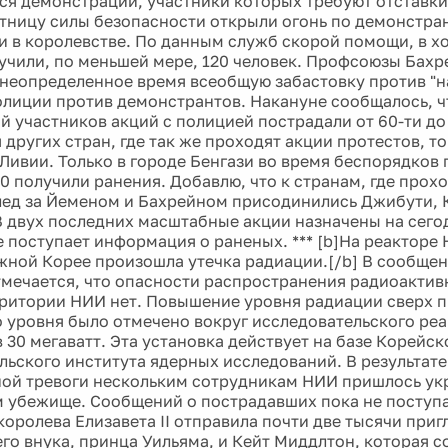
я демонстрации, участники которых требуют отставки
ятницу силы безопасности открыли огонь по демонстр
и в королевстве. По данным служб скорой помощи, в х
учили, по меньшей мере, 120 человек. Профсоюзы Бах
 неопределенное время всеобщую забастовку против "
олиции против демонстрантов. Накануне сообщалось, чт
й участников акций с полицией пострадали от 60-ти до 
 других стран, где так же проходят акции протестов, т
 Ливии. Только в городе Бенгази во время беспорядков
0 получили ранения. Добавлю, что к странам, где прох
лед за Йеменом и Бахрейном присодинились Джибути, К
В двух последних масштабные акции назначены на сего
е поступает информация о раненых. *** [b]На реакторе
жной Корее произошла утечка радиации.[/b] В сообще
тмечается, что опасности распространения радиоактив
ритории НИИ нет. Повышение уровня радиации сверх 
 уровня было отмечено вокруг исследовательского ре
 30 мегаватт. Эта установка действует на базе Корейск
льского института ядерных исследований. В результат
ой тревоги нескольким сотрудникам НИИ пришлось ук
 убежище. Сообщений о пострадавших пока не поступало
королева Елизавета II отправила почти две тысячи при
его внука, принца Уильяма, и Кейт Миддлтон, которая с