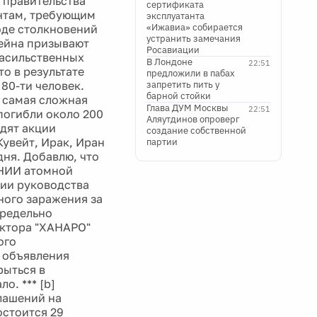
 правительства
сертификата
антам, требующим
эксплуатанта
«Ижавиа» собирается
оде столкновений
устранить замечания
рейна призывают
Росавиации
насильственных
В Лондоне
22:51
о в результате
предложили в пабах
80-ти человек.
запретить пить у
барной стойки
о самая сложная
Глава ДУМ Москвы
22:51
 погибли около 200
Аляутдинов опроверг
одят акции
создание собственной
увейт, Ирак, Иран
партии
дня. Добавлю, что
 НИИ атомной
нии руководства
ного заражения за
предельно
актора "ХАНАРО"
ого
е объявления
рыться в
. *** [b]
глашений на
остоится 29