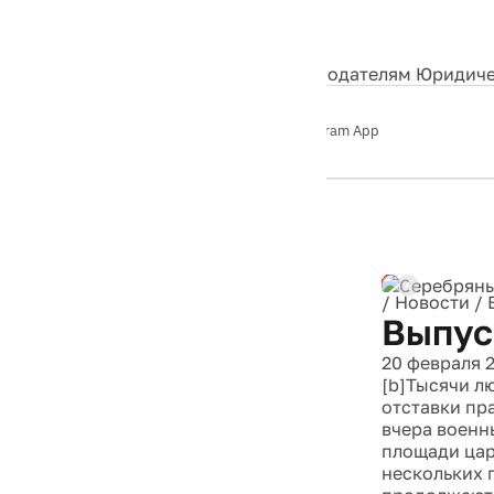
События
Контакты
О нас
Экскурсии
Silver Studio
Рекламодателям
Юридиче
Слушайте
App Store
Google Play
Telegram App
Серебряный
дождь
12+
/
Новости
/
Выпус
20 февраля 
[b]Тысячи л
отставки пр
вчера военн
площади цар
нескольких 