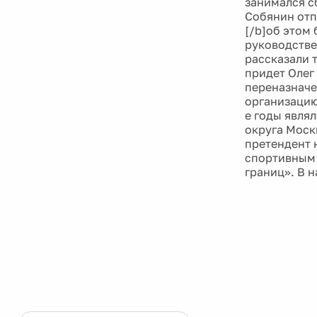
занимался с
Собянин отп
[/b]об этом
руководстве
рассказали т
придет Олег
переназначе
организацию 
е годы явля
округа Моск
претендент 
спортивным 
границ». В 