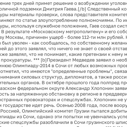
чение трех дней примет решение о возбуждении уголов
толичной подземки Дмитрия Гаева.[/b] Следственный ко
уры материалы проверки, слова представителя комитет
бвиняют по статье злоупотребление полномочиями. По
уры, используя служебное положение, Гаев создал сис
 В результате «Московскому метрополитену» и его соб
ву Москвы, причинен ущерб - более 112-ти млн рублей.
в был уволен - как сообщалось, по собственному желани
ей до этого заявлял, что ничего не знает о своей отста
же заявлял, что не понимает, какие претензии к нему м
 прокуратуры. *** [b]Президент Медведев заявил о не
мнюю Олимпиаду-2014 в Сочи от любых возможных пров
 отметил, что имеются "определенные проблемы", связа
нимания силовых структур, дипломатов, а также росс
тельных органов. В октябре прошлого года полпред пр
азском федеральном округе Александр Хлопонин заяви
ость за напряженную обстановку в регионе в преддве
остранных провокаторах и спецслужбах. Хлопонин не у
 государстве идет речь. Осенью 2008 года, после воо
 Россией, Олимпийский комитет Грузии пытался добить
пиады из Сочи, однако эти попытки не увенчались усп
ские спецслужбы разоблачили в Сочи грузинского шпи