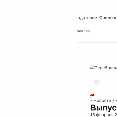
События
Контакты
О нас
Экскурсии
Silver Studio
Рекламодателям
Юридиче
Слушайте
App Store
Google Play
Telegram App
Серебряный
дождь
12+
Реклама
/
Новости
/
Выпус
18 февраля 