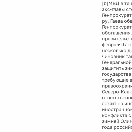
[b]МВД в те
экс-главы с
Генпрокурат
ру. Гаева о
Генпрокурат
обогащения.
правительст
февраля Гае
несколько дн
чиновник так
Генеральной
защитить зи
государства
требующие в
правоохрани
Северо-Кавк
ответственн
лежит на ин
иностранном
конфликта с
зимней Олим
года россий