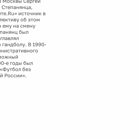
р Москвы Сергей
 Степанянца,
те.Ru» источник в
лективу об этом
о ему на смену
епанянц был
главлял
 гандболу. В 1990-
инистративного
зможный
0-е годы был
«Футбол без
й России».