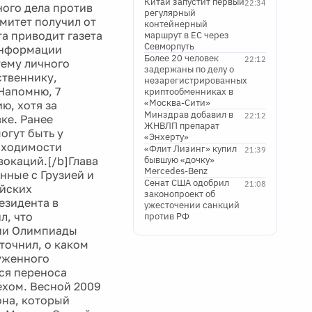
Китай запустит первый
22:34
ного дела против
регулярный
митет получил от
контейнерный
а приводит газета
маршрут в ЕС через
Севморпуть
 информации
Более 20 человек
22:12
тему личного
задержаны по делу о
ственнику,
незарегистрированных
 Напомню, 7
криптообменниках в
«Москва-Сити»
ю, хотя за
Минздрав добавил в
22:12
вке. Ранее
ЖНВЛП препарат
огут быть у
«Энхерту»
обходимости
«Флит Лизинг» купил
21:39
окаций.[/b]Глава
бывшую «дочку»
Mercedes-Benz
нные с Грузией и
Сенат США одобрил
21:08
ийских
законопроект об
езидента в
ужесточении санкций
л, что
против РФ
рии Олимпиады
точнил, о каком
руженного
ся переноса
ехом. Весной 2009
она, который