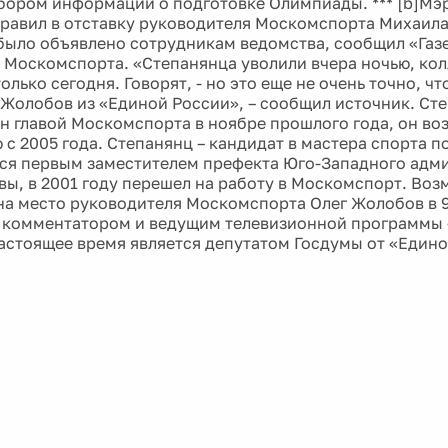
бором информации о подготовке Олимпиады. *** [b]Мэ
равил в отставку руководителя Москомспорта Михаила
 было объявлено сотрудникам ведомства, сообщил «Газе
 Москомспорта. «Степанянца уволили вчера ночью, кол
олько сегодня. Говорят, - но это еще не очень точно, чт
 Жолобов из «Единой России», – сообщил источник. Ст
н главой Москомспорта в ноябре прошлого года, он воз
с 2005 года. Степанянц – кандидат в мастера спорта по
лся первым заместителем префекта Юго-Западного адм
вы, в 2001 году перешел на работу в Москомспорт. Во
на место руководителя Москомспорта Олег Жолобов в 9
комментатором и ведущим телевизионной программы 
настоящее время является депутатом Госдумы от «Едино