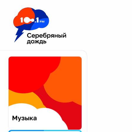
Москва 100.1 FM
Апатиты
Астрахань
Волгоград
Вологда
Екатеринбург
Иваново
Казань
Калининград
Калуга