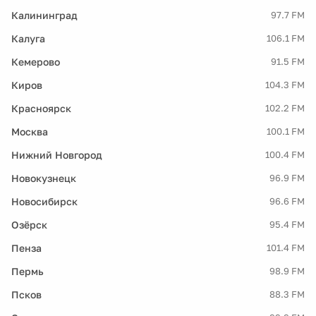
Калининград
97.7 FM
Калуга
106.1 FM
Кемерово
91.5 FM
Киров
104.3 FM
Красноярск
102.2 FM
Москва
100.1 FM
Нижний Новгород
100.4 FM
Новокузнецк
96.9 FM
Новосибирск
96.6 FM
Озёрск
95.4 FM
Пенза
101.4 FM
Пермь
98.9 FM
Псков
88.3 FM