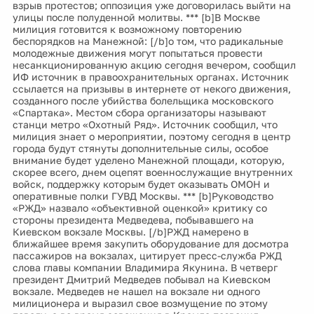
взрыв протестов; оппозиция уже договорилась выйти на
улицы после полуденной молитвы. *** [b]В Москве
милиция готовится к возможному повторению
беспорядков на Манежной: [/b]о том, что радикальные
молодежные движения могут попытаться провести
несанкционированную акцию сегодня вечером, сообщил
ИФ источник в правоохранительных органах. Источник
ссылается на призывы в интернете от некого движения,
созданного после убийства болельщика московского
«Спартака». Местом сбора организаторы называют
станци метро «Охотный Ряд». Источник сообщил, что
милиция знает о мероприятии, поэтому сегодня в центр
города будут стянуты дополнительные силы, особое
внимание будет уделено Манежной площади, которую,
скорее всего, днем оцепят военнослужащие внутренних
войск, поддержку которым будет оказывать ОМОН и
оперативные полки ГУВД Москвы. *** [b]Руководство
«РЖД» назвало «объективной оценкой» критику со
стороны президента Медведева, побывавшего на
Киевском вокзале Москвы. [/b]РЖД намерено в
ближайшее время закупить оборудование для досмотра
пассажиров на вокзалах, цитирует пресс-служба РЖД
слова главы компании Владимира Якунина. В четверг
президент Дмитрий Медведев побывал на Киевском
вокзале. Медведев не нашел на вокзале ни одного
милиционера и выразил свое возмущение по этому