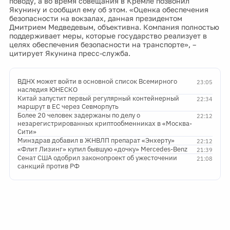
поводу, а во время совещания в Кремле позвонил
Якунину и сообщил ему об этом. «Оценка обеспечения
безопасности на вокзалах, данная президентом
Дмитрием Медведевым, объективна. Компания полностью
поддерживает меры, которые государство реализует в
целях обеспечения безопасности на транспорте», –
цитирует Якунина пресс-служба.
ВДНХ может войти в основной список Всемирного
23:05
наследия ЮНЕСКО
Китай запустит первый регулярный контейнерный
22:34
маршрут в ЕС через Севморпуть
Более 20 человек задержаны по делу о
22:12
незарегистрированных криптообменниках в «Москва-
Сити»
Минздрав добавил в ЖНВЛП препарат «Энхерту»
22:12
«Флит Лизинг» купил бывшую «дочку» Mercedes-Benz
21:39
Сенат США одобрил законопроект об ужесточении
21:08
санкций против РФ