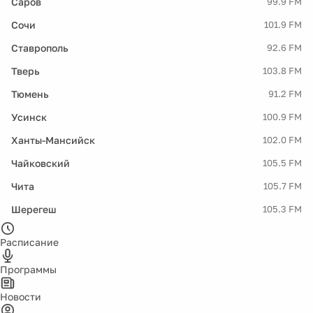
Саров
99.9 FM
Сочи
101.9 FM
Ставрополь
92.6 FM
Тверь
103.8 FM
Тюмень
91.2 FM
Усинск
100.9 FM
Ханты-Мансийск
102.0 FM
Чайковский
105.5 FM
Чита
105.7 FM
Шерегеш
105.3 FM
Расписание
Программы
Новости