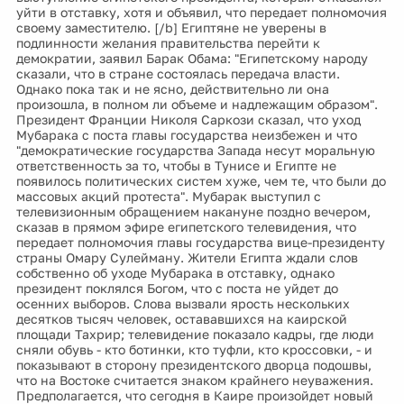
уйти в отставку, хотя и объявил, что передает полномочия
своему заместителю. [/b] Египтяне не уверены в
подлинности желания правительства перейти к
демократии, заявил Барак Обама: "Египетскому народу
сказали, что в стране состоялась передача власти.
Однако пока так и не ясно, действительно ли она
произошла, в полном ли объеме и надлежащим образом".
Президент Франции Николя Саркози сказал, что уход
Мубарака с поста главы государства неизбежен и что
"демократические государства Запада несут моральную
ответственность за то, чтобы в Тунисе и Египте не
появилось политических систем хуже, чем те, что были до
массовых акций протеста". Мубарак выступил с
телевизионным обращением накануне поздно вечером,
сказав в прямом эфире египетского телевидения, что
передает полномочия главы государства вице-президенту
страны Омару Сулейману. Жители Египта ждали слов
собственно об уходе Мубарака в отставку, однако
президент поклялся Богом, что с поста не уйдет до
осенних выборов. Слова вызвали ярость нескольких
десятков тысяч человек, остававшихся на каирской
площади Тахрир; телевидение показало кадры, где люди
сняли обувь - кто ботинки, кто туфли, кто кроссовки, - и
показывают в сторону президентского дворца подошвы,
что на Востоке считается знаком крайнего неуважения.
Предполагается, что сегодня в Каире произойдет новый