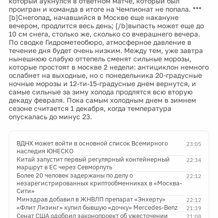
который аукнулся в ответном матче, который был
проигран и команда в итоге на Чемпионат не попала. ***
[b]Снегопад, начавшийся в Москве еще накануне
вечером, продлится весь день; [/b]выпасть может еще до
10 см снега, столько же, сколько со вчерашнего вечера.
По сводке Гидрометеобюро, атмосферное давление в
течение дня будет очень низким. Между тем, уже завтра
нынешнюю слабую оттепель сменят сильные морозы,
которые простоят в москве 2 недели: антициклон немного
ослабнет на выходные, но с понедельника 20-градусные
ночные морозы и 12-ти-15-градусные днем вернутся, и
самые сильные за зиму холода продлятся всю вторую
декаду февраля. Пока самым холодным днем в зимнем
сезоне считается 1 декабря, когда температура
опускалась до минус 23.
ВДНХ может войти в основной список Всемирного
23:05
наследия ЮНЕСКО
Китай запустит первый регулярный контейнерный
22:34
маршрут в ЕС через Севморпуть
Более 20 человек задержаны по делу о
22:12
незарегистрированных криптообменниках в «Москва-
Сити»
Минздрав добавил в ЖНВЛП препарат «Энхерту»
22:12
«Флит Лизинг» купил бывшую «дочку» Mercedes-Benz
21:39
Сенат США одобрил законопроект об ужесточении
21:08