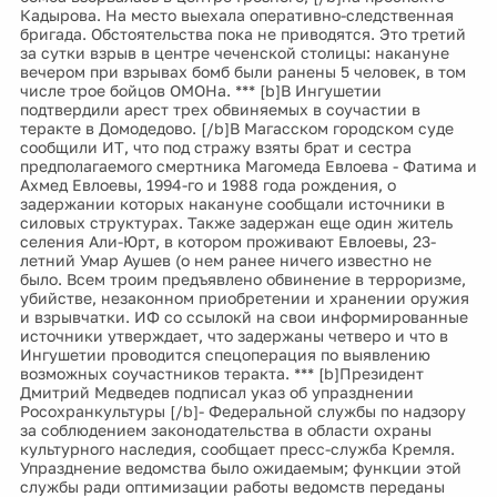
Кадырова. На место выехала оперативно-следственная
бригада. Обстоятельства пока не приводятся. Это третий
за сутки взрыв в центре чеченской столицы: накануне
вечером при взрывах бомб были ранены 5 человек, в том
числе трое бойцов ОМОНа. *** [b]В Ингушетии
подтвердили арест трех обвиняемых в соучастии в
теракте в Домодедово. [/b]В Магасском городском суде
сообщили ИТ, что под стражу взяты брат и сестра
предполагаемого смертника Магомеда Евлоева - Фатима и
Ахмед Евлоевы, 1994-го и 1988 года рождения, о
задержании которых накануне сообщали источники в
силовых структурах. Также задержан еще один житель
селения Али-Юрт, в котором проживают Евлоевы, 23-
летний Умар Аушев (о нем ранее ничего известно не
было. Всем троим предъявлено обвинение в терроризме,
убийстве, незаконном приобретении и хранении оружия
и взрывчатки. ИФ со ссылокй на свои информированные
источники утверждает, что задержаны четверо и что в
Ингушетии проводится спецоперация по выявлению
возможных соучастников теракта. *** [b]Президент
Дмитрий Медведев подписал указ об упразднении
Росохранкультуры [/b]- Федеральной службы по надзору
за соблюдением законодательства в области охраны
культурного наследия, сообщает пресс-служба Кремля.
Упразднение ведомства было ожидаемым; функции этой
службы ради оптимизации работы ведомств переданы