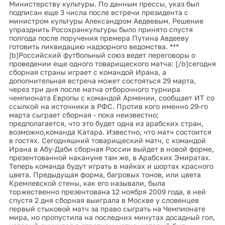
Министерству культуры. По данным прессы, указ был
подписан еще 3 числа после встречи президента с
министром культуры Александром Авдеевым. Решение
упразднить Росохранкультуры было принято спустя
полгода после поручения премера Путина Авдееву
готовить ликвидацию надзорного ведомства. ***
[b]Российский футбольный союз ведет переговоры о
проведении еще одного товарищеского матча: [/b]сегодня
сборная страны играет с командой Ирана, а
дополнительная встреча может состояться 29 марта,
через три дня после матча отборочного турнира
чемпионата Европы с командой Армении, сообщает ИТ со
ссылкой на источники в РФС. Против кого именно 29-го
марта сыграет сборная - пока неизвестно;
предполагается, что это будет одна из арабских стран,
возможно,команда Катара. Известно, что матч состоится
в гостях. Сегодняшний товарищеский матч, с командой
Ирана в Абу-Даби сборная России выйдет в новой форме,
презентованной накануне там же, в Арабских Эмиратах.
Теперь команда будут играть в майках и шортах красного
цвета. Предыдущая форма, багровых тонов, или цвета
Кремлевской стены, как его называли, была
торжественно презентована 12 ноября 2009 года, в ней
спустя 2 дня сборная выиграла в Москве у словенцев
первый стыковой матч за право сыграть на Чемпионате
мира, но пропустила на последних минутах досадный гол,