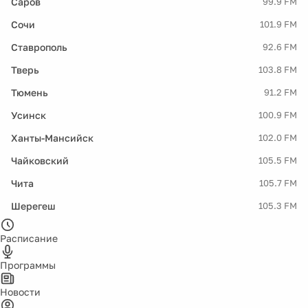
Саров
99.9 FM
Сочи
101.9 FM
Ставрополь
92.6 FM
Тверь
103.8 FM
Тюмень
91.2 FM
Усинск
100.9 FM
Ханты-Мансийск
102.0 FM
Чайковский
105.5 FM
Чита
105.7 FM
Шерегеш
105.3 FM
Расписание
Программы
Новости