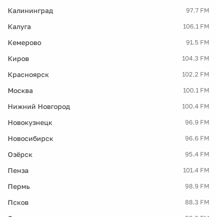
Калининград
97.7 FM
Калуга
106.1 FM
Кемерово
91.5 FM
Киров
104.3 FM
Красноярск
102.2 FM
Москва
100.1 FM
Нижний Новгород
100.4 FM
Новокузнецк
96.9 FM
Новосибирск
96.6 FM
Озёрск
95.4 FM
Пенза
101.4 FM
Пермь
98.9 FM
Псков
88.3 FM