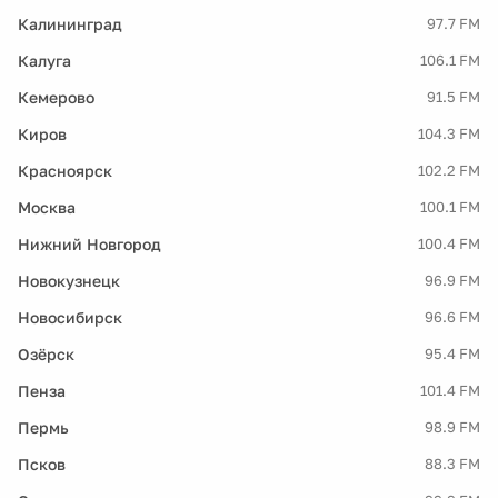
Калининград
97.7 FM
Калуга
106.1 FM
Кемерово
91.5 FM
Киров
104.3 FM
Красноярск
102.2 FM
Москва
100.1 FM
Нижний Новгород
100.4 FM
Новокузнецк
96.9 FM
Новосибирск
96.6 FM
Озёрск
95.4 FM
Пенза
101.4 FM
Пермь
98.9 FM
Псков
88.3 FM