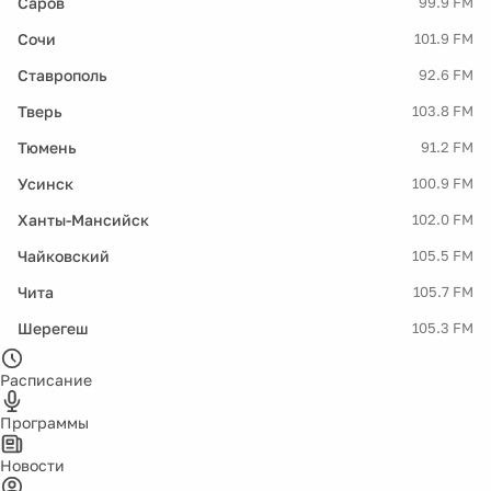
Саров
99.9 FM
Сочи
101.9 FM
Ставрополь
92.6 FM
Тверь
103.8 FM
Тюмень
91.2 FM
Усинск
100.9 FM
Ханты-Мансийск
102.0 FM
Чайковский
105.5 FM
Чита
105.7 FM
Шерегеш
105.3 FM
Расписание
Программы
Новости