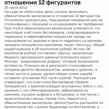
отношении 12 фигурантов
25 июня 2013
На суде по «болотному делу» начали зачитывать
обвинительное заключение в отношении 12 фигурантов.
По мнению прокуратуры, подсудимые намеренно шли на
столкновения с полицией и игнорировали ее требования.
При этом в обвинительном заключении отмечается, что
некоторые участники беспорядков, сопровождавшихся
поджогами и повреждением имущества города, не
планировали их заранее и просто поддались на призывы
прорвать полицейское оцепление, пишет Лента.ру. Общий
ущерб оценили в 29 миллионов рублей. Из них 28
миллионов рублей составляют убытки, нанесенные
бюджету Центрального административного округа
Москвы - поврежденный асфальт, который выламывали
активисты. Полиция же в результате столкновений
потеряла десятки бронежилетов, шлемов и дубинок, а
также щитки и рации, однако общая сумма ущерба
оставила чуть менее 400 тысяч рублей. Прокуратура
утверждает, что участники беспорядков сбивали
полицейских и военнослужащих внутренних войск с ног,
срывали с них обмундирование, забрасывали их
камнями, кусками асфальта и бутылками, в том числе с
зажигательной смесью. Кроме того, говорится в
обвинительном заключении, демонстранты распыляли из
баллончиков газ, строили баррикады из биотуалетов, а