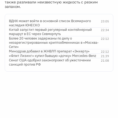
также разливали неизвестную жидкость с резким
запахом.
ВДНХ может войти в основной список Всемирного
23:05
наследия ЮНЕСКО
Китай запустит первый регулярный контейнерный
22:34
маршрут в ЕС через Севморпуть
Более 20 человек задержаны по делу о
22:12
незарегистрированных криптообменниках в «Москва-
Сити»
Минздрав добавил в ЖНВЛП препарат «Энхерту»
22:12
«Флит Лизинг» купил бывшую «дочку» Mercedes-Benz
21:39
Сенат США одобрил законопроект об ужесточении
21:08
санкций против РФ