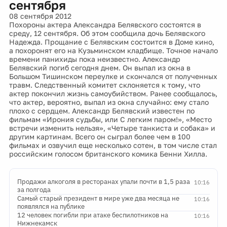
сентября
08 сентября 2012
Похороны актера Александра Белявского состоятся в
среду, 12 сентября. Об этом сообщила дочь Белявского
Надежда. Прощание с Белявским состоится в Доме кино,
а похоронят его на Кузьминском кладбище. Точное начало
времени панихиды пока неизвестно. Александр
Белявский погиб сегодня днем. Он выпал из окна в
Большом Тишинском переулке и скончался от полученных
травм. Следственный комитет склоняется к тому, что
актер покончил жизнь самоубийством. Ранее сообщалось,
что актер, вероятно, выпал из окна случайно: ему стало
плохо с сердцем. Александр Белявский известен по
фильмам «Ирония судьбы, или С легким паром!», «Место
встречи изменить нельзя», «Четыре танкиста и собака» и
другим картинам. Всего он сыграл более чем в 100
фильмах и озвучил еще несколько сотен, в том числе стал
российским голосом британского комика Бенни Хилла.
Продажи алкоголя в ресторанах упали почти в 1,5 раза
10:16
за полгода
Самый старый президент в мире уже два месяца не
10:16
появлялся на публике
12 человек погибли при атаке беспилотников на
10:16
Нижнекамск