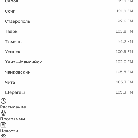
Саров
99.9 FM
Сочи
101.9 FM
Ставрополь
92.6 FM
Тверь
103.8 FM
Тюмень
91.2 FM
Усинск
100.9 FM
Ханты-Мансийск
102.0 FM
Чайковский
105.5 FM
Чита
105.7 FM
Шерегеш
105.3 FM
Расписание
Программы
Новости