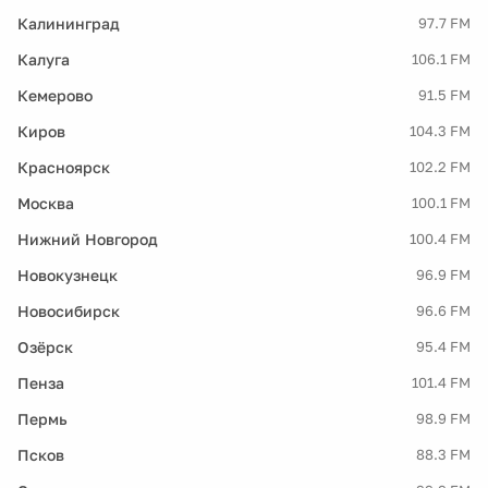
Калининград
97.7 FM
Калуга
106.1 FM
Кемерово
91.5 FM
Киров
104.3 FM
Красноярск
102.2 FM
Москва
100.1 FM
Нижний Новгород
100.4 FM
Новокузнецк
96.9 FM
Новосибирск
96.6 FM
Озёрск
95.4 FM
Пенза
101.4 FM
Пермь
98.9 FM
Псков
88.3 FM