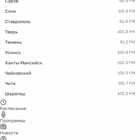
Саров
99.9 FM
Сочи
101.9 FM
Ставрополь
92.6 FM
Тверь
103.8 FM
Тюмень
91.2 FM
Усинск
100.9 FM
Ханты-Мансийск
102.0 FM
Чайковский
105.5 FM
Чита
105.7 FM
Шерегеш
105.3 FM
Расписание
Программы
Новости