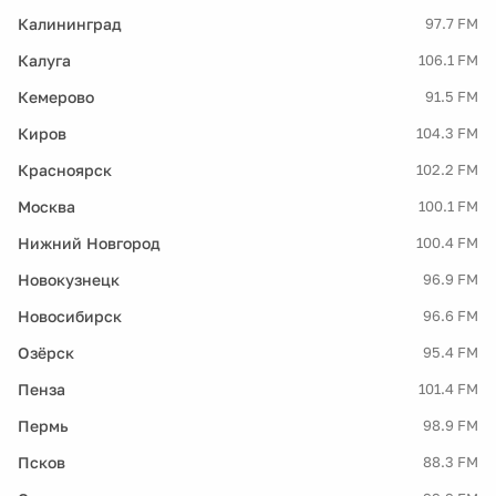
Калининград
97.7 FM
Калуга
106.1 FM
Кемерово
91.5 FM
Киров
104.3 FM
Красноярск
102.2 FM
Москва
100.1 FM
Нижний Новгород
100.4 FM
Новокузнецк
96.9 FM
Новосибирск
96.6 FM
Озёрск
95.4 FM
Пенза
101.4 FM
Пермь
98.9 FM
Псков
88.3 FM