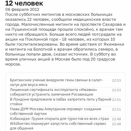
12 человек
06 февраля 2012
После субботних митингов в московских больницах
оказались 12 человек, сообщили медицинские власти
города. Малочисленные митинги на проспекте Сахарова и
на Пушкинской площади прошли спокойно, к врачам там
никто не обращался. Больше всего людей потсрадали на
акции на Поклонной горе - 18 человек, из которых 10
были госпитализированы. Во время шествия от Якиманки
и митинга на Болотной к врачам обратились семеро, в
больницы попали двое, сказал источник. В субботу во
время уличных акций в Москве было под 20 градусов
мороза.
Британские ученые внедрили гены свиньи в салат-
22:53
латук для вкуса мяса
Лишенная сертификата эксплуатанта «Ижавиа»
22:53
собирается устранить замечания Росавиации
В Лондоне предложили в пабах запретить пить у барной
22:51
стойки
Глава ДУМ Москвы Аляутдинов опроверг создание
22:51
собственной партии
Кобахидзе: Грузия открыта для туристов из всех стран
22:48
Wildberries планирует запустить собственный сервис
22:48
для общения