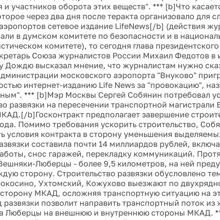
 и участников оборота этих веществ". *** [b]Что касае
оторое через два дня после теракта организовало для 
аэропортов сетевое издание LifeNews[/b] (действия ж
али в думском комитете по безопасности и в национа
стическом комитете), то сегодня глава президентского
екретарь Союза журналистов России Михаил Федотов в
 Дождю высказал мнение, что журналистам нужно сказ
администрации московского аэропорта "Внуково" приг
остью интернет-изданию Life News за "провокацию", на
ным". *** [b]Мэр Москвы Сергей Собянин потребовал у
во развязки на пересечении транспортной магистрали 
КАД.[/b]Госконтракт предполагает завершение строите
ода. Помимо требования ускорить строительство, Соб
ь условия контракта в сторону уменьшения выделяемы
азвязки составила почти 14 миллиардов рублей, включа
аботы, снос гаражей, перекладку коммуникаций. Прот
Вешняки-Люберцы - более 9,5 километров, на ней пред
ждую сторону. Строительство развязки обусловлено тем
окосино, Ухтомский, Кожухово выезжают по двухрядно
сторону МКАД, осложняя транспортную ситуацию на эт
д развязки позволит направить транспортный поток из
 Люберцы на внешнюю и внутреннюю стороны МКАД. **