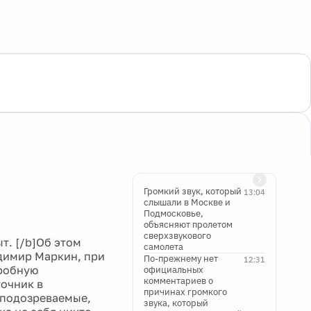
Громкий звук, который
13:04
слышали в Москве и
Подмосковье,
объясняют пролетом
сверхзвукового
т. [/b]Об этом
самолета
димир Маркин, при
По-прежнему нет
12:31
дробную
официальных
комментариев о
очник в
причинах громкого
ь подозреваемые,
звука, который