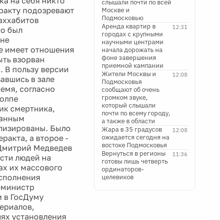
ка на себя никто
слышали почти по всей
еракту подозревают
Москве и
Подмосковью
аххабитов
Аренда квартир в
12:31
ко был
городах с крупными
уне
научными центрами
е имеет отношения
начала дорожать на
фоне завершения
ыть взорван
приемной кампании
. В пользу версии
Жители Москвы и
12:08
авшись в зале
Подмосковья
ремя, согласно
сообщают об очень
громком звуке,
толпе
который слышали
ик смертника,
почти по всему городу,
данным
а также в области
ализированы. Было
Жара в 35 градусов
12:08
ракта, а второе -
ожидается сегодня на
востоке Подмосковья
 Дмитрий Медведев
Вернуться в регионы
11:36
сти людей на
готовы лишь четверть
ах их массового
ординаторов-
исполнения
целевиков
-министр
и в ГосДуму
териалов,
лях установления