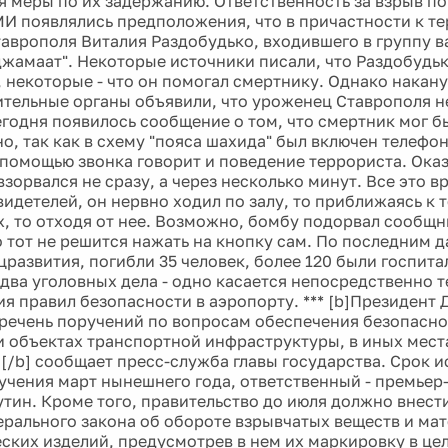
 меры по их задержанию. Ответственность за взрыв по
СМИ появлялись предположения, что в причастности к т
аврополя Виталия Раздобудько, входившего в группу в
джамаат". Некоторые источники писали, что Раздобудь
 некоторые - что он помогал смертнику. Однако накан
тельные органы объявили, что уроженец Ставрополя н
Сегодня появилось сообщение о том, что смертник мог б
о, так как в схему "пояса шахида" был включен телефон
 помощью звонка говорит и поведение террориста. Оказ
взорвался не сразу, а через несколько минут. Все это в
видетелей, он нервно ходил по залу, то приближаясь к 
, то отходя от нее. Возможно, бомбу подорвал сообщн
о тот не решится нажать на кнопку сам. По последним 
развития, погибли 35 человек, более 120 были госпит
два уголовных дела - одно касается непосредственно те
я правил безопасности в аэропорту. *** [b]Президент
речень поручений по вопросам обеспечения безопасно
и объектах транспортной инфраструктуры, в иных мест
[/b] сообщает пресс-служба главы государства. Срок 
учения март нынешнего года, ответственный - премьер
тин. Кроме того, правительство до июля должно внест
ерального закона об обороте взрывчатых веществ и ма
ских изделий, предусмотрев в нем их маркировку в це