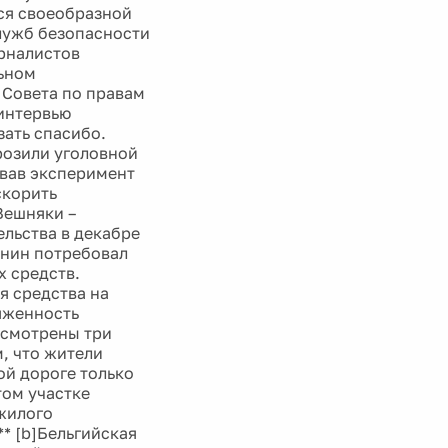
тся своеобразной
служб безопасности
урналистов
льном
 Совета по правам
 интервью
ать спасибо.
розили уголовной
звав эксперимент
скорить
Вешняки –
льства в декабре
янин потребовал
х средств.
я средства на
яженность
усмотрены три
, что жители
й дороге только
ом участке
 жилого
* [b]Бельгийская