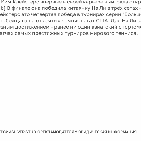
 Ким Клейстерс впервые в своей карьере выиграла отк
b] В финале она победила китаянку На Ли в трёх сетах - 3
лейстерс это четвёртая победа в турнирах серии "Больш
побеждала на открытых чемпионатах США. Для На Ли с
ёзным достижением - ранее ни один азиатский спортсме
тчах самых престижных турниров мирового тенниса.
УРСИИ
SILVER STUDIO
РЕКЛАМОДАТЕЛЯМ
ЮРИДИЧЕСКАЯ ИНФОРМАЦИЯ