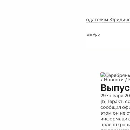
События
Контакты
О нас
Экскурсии
Silver Studio
Рекламодателям
Юридиче
Слушайте
App Store
Google Play
Telegram App
Серебряный
дождь
12+
Реклама
/
Новости
/
Выпус
29 января 20
[b]Теракт, 
сообщил офи
этом он не 
информацию 
правоохрани