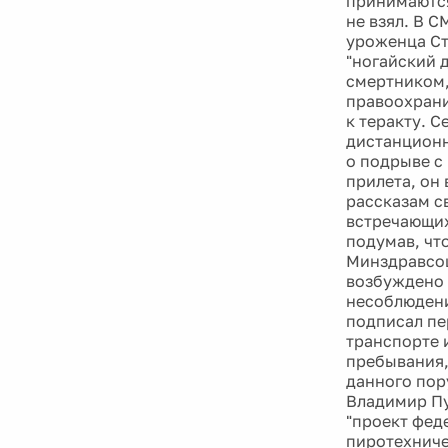
принимаются
не взял. В 
уроженца Ст
"ногайский 
смертником,
правоохрани
к теракту. 
дистанционн
о подрыве с
прилета, он 
рассказам с
встречающих
подумав, чт
Минздравсоц
возбуждено 
несоблюдени
подписал пе
транспорте 
пребывания,
данного пор
Владимир Пу
"проект фед
пиротехниче