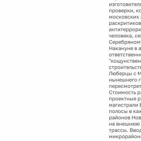
изготовителя
проверки, к
московских 
раскритиков
антитеррори
человека, с
Серебряному
Накануне в 
ответственн
"кощунствен
строительст
Люберцы с М
нынешнего г
пересмотрет
Стоимость р
проектные р
магистрали 
полосы в ка
районов Нов
на внешнюю 
трассы. Вво
микрорайона