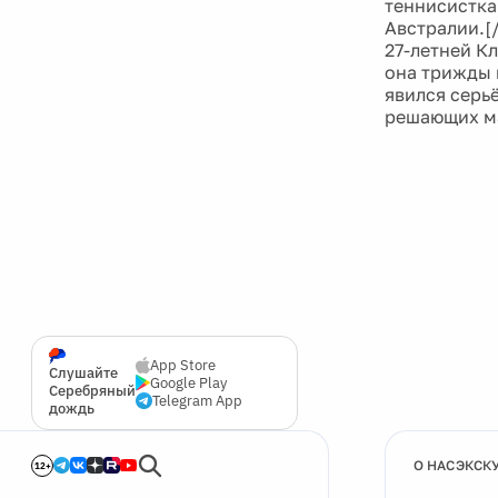
теннисистка
Австралии.[/
27-летней К
она трижды 
явился серь
решающих ма
App Store
Слушайте
Google Play
Серебряный
Telegram App
дождь
О НАС
ЭКСК
12+