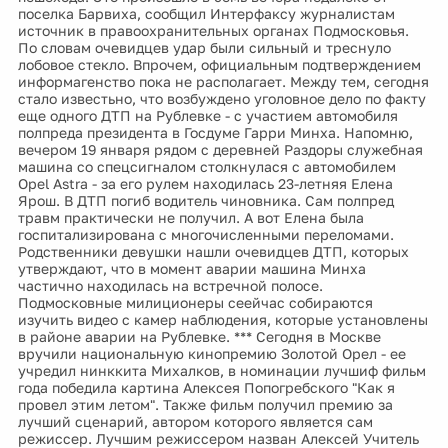
поселка Барвиха, сообщил Интерфаксу журналистам
источник в правоохранительных органах Подмосковья.
По словам очевидцев удар были сильный и треснуло
лобовое стекло. Впрочем, официальным подтверждением
информагенство пока не располагает. Между тем, сегодня
стало известьно, что возбуждено уголовное дело по факту
еще одного ДТП на Рублевке - с участием автомобиля
полпреда президента в Госдуме Гарри Минха. Напомню,
вечером 19 января рядом с деревней Раздоры служебная
машина со спецсигналом столкнулася с автомобилем
Opel Astra - за его рулем находилась 23-летняя Елена
Ярош. В ДТП погиб водитель чиновника. Сам полпред
травм практически не получил. А вот Елена была
госпитализирована с многочисленными переломами.
Родственники девушки нашли очевидцев ДТП, которых
утверждают, что в момент аварии машина Минха
частично находилась на встречной полосе.
Подмосковные милиционеры сеейчас собираются
изучить видео с камер наблюдения, которые установлены
в районе аварии на Рублевке. *** Сегодня в Москве
вручили национальную кинопремию Золотой Орел - ее
учредил нинккита Михалков, в номинации лучшиф фильм
года победила картина Алексея Попогребского "Как я
провел этим летом". Также фильм получил премию за
лучший сценарий, автором которого является сам
режиссер. Лучшим режиссером назван Алексей Учитель