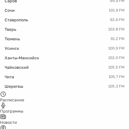
Саров
99.9 FM
Сочи
101.9 FM
Ставрополь
92.6 FM
Тверь
103.8 FM
Тюмень
91.2 FM
Усинск
100.9 FM
Ханты-Мансийск
102.0 FM
Чайковский
105.5 FM
Чита
105.7 FM
Шерегеш
105.3 FM
Расписание
Программы
Новости