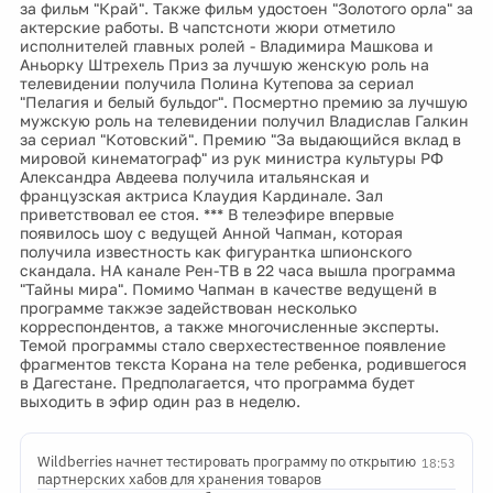
за фильм "Край". Также фильм удостоен "Золотого орла" за
актерские работы. В чапстсноти жюри отметило
исполнителей главных ролей - Владимира Машкова и
Аньорку Штрехель Приз за лучшую женскую роль на
телевидении получила Полина Кутепова за сериал
"Пелагия и белый бульдог". Посмертно премию за лучшую
мужскую роль на телевидении получил Владислав Галкин
за сериал "Котовский". Премию "За выдающийся вклад в
мировой кинематограф" из рук министра культуры РФ
Александра Авдеева получила итальянская и
французская актриса Клаудия Кардинале. Зал
приветствовал ее стоя. *** В телеэфире впервые
появилось шоу с ведущей Анной Чапман, которая
получила известность как фигурантка шпионского
скандала. НА канале Рен-ТВ в 22 часа вышла программа
"Тайны мира". Помимо Чапман в качестве ведущенй в
программе такжэе задействован несколько
корреспондентов, а также многочисленные эксперты.
Темой программы стало сверхестественное появление
фрагментов текста Корана на теле ребенка, родившегося
в Дагестане. Предполагается, что программа будет
выходить в эфир один раз в неделю.
Wildberries начнет тестировать программу по открытию
18:53
партнерских хабов для хранения товаров