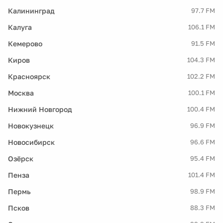
Калининград
97.7 FM
Калуга
106.1 FM
Кемерово
91.5 FM
Киров
104.3 FM
Красноярск
102.2 FM
Москва
100.1 FM
Нижний Новгород
100.4 FM
Новокузнецк
96.9 FM
Новосибирск
96.6 FM
Озёрск
95.4 FM
Пенза
101.4 FM
Пермь
98.9 FM
Псков
88.3 FM