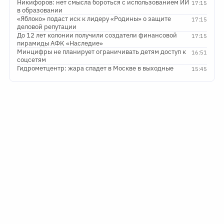
Никифоров: нет смысла бороться с использованием ИИ
17:15
в образовании
«Яблоко» подаст иск к лидеру «Родины» о защите
17:15
деловой репутации
До 12 лет колонии получили создатели финансовой
17:15
пирамиды АФК «Наследие»
Минцифры не планирует ограничивать детям доступ к
16:51
соцсетям
Гидрометцентр: жара спадет в Москве в выходные
15:45