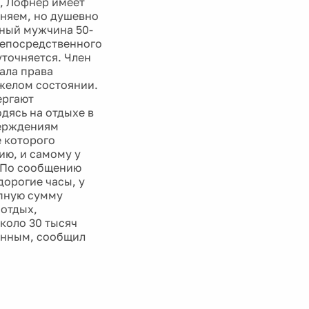
а, Лофнер имеет
еняем, но душевно
нный мужчина 50-
 непосредственного
уточняется. Член
ала права
яжелом состоянии.
ергают
дясь на отдыхе в
верждениям
е которого
ию, и самому у
. По сообщению
дорогие часы, у
упную сумму
 отдых,
коло 30 тысяч
данным, сообщил