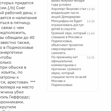
Books получил четыре
которых придется
года условно
ии.[/b] Снег
Аэропорт Внуково стал
13:30
й рабочий день; с
владельцем части
акций Домодедово
дается и налипание
Минцифры не будет
13:30
иться в пятницу.
ограничивать доступ
 связи с чем
детей в соцсети
еждположить,
Громкий звук, который
13:04
зы обещали до 40
слышали в Москве и
Подмосковье,
известно также,
объясняют пролетом
го в Подмосковье
сверхзвукового
 энергетики
самолета
 чтобы
По-прежнему нет
12:31
официальных
колько
комментариев о
]при обыске в
причинах громкого
 изъяты, по
звука, который
патроны к
слышали почти по всей
Москве и
я, арестован. ***
Подмосковью
Мюллера на место
мужчина убил
риэль Гиффордс;
торонниками.
скрутили