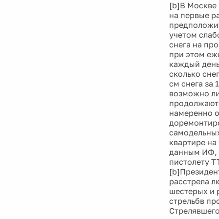
[b]В Москве
на первые р
предположит
учетом слаб
снега на про
при этом еж
каждый день
сколько сне
см снега за
возможно ли
продолжают 
намеренно о
доремонтиро
самодельных
квартире на
данным ИФ, 
пистолету ТТ
[b]Президен
расстрела л
шестерых и 
стрельбв пр
Стрелявшего