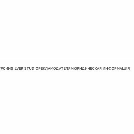
УРСИИ
SILVER STUDIO
РЕКЛАМОДАТЕЛЯМ
ЮРИДИЧЕСКАЯ ИНФОРМАЦИЯ