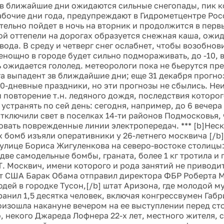
 в ближайшие дни ожидаются сильные снегопады, пик 
абочие дни года, предупреждают в Гидрометцентре Росс
ельно пойдет в ночь на вторник и продолжится в первы
ой оттепели на дорогах образуется снежная каша, ожи
вода. В среду и четверг снег ослабнет, чтобы возобнов
енощно в городе будет сильно подмораживать, до -10, в
 ожидается гололед. метеорологи пока не бьерутся пр
га выпадент зв ближдайшие дни; еще 31 декабря прогно
 10-дневные праздники, но эти прогнозы не сбылись. Не
 повторение т.н. ледяного дождя, последствия которо
устранять по сей день: сегодня, например, до 6 вечера
тключили свет в поселках 14-ти районов Подмосковья,
вать поврежденные линии электропередач. *** [b]Нес
 бомб изъяли оперативники у 26-летнего москвича [/b
 улице Бориса Жигуленкова на северо-востоке столицы:
две самодельные бомбы, граната, более 1 кг тротила и 
. Москвич, имени которого и рода занятий не приводитс
т США Барак Обама отправил директора ФБР Роберта 
юдей в городке Тусон,[/b] штат Аризона, где молодой 
ранил 1,5 десятка человек, включая конгрессвумен Габ
оизошла накануне вечером на ее выступлении перед с
, некого Джареда Лофнера 22-х лет, местного жителя, 