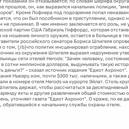
т показаний он отказывается; по словам шерифа округ
е прошлое, он, как выразился начальник полиции, "вм
доров". Кроме Лофнера под подозрение попал неназва
тается, что он был пособником в преступлении, однако
м не принимал. В чем именно заключается его роль, не 
ской партии США Габриэль Гиффордс, которая отстаив
 на ношение личного оружия, остается в больнице в т
ставители российского сенатора Бориса Шпигеля опров
 о том, [/b]что политик инсценировал ограбление, нахо
точник из окружения Шпигеля выразил недоумение ут
льницы сети отелей Herods: "Зачем человеку, состояни
 в сотни миллионов долларов, выдумывать такую истор
ть деньги?" – сказал источник издания "Едиот Ахронот"
дания Ньюзру.ком, почти $300 тыс. наличными, а также 
али в номере отеля Herods на курорте Эйлат. Столь кр
пигель держал, чтобы рассчитаться за десятидневный
аренду яхты и другие развлечения общей стоимостью о
ень, уточняет газета "Едиот Ахронот". О краже, по ее 
, обратившийся к начальнику службы охраны отеля.