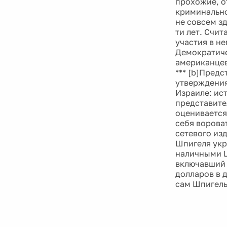
прохожие, о
криминально
не совсем з
ти лет. Счи
участия в не
Демократиче
американцев
*** [b]Пред
утверждения
Израиле: ис
представите
оценивается
себя ворова
сетевого из
Шпигеля укр
наличными Ш
включавший 
долларов в д
сам Шпигель