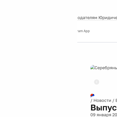
События
Контакты
О нас
Экскурсии
Silver Studio
Рекламодателям
Юридиче
Слушайте
App Store
Google Play
Telegram App
Серебряный
дождь
12+
Реклама
/
Новости
/
Выпус
09 января 20