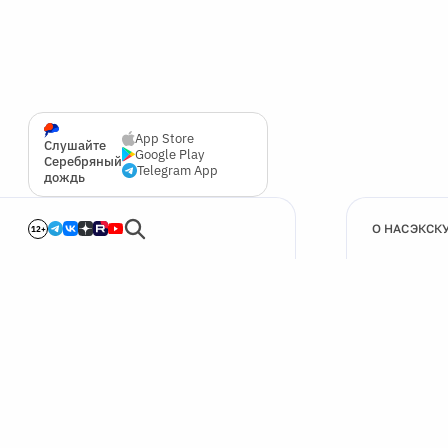
App Store
Слушайте
Google Play
Серебряный
Telegram App
дождь
О НАС
ЭКСК
12+