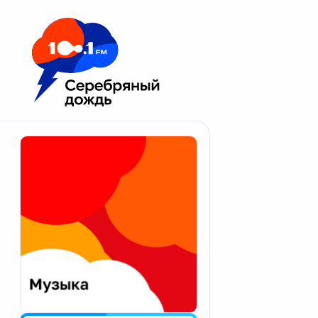
Москва 100.1 FM
Апатиты
Астрахань
Волгоград
Вологда
Екатеринбург
Иваново
Казань
Калининград
Калуга