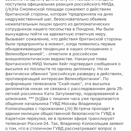
поступила официальная реакция российского МИДа.
[/b]На Смоленской площади сожалеют о действиях
британской стороны, которая "предприняла на днях
недружественный шаг, безосновательно объявив
нежелательным лицом одного из дипломатических
сотрудников нашего посольства в Лондоне. Мы были
вынуждены пойти на адекватную ответную меру.
Вызывает сожаление, что действия британской стороны
были предприняты в момент, когда появились первые
обнадеживающие тенденции в наших отношениях с
Великобританией", - отметили в российском
внешнеполитическом ведомстве. Накануне глава
британского МИД Уильям Хейг подтвердил сообщения о
высылке из посольств по одному дипломату. Но он
фактически обвинил "российскую разведку в действиях,
противоречащей интересам Великобритании". По
информации телеканала "Скай-ньюс", эта высылка
дипломатов никак не связана с расследованием дела 25-
летней россиянки Кати Затуливетер, подозреваемой в
шпионаже. *** [b]Два с лишним часа уже продолжается
общение начальника ГУВД Москвы Владимира
Колокольцева с горожанами.[/b] Встреча проходит в
здании милиции общественной безопасности ГУВД в
Каретном переулке, ее в прямом эфире транслирует
телеканал Россия-24. Так, Владимир Колокольцев заявил
о том, что в столичном ГУВД рассматривают вопрос о