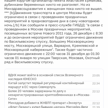
нашим корр-ом организатор пикета Анастасия Ермакова,
дубинками беременных никто не разгоняет. Но из
Минздравсоцразвития к женщинам пока никто не вышел.
*** [b]Движение транспорта в центре Москвы будет
ограничено в связи с проведением праздничных
мероприятий в предновогодние дни в саму новогоднюю
ночь.[/b] Как сообщили в пресс-службе ГИБДД: "в связи с
проведением в Москве праздничных мероприятий,
посвященных встрече Нового 2011 года, 26 декабря с 8:30
и до окончания мероприятий будет ограничено движение
по Васильевскому спуску, Большому Москворецкому
мосту, Москворецкой улице, Варварке, Кремлевской и
Москворецкой набережным". Также будет частично
ограничено движение с 22:00 часов 31 декабря до 01:30
часов 01 января по улицам Тверская, Моховая, Охотный
ряд и Васильевскому спуску.
ВДНХ может войти в основной список Всемирного
23:05
наследия ЮНЕСКО
Китай запустит первый регулярный контейнерный
22:34
маршрут в ЕС через Севморпуть
Более 20 человек задержаны по делу о
22:12
незарегистрированных криптообменниках в «Москва-
Сити»
Минздрав добавил в ЖНВЛП препарат «Энхерту»
22:12
«Флит Лизинг» купил бывшую «дочку» Mercedes-Benz
21:39