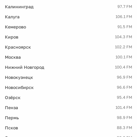
Калининград
97.7 FM
Калуга
106.1 FM
Кемерово
91.5 FM
Киров
104.3 FM
Красноярск
102.2 FM
Москва
100.1 FM
Нижний Новгород
100.4 FM
Новокузнецк
96.9 FM
Новосибирск
96.6 FM
Озёрск
95.4 FM
Пенза
101.4 FM
Пермь
98.9 FM
Псков
88.3 FM