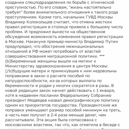
создании спецподразделения по борьбе с этнической
преступностью. По его словам, "жизнь настоятельно
требует" более внимательного отношения к такого рода
преступлениям. Кроме того, начальник ГУВД Москвы
Владимир Колокольцев считает, что отмена жестких
правил регистрации в столице привела к большому числу
проблем. И предложил вынести на общественное
обсуждение возможность изменения правил регистрации
в Москве. Накануне премьер-министр Владимир Путин
предупредил, что обострение межнациональных
отношений в РФ может потребовать от властей
совершенствования миграционной политики. ***
[b]Беременные женщины вышли на митинг к
Министерству здравоохранения в центре Москвы:
[/b]будущие матери и примкнувшие к ним недовольны
поправками в закон о расчете пособий по
нетрудоспособности, из-за которых выплаты по
беременности и родам у многих сократятся в разы. В
новой редакции закон начнет действовать с 1 января,
хотя в недавнем послании Федеральному Собранию
президент Медведев назвал демографическую политику
одним из приоритетов государства. Президентские же
поправки уменьшают размер пособий минимум на треть,
а часть мам получит в 2-4 раза меньше денег, чем
рассчитывали. Эта акция была согласована с
московскими властями, так что, как отметила в беседе с