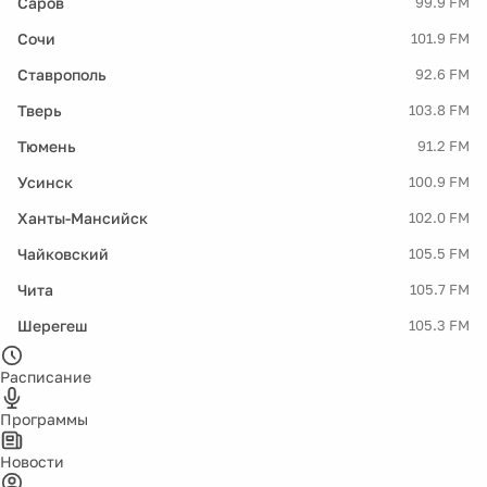
Саров
99.9 FM
Сочи
101.9 FM
Ставрополь
92.6 FM
Тверь
103.8 FM
Тюмень
91.2 FM
Усинск
100.9 FM
Ханты-Мансийск
102.0 FM
Чайковский
105.5 FM
Чита
105.7 FM
Шерегеш
105.3 FM
Расписание
Программы
Новости