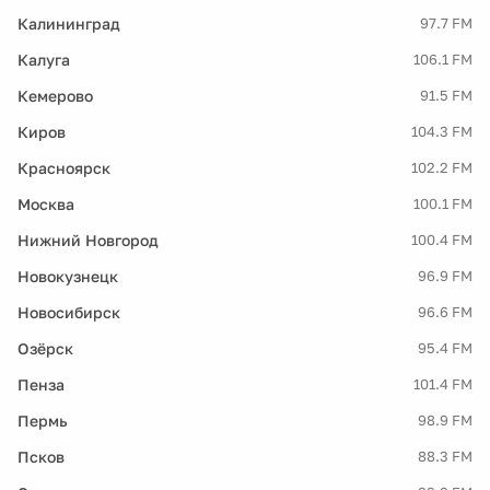
Калининград
97.7 FM
Калуга
106.1 FM
Кемерово
91.5 FM
Киров
104.3 FM
Красноярск
102.2 FM
Москва
100.1 FM
Нижний Новгород
100.4 FM
Новокузнецк
96.9 FM
Новосибирск
96.6 FM
Озёрск
95.4 FM
Пенза
101.4 FM
Пермь
98.9 FM
Псков
88.3 FM