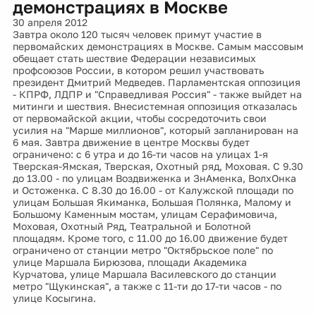
демонстрациях в Москве
30 апреля 2012
Завтра около 120 тысяч человек примут участие в
первомайских демонстрациях в Москве. Самым массовым
обещает стать шествие Федерации независимых
профсоюзов России, в котором решил участвовать
президент Дмитрий Медведев. Парламентская оппозиция
- КПРФ, ЛДПР и "Справедливая Россия" - также выйдет на
митинги и шествия. Внесистемная оппозиция отказалась
от первомайской акции, чтобы сосредоточить свои
усилия на "Марше миллионов", который запланирован на
6 мая. Завтра движение в центре Москвы будет
ограничено: с 6 утра и до 16-ти часов на улицах 1-я
Тверская-Ямская, Тверская, Охотный ряд, Моховая. С 9.30
до 13.00 - по улицам Воздвиженка и ЗнАменка, ВолхОнка
и Остоженка. С 8.30 до 16.00 - от Калужской площади по
улицам Большая Якиманка, Большая Полянка, Малому и
Большому Каменным мостам, улицам Серафимовича,
Моховая, Охотный Ряд, Театральной и Болотной
площадям. Кроме того, с 11.00 до 16.00 движение будет
ограничено от станции метро "Октябрьское поле" по
улице Маршала Бирюзова, площади Академика
Курчатова, улице Маршала Василевского до станции
метро "Щукинская", а также с 11-ти до 17-ти часов - по
улице Косыгина.