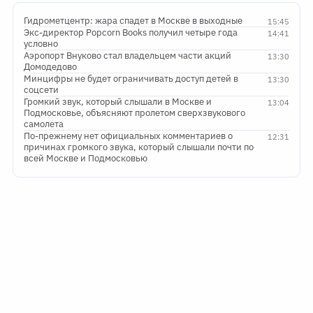
Гидрометцентр: жара спадет в Москве в выходные
15:45
Экс-директор Popcorn Books получил четыре года
14:41
условно
Аэропорт Внуково стал владельцем части акций
13:30
Домодедово
Минцифры не будет ограничивать доступ детей в
13:30
соцсети
Громкий звук, который слышали в Москве и
13:04
Подмосковье, объясняют пролетом сверхзвукового
самолета
По-прежнему нет официальных комментариев о
12:31
причинах громкого звука, который слышали почти по
всей Москве и Подмосковью