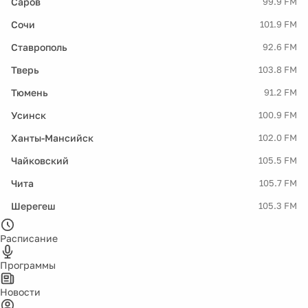
Саров
99.9 FM
Сочи
101.9 FM
Ставрополь
92.6 FM
Тверь
103.8 FM
Тюмень
91.2 FM
Усинск
100.9 FM
Ханты-Мансийск
102.0 FM
Чайковский
105.5 FM
Чита
105.7 FM
Шерегеш
105.3 FM
Расписание
Программы
Новости