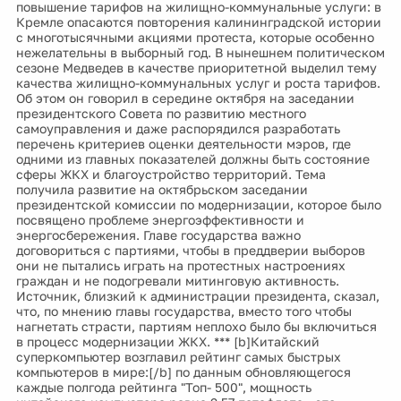
повышение тарифов на жилищно-коммунальные услуги: в
Кремле опасаются повторения калининградской истории
с многотысячными акциями протеста, которые особенно
нежелательны в выборный год. В нынешнем политическом
сезоне Медведев в качестве приоритетной выделил тему
качества жилищно-коммунальных услуг и роста тарифов.
Об этом он говорил в середине октября на заседании
президентского Совета по развитию местного
самоуправления и даже распорядился разработать
перечень критериев оценки деятельности мэров, где
одними из главных показателей должны быть состояние
сферы ЖКХ и благоустройство территорий. Тема
получила развитие на октябрьском заседании
президентской комиссии по модернизации, которое было
посвящено проблеме энергоэффективности и
энергосбережения. Главе государства важно
договориться с партиями, чтобы в преддверии выборов
они не пытались играть на протестных настроениях
граждан и не подогревали митинговую активность.
Источник, близкий к администрации президента, сказал,
что, по мнению главы государства, вместо того чтобы
нагнетать страсти, партиям неплохо было бы включиться
в процесс модернизации ЖКХ. *** [b]Китайский
суперкомпьютер возглавил рейтинг самых быстрых
компьютеров в мире:[/b] по данным обновляющегося
каждые полгода рейтинга "Топ- 500", мощность