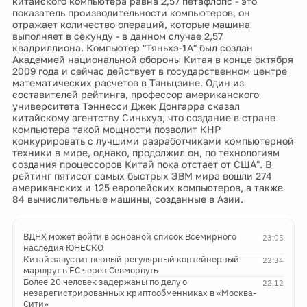
китайского компьютера равна 2,57 петафлопс - это
показатель производительности компьютеров, он
отражает количество операций, которые машина
выполняет в секунду - в данном случае 2,57
квадриллиона. Компьютер "Тяньхэ-1А" был создан
Академией национальной обороны Китая в конце октября
2009 года и сейчас действует в государственном центре
математических расчетов в Тяньцзине. Один из
составителей рейтинга, профессор американского
университета Тэннесси Джек Донгарра сказал
китайскому агентству Синьхуа, что создание в стране
компьютера такой мощности позволит КНР
конкурировать с лучшими разработчиками компьютерной
техники в мире, однако, продолжил он, по технологиям
создания процессоров Китай пока отстает от США". В
рейтинг пятисот самых быстрых ЭВМ мира вошли 274
американских и 125 европейских компьютеров, а также
84 вычислительные машины, созданные в Азии.
ВДНХ может войти в основной список Всемирного
23:05
наследия ЮНЕСКО
Китай запустит первый регулярный контейнерный
22:34
маршрут в ЕС через Севморпуть
Более 20 человек задержаны по делу о
22:12
незарегистрированных криптообменниках в «Москва-
Сити»