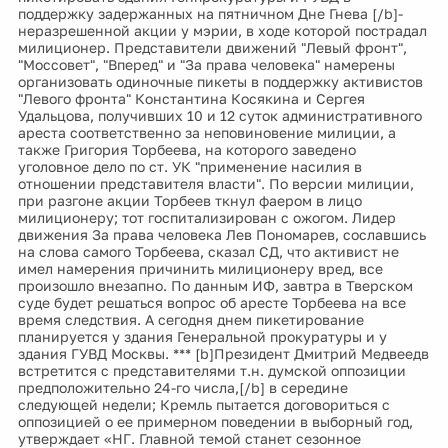
поддержку задержанных на пятничном Дне Гнева [/b]-
неразрешенной акции у мэрии, в ходе которой пострадал
милиционер. Представители движений "Левый фронт",
"Моссовет", "Вперед" и "За права человека" намерены
организовать одиночные пикеты в поддержку активистов
"Левого фронта" Константина Косякина и Сергея
Удальцова, получивших 10 и 12 суток административного
ареста соответственно за неповиновение милиции, а
также Григория Торбеева, на которого заведено
уголовное дело по ст. УК "применение насилия в
отношении представителя власти". По версии милиции,
при разгоне акции Торбеев ткнул фаером в лицо
милиционеру; тот госпитализирован с ожогом. Лидер
движения За права человека Лев Пономарев, сославшись
на слова самого Торбеева, сказал СД, что активист не
имел намерения причинить милиционеру вред, все
произошло внезапно. По данным ИФ, завтра в Тверском
суде будет решаться вопрос об аресте Торбеева на все
время следствия. А сегодня днем пикетирование
планируется у здания Генеральной прокуратуры и у
здания ГУВД Москвы. *** [b]Президент Дмитрий Медвеедв
встретится с представителями т.н. думской оппозиции
предположительно 24-го числа,[/b] в середине
следующей недели; Кремль пытается договориться с
оппозицией о ее примерном поведении в выборный год,
утверждает «НГ. Главной темой станет сезонное