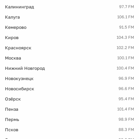
Калининград
97.7 FM
Калуга
106.1 FM
Кемерово
91.5 FM
Киров
104.3 FM
Красноярск
102.2 FM
Москва
100.1 FM
Нижний Новгород
100.4 FM
Новокузнецк
96.9 FM
Новосибирск
96.6 FM
Озёрск
95.4 FM
Пенза
101.4 FM
Пермь
98.9 FM
Псков
88.3 FM