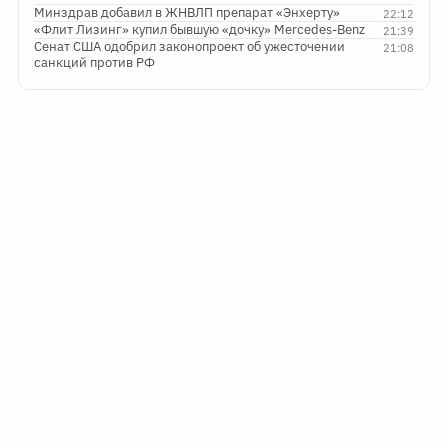
Минздрав добавил в ЖНВЛП препарат «Энхерту»
22:12
«Флит Лизинг» купил бывшую «дочку» Mercedes-Benz
21:39
Сенат США одобрил законопроект об ужесточении
21:08
санкций против РФ