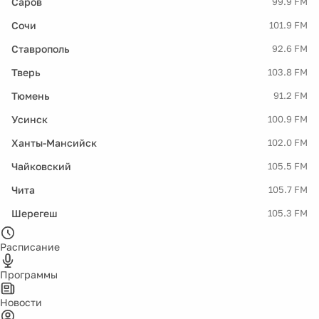
Саров
99.9 FM
Сочи
101.9 FM
Ставрополь
92.6 FM
Тверь
103.8 FM
Тюмень
91.2 FM
Усинск
100.9 FM
Ханты-Мансийск
102.0 FM
Чайковский
105.5 FM
Чита
105.7 FM
Шерегеш
105.3 FM
Расписание
Программы
Новости