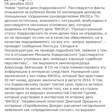
06 декабря 2013
Новое "третье дело Ходорковского". Расследуются факты
отмывания за рубежом более 10 миллиардов долларов,
похищенных тогдашними руководителями ЮКОСа. По
данным источника, знакомого с ситуацией, возбуждены и
расследуются несколько уголовных дел, которые
выделены из большого дела "ЮКОСа". "Процессуальный
статус Ходорковского по этим делам пока не определен, и
он не проходит по ним ни в качестве обвиняемого, ни в
качестве подозреваемого, но все это - вопрос времени", -
приводит сообщение Лента.ру. Сегодня в
Генпрокуратуре, не приводя подробностей, заявили о том,
что в отношении Михаила Ходорковского "расследуется
несколько уголовных дел, имеющих хорошую судебную
перспективу", - так выразился замгенпрокурора
Александр Звягинцев. В СК не стали комментировать эту
информацию в интересах следствия. Нынешний срок
заключения у экс-главы ЮКОСа, который был арестован
10 лет назад, должен закончиться в августе 2014. О том,
что Ходорковскому грозит третий срок, пресса активно
заговорила по весне, после того, как в мае из страны
уехал один из ведущих экономистов Сергей Гуриев,
который участвовал в экспертизе по второму делу
"ЮКОСа". Независимый политолог Дмитрий Орешкин в
интервью «Серебряному Дождю» расценил сегодняшние
заявления как «определенный сигнал», но выразил