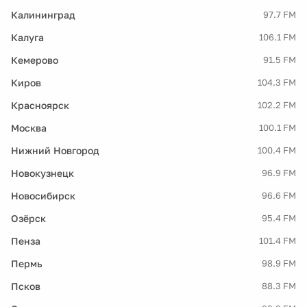
Калининград
97.7 FM
Калуга
106.1 FM
Кемерово
91.5 FM
Киров
104.3 FM
Красноярск
102.2 FM
Москва
100.1 FM
Нижний Новгород
100.4 FM
Новокузнецк
96.9 FM
Новосибирск
96.6 FM
Озёрск
95.4 FM
Пенза
101.4 FM
Пермь
98.9 FM
Псков
88.3 FM