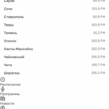
Саров
99.9 FM
Сочи
101.9 FM
Ставрополь
92.6 FM
Тверь
103.8 FM
Тюмень
91.2 FM
Усинск
100.9 FM
Ханты-Мансийск
102.0 FM
Чайковский
105.5 FM
Чита
105.7 FM
Шерегеш
105.3 FM
Расписание
Программы
Новости