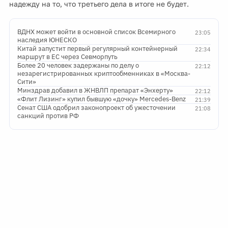
надежду на то, что третьего дела в итоге не будет.
ВДНХ может войти в основной список Всемирного
23:05
наследия ЮНЕСКО
Китай запустит первый регулярный контейнерный
22:34
маршрут в ЕС через Севморпуть
Более 20 человек задержаны по делу о
22:12
незарегистрированных криптообменниках в «Москва-
Сити»
Минздрав добавил в ЖНВЛП препарат «Энхерту»
22:12
«Флит Лизинг» купил бывшую «дочку» Mercedes-Benz
21:39
Сенат США одобрил законопроект об ужесточении
21:08
санкций против РФ