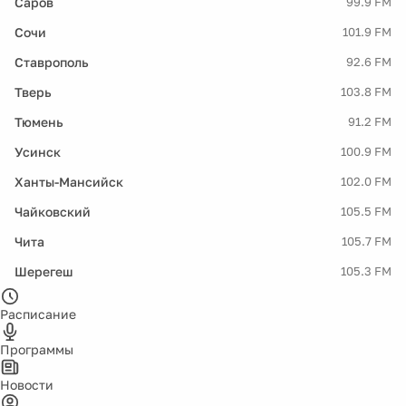
Саров
99.9 FM
Сочи
101.9 FM
Ставрополь
92.6 FM
Тверь
103.8 FM
Тюмень
91.2 FM
Усинск
100.9 FM
Ханты-Мансийск
102.0 FM
Чайковский
105.5 FM
Чита
105.7 FM
Шерегеш
105.3 FM
Расписание
Программы
Новости