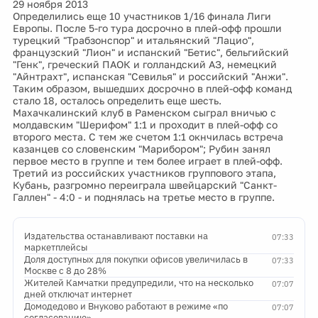
29 ноября 2013
Определились еще 10 участников 1/16 финала Лиги
Европы. После 5-го тура досрочно в плей-офф прошли
турецкий "Трабзонспор" и итальянский "Лацио",
французский "Лион" и испанский "Бетис", бельгийский
"Генк", греческий ПАОК и голландский АЗ, немецкий
"Айнтрахт", испанская "Севилья" и российский "Анжи".
Таким образом, вышедших досрочно в плей-офф команд
стало 18, осталось определить еще шесть.
Махачкалинский клуб в Раменском сыграл вничью с
молдавским "Шерифом" 1:1 и проходит в плей-офф со
второго места. С тем же счетом 1:1 окнчилась встреча
казанцев со словенским "Марибором"; Рубин занял
первое место в группе и тем более играет в плей-офф.
Третий из российских участников группового этапа,
Кубань, разгромно переиграла швейцарский "Санкт-
Галлен" - 4:0 - и поднялась на третье место в группе.
Издательства останавливают поставки на
07:33
маркетплейсы
Доля доступных для покупки офисов увеличилась в
07:33
Москве с 8 до 28%
Жителей Камчатки предупредили, что на несколько
07:07
дней отключат интернет
Домодедово и Внуково работают в режиме «по
07:07
согласованию»