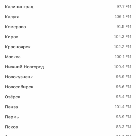
Калининград
97.7 FM
Калуга
106.1 FM
Кемерово
91.5 FM
Киров
104.3 FM
Красноярск
102.2 FM
Москва
100.1 FM
Нижний Новгород
100.4 FM
Новокузнецк
96.9 FM
Новосибирск
96.6 FM
Озёрск
95.4 FM
Пенза
101.4 FM
Пермь
98.9 FM
Псков
88.3 FM