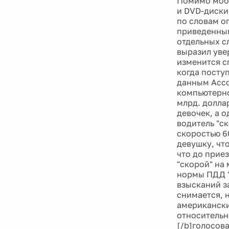
Помимо моби
и DVD-диски
по словам о
приведенным
отдельных с
выразил увер
изменится с
когда поступ
данным Ассо
компьютерно
млрд. долла
девочек, а о
водитель "ск
скоростью 6
девушку, чт
что до прие
"скорой" на
нормы ПДД "
взысканий з
снимается, 
американски
относительн
[/b]голосов