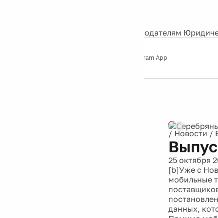
События
Контакты
О нас
Экскурсии
Silver Studio
Рекламодателям
Юридиче
Слушайте
App Store
Google Play
Telegram App
Серебряный
дождь
12+
Реклама
/
Новости
/
Выпус
25 октября 
[b]Уже с Нов
мобильные т
поставщиков
постановлен
данных, кот