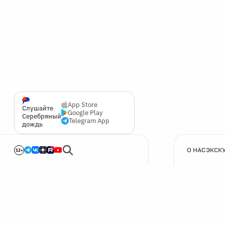
App Store
Слушайте
Google Play
Серебряный
Telegram App
дождь
О НАС
ЭКСК
12+