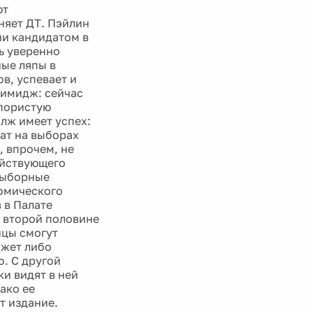
ют
няет ДТ. Пэйлин
чи кандидатом в
ь уверенно
ные ляпы в
ов, успевает и
 имидж: сейчас
апористую
лж имеет успех:
ат на выборах
, впрочем, не
ействующего
выборные
номического
 в Палате
 второй половине
нцы смогут
ожет либо
о. С другой
и видят в ней
ако ее
т издание.