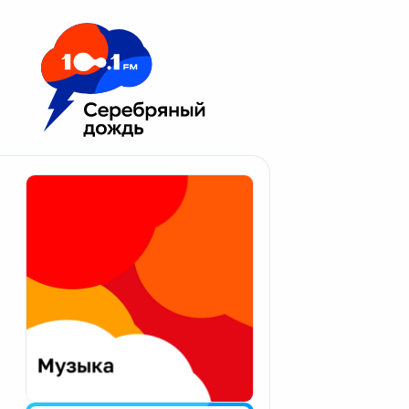
Москва 100.1 FM
Апатиты
Астрахань
Волгоград
Вологда
Екатеринбург
Иваново
Казань
Калининград
Калуга