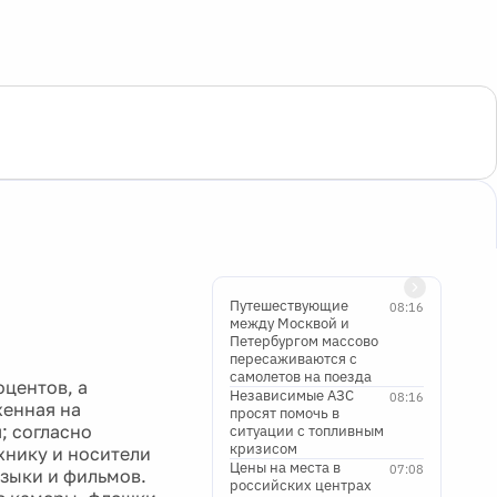
Путешествующие
08:16
между Москвой и
Петербургом массово
пересаживаются с
самолетов на поезда
оцентов, а
Независимые АЗС
08:16
женная на
просят помочь в
; согласно
ситуации с топливным
кризисом
хнику и носители
Цены на места в
07:08
зыки и фильмов.
российских центрах