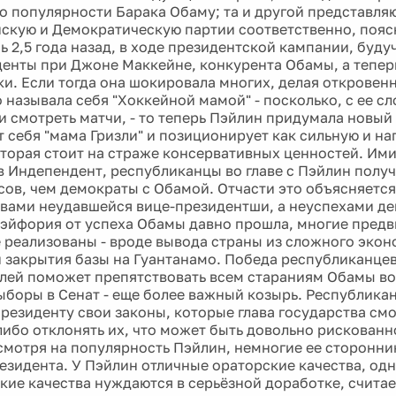
о популярности Барака Обаму; та и другой представля
скую и Демократическую партии соответственно, пояс
ь 2,5 года назад, в ходе президентской кампании, буду
денты при Джоне Маккейне, конкурента Обамы, а тепер
ки. Если тогда она шокировала многих, делая откровен
 называла себя "Хоккейной мамой" - посколько, с ее сл
 и смотреть матчи, - то теперь Пэйлин придумала новый
т себя "мама Гризли" и позиционирует как сильную и н
торая стоит на страже консервативных ценностей. Ими
в Индепендент, республиканцы во главе с Пэйлин получ
сов, чем демократы с Обамой. Отчасти это объясняется
вами неудавшейся вице-президентши, а неуспехами д
 эйфория от успеха Обамы давно прошла, многие пред
 реализованы - вроде вывода страны из сложного эко
 закрытия базы на Гуантанамо. Победа республиканцев
лей поможет препятствовать всем стараниям Обамы во
Выборы в Сенат - еще более важный козырь. Республика
президенту свои законы, которые глава государства см
либо отклонять их, что может быть довольно рискованн
смотря на популярность Пэйлин, немногие ее сторонник
езидента. У Пэйлин отличные ораторские качества, одн
кие качества нуждаются в серьёзной доработке, считае