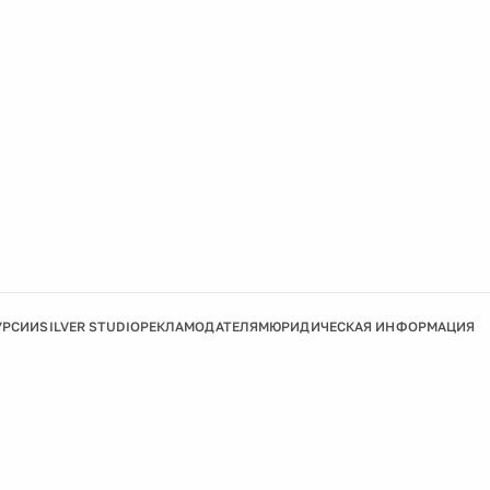
УРСИИ
SILVER STUDIO
РЕКЛАМОДАТЕЛЯМ
ЮРИДИЧЕСКАЯ ИНФОРМАЦИЯ