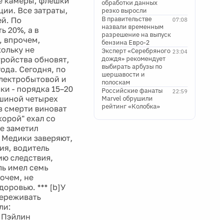
е камеры, флешки
обработки данных
ции. Все затраты,
резко выросли
В правительстве
ей. По
07:08
назвали временным
ь 20%, а в
разрешение на выпуск
, впрочем,
бензина Евро-2
кольку не
Эксперт «Серебряного
23:04
тройства обновят,
дождя» рекомендует
выбирать арбузы по
года. Сегодня, по
шершавости и
лектробытовой и
полоскам
ки - порядка 15–20
Российские фанаты
22:59
ашиной четырех
Marvel обрушили
рейтинг «Колобка»
 в смерти виноват
корой" ехал со
не заметил
. Медики заверяют,
ия, водитель
ию следствия,
ль имел семь
очем, не
оровью. *** [b]У
переживать
ли:
а Пэйлин