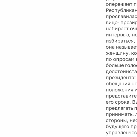
опережает п
Республикан
прославилас
вице- прези
набирает оч
интервью, но
избираться,
она называе
женщину, ко
по опросам 
больше голо
долстоинста
президента:
обещания не
положения и
представите
его срока. 
предлагать 
принимать, 
стороны, не
будущего пр
управленчес