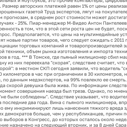
льных и ноутбуков, это прочие компьютеры, цифровы
. Размер авторских платежей равен 1% от цены реализа
прошенных газетой Труд экспертов, лягут на покупател
 прогнозам, в среднем рост стоимости может достигат
лучаях - 25%. Пиар-менеджер М-Видео Антон Пантелеев
енность в том, что в этой сети роста цен не будет, пос
прос. Предполагается, что цены на мультимедийные ус
ят новые партии товаров, чего следует ожидать с 2011 
циации торговых компаний и товаропроизводителей э
й техники, объем рынка изготовления и импорта техни
ров в год. *** В Томске, где пьяный милиционер сбил м
дну из них перееехала "скорая", следствие считает, что
орой": в местном СКП сегодня заявили, что водитель "с
0 километров в час при ограничении в 30 километров, 
о, по данным медэкспертов, на 99% повлекло ее смерть
зда скорой девушка была жива. По информации следств
 момент совершения наезда был трезв. Однако, по мнен
не были соблюдены". Следствие указывает, что водите
а последние два года. Вина с пьяного милиционера, впр
но ему инкриминируют лишь нанесения тяжкого вреда зд
х демократов больше, чем у республиканцев, причин 
о выборов в Конгресс, до которых осталось около неде
ание назначено на следующий вторник, и за 8 дней Сар