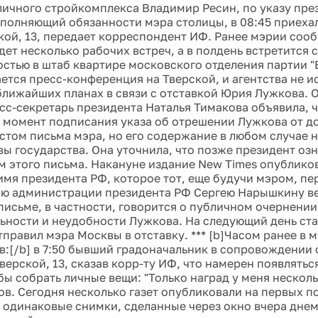
оличного стройкомплекса Владимир Ресин, по указу пре
полняющий обязанности мэра столицы, в 08:45 приехал
кой, 13, передает корреспондент ИФ. Ранее мэрии сооб
дет несколько рабочих встреч, а в полдень встретится 
стью в штаб квартире московского отделения партии "
ется пресс-конференция на Тверской, и агентства не 
ближайших планах в связи с отставкой Юрия Лужкова. 
сс-секретарь президента Наталья Тимакова объявила, 
 момент подписания указа об отрешении Лужкова от д
кстом письма мэра, но его содержание в любом случае 
вы государства. Она уточнила, что позже президент оз
 этого письма. Накануне издание New Times опублико
имя президента РФ, которое тот, еще будучи мэром, пе
ю администрации президента РФ Сергею Нарышкину в
 письме, в частности, говорится о публичном очернении
ьности и неудобности Лужкова. На следующий день ста
тправил мэра Москвы в отставку. *** [b]Часом ранее в 
:[/b] в 7:50 бывший градоначальник в сопровождении
верской, 13, сказав корр-ту ИФ, что намерен появлятьс
бы собрать личные вещи: "Только наград у меня несколь
ов. Сегодня несколько газет опубликовали на первых п
 одинаковые снимки, сделанные через окно вчера днем,