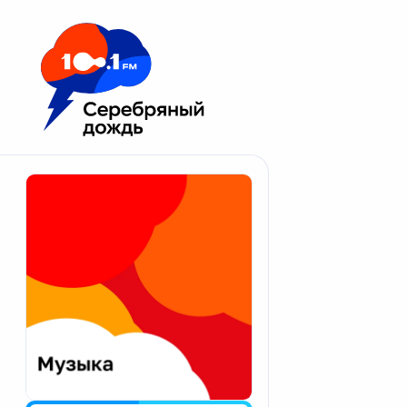
Москва 100.1 FM
Апатиты
Астрахань
Волгоград
Вологда
Екатеринбург
Иваново
Казань
Калининград
Калуга