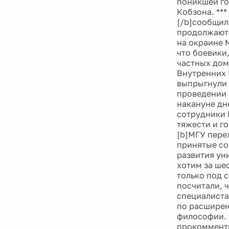
поникшей го
Кобзона. ***
[/b]сообщил
продолжаютс
на окраине 
что боевики
частных дом
Внутренних 
выпрыгнули 
проведении 
накануне дн
сотрудники 
тяжести и г
[b]МГУ перех
принятые со
развития ун
хотим за ше
только под 
посчитали, 
специалиста»
по расширен
философии. 
прокомменти