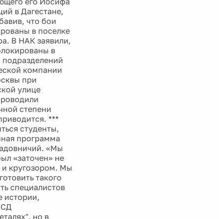
ающего его Иосифа
ций в Дагестане,
авив, что бои
ированы в поселке
а. В НАК заявили,
блокированы в
м подразделений
ческой компании
осквы при
ской улице
проводили
чной степени
риводится. ***
иться студенты,
нная программа
Садовничий. «Мы
был «заточен» не
 и кругозором. Мы
готовить такого
ить специалистов
 истории,
 СД
талях", но в