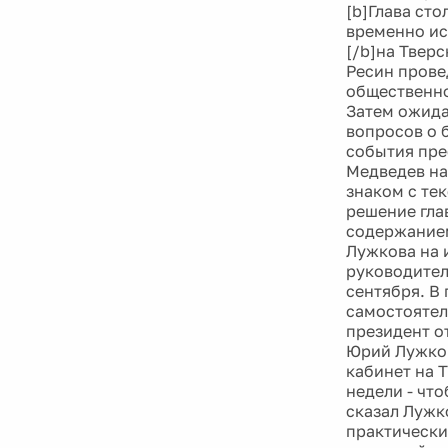
[b]Глава ст
временно ис
[/b]на Тверс
Ресин прове
общественно
Затем ожида
вопросов о 
события пре
Медведев на
знаком с те
решение гла
содержанием
Лужкова на 
руководител
сентября. В
самостоятел
президент о
Юрий Лужков
кабинет на Т
недели - что
сказал Лужк
практически