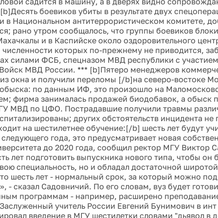
ловой садится в машину, а в дверях видно сопровожд
 [b]Десять боевиков убиты в результате двух спецопера
и в Национальном антитеррористическом комитете, доб
я; рано утром сообщалось, что группы боевиков блок
Махачкалы и в Каспийске около оздоровительного центр
, численности которых по-прежнему не приводится, за
ах силами ФСБ, спецназом МВД республики с участие
Войск МВД России. *** [b]Пятеро менеджеров коммер
из окна и получили переломы [/b]на северо-востоке М
обыска: по данным ИФ, это произошло на Маломосков
ем; фирма занималась продажей биодобавок, а обыск 
ГУ МВД по ЦФО. Пострадавшие получили травмы разли
оспитализированы; других обстоятельств инцидента не п
одит на шестилетнее обучение:[/b] шесть лет будут уч
 следующего года, это предусматривает новая собстве
иверситета до 2020 года, сообщил ректор МГУ Виктор 
сть лет подготовить выпускника нового типа, чтобы он 
свою специальность, но и обладал достаточной широтой
что шесть лет - нормальный срок, за который можно под
, - сказал Садовничий. По его словам, вуз будет готов
ным программам - например, расширено преподавание
Заслуженный учитель России Евгений Бунимович в инт
ровал введение в МГУ шестилетки словами "дьявол в де