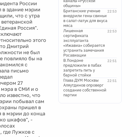
каналы «Русской
зидента России
общины»
 в здание мэрии
Британские ученые
22:53
щили, что с утра
внедрили гены свиньи
в салат-латук для вкуса
с ветеранской
мяса
Единая Россия".
Лишенная
22:53
исключают
сертификата
Относительно этого
эксплуатанта
«Ижавиа» собирается
что Дмитрий
устранить замечания
олжности не был
Росавиации
не повлияло бы на
В Лондоне
22:51
накомился с
предложили в пабах
вала письмо
запретить пить у
барной стойки
редал
Глава ДУМ Москвы
22:51
ечером 27
Аляутдинов опроверг
 мэра в СМИ и о
создание собственной
ло известно, что
партии
мэрии побывал сам
 охраны пришел в
я в мэрии до конца
ко шкафов", -
олосах
 где Лужков с