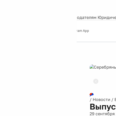
События
Контакты
О нас
Экскурсии
Silver Studio
Рекламодателям
Юридиче
Слушайте
App Store
Google Play
Telegram App
Серебряный
дождь
12+
Реклама
/
Новости
/
Выпус
29 сентября