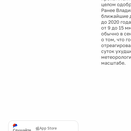
целом одобр
Ранее Влади
ближайшие д
до 2020 года
от 9 до 15 
обычно в се
о том, что 
отреагирова
суток ухудш
метеорологи
масштабе.
App Store
Слушайте