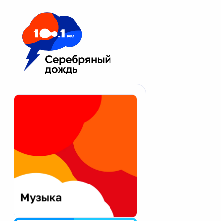
Москва 100.1 FM
Апатиты
Астрахань
Волгоград
Вологда
Екатеринбург
Иваново
Казань
Калининград
Калуга