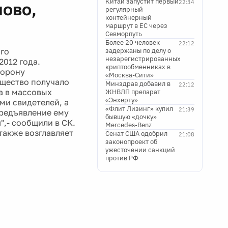
Китай запустит первый
22:34
ново,
регулярный
контейнерный
маршрут в ЕС через
Севморпуть
Более 20 человек
22:12
ого
задержаны по делу о
незарегистрированных
2012 года.
криптообменниках в
торону
«Москва-Сити»
ущество получало
Минздрав добавил в
22:12
а в массовых
ЖНВЛП препарат
«Энхерту»
и свидетелей, а
«Флит Лизинг» купил
21:39
редъявление ему
бывшую «дочку»
,- сообщили в СК.
Mercedes-Benz
также возглавляет
Сенат США одобрил
21:08
законопроект об
ужесточении санкций
против РФ