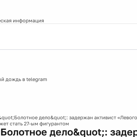
ская информация
&quot;Болотное дело&quot;: задержан активист «Левого
жет стать 27-ым фигурантом
;Болотное дело&quot;: заде