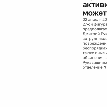
актив
может
02 апреля 20
27-ой фигур
предполагае
Дмитрий Рук
сотрудников
повреждения
беспорядках
также иными
обвинения, 
Рукавишнико
отделение "