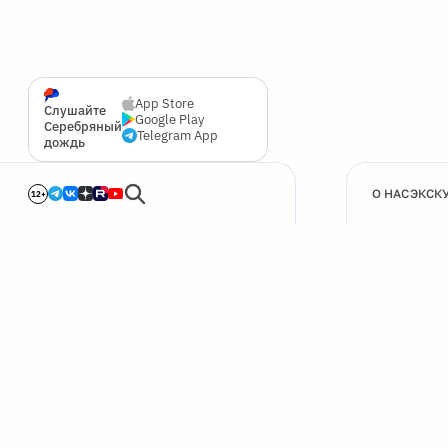
App Store
Слушайте
Google Play
Серебряный
Telegram App
дождь
О НАС
ЭКСК
12+
🍪
Мы используем cookie для улучшения работы сайта.