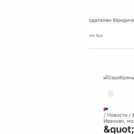
События
Контакты
О нас
Экскурсии
Silver Studio
Рекламодателям
Юридиче
Слушайте
App Store
Google Play
Telegram App
Серебряный
дождь
12+
Реклама
/
Новости
/
Иваново, мо
&quot