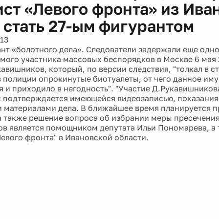
ист «Левого фронта» из Ива
 стать 27-ым фигурантом
13
ант «болотного дела». Следователи задержали еще одн
мого участника массовых беспорядков в Москве 6 мая 
авишников, который, по версии следствия, "толкал в с
 полиции опрокинутые биотуалеты, от чего данное им
 и приходило в негодность". "Участие Д.Рукавишников
 подтверждается имеющейся видеозаписью, показаниям
 материалами дела. В ближайшее время планируется п
а также решение вопроса об избрании меры пресечения"
в является помощником депутата Ильи Пономарева, а 
Левого фронта" в Ивановской области.