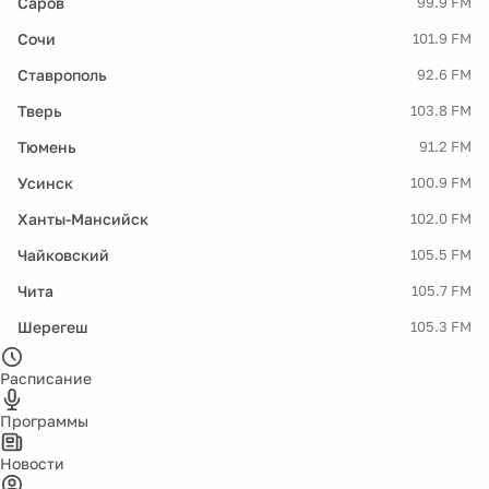
Саров
99.9 FM
Сочи
101.9 FM
Ставрополь
92.6 FM
Тверь
103.8 FM
Тюмень
91.2 FM
Усинск
100.9 FM
Ханты-Мансийск
102.0 FM
Чайковский
105.5 FM
Чита
105.7 FM
Шерегеш
105.3 FM
Расписание
Программы
Новости