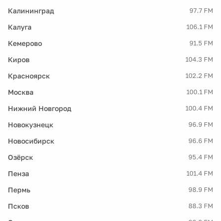
Калининград
97.7 FM
Калуга
106.1 FM
Кемерово
91.5 FM
Киров
104.3 FM
Красноярск
102.2 FM
Москва
100.1 FM
Нижний Новгород
100.4 FM
Новокузнецк
96.9 FM
Новосибирск
96.6 FM
Озёрск
95.4 FM
Пенза
101.4 FM
Пермь
98.9 FM
Псков
88.3 FM