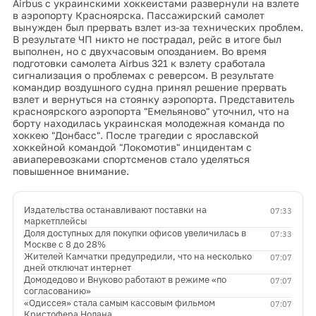
Airbus с украинскими хоккеистами развернули на взлете
в аэропорту Красноярска. Пассажирский самолет
вынужден был прервать взлет из-за технических проблем.
В результате ЧП никто не пострадал, рейс в итоге был
выполнен, но с двухчасовым опозданием. Во время
подготовки самолета Airbus 321 к взлету сработала
сигнализация о проблемах с реверсом. В результате
командир воздушного судна принял решение прервать
взлет и вернуться на стоянку аэропорта. Представитель
красноярского аэропорта "Емельяново" уточнил, что на
борту находилась украинская молодежная команда по
хоккею "Донбасс". После трагедии с ярославской
хоккейной командой "Локомотив" инцидентам с
авиаперевозками спортсменов стало уделяться
повышенное внимание.
Издательства останавливают поставки на
07:33
маркетплейсы
Доля доступных для покупки офисов увеличилась в
07:33
Москве с 8 до 28%
Жителей Камчатки предупредили, что на несколько
07:07
дней отключат интернет
Домодедово и Внуково работают в режиме «по
07:07
согласованию»
«Одиссея» стала самым кассовым фильмом
07:07
Кристофера Нолана