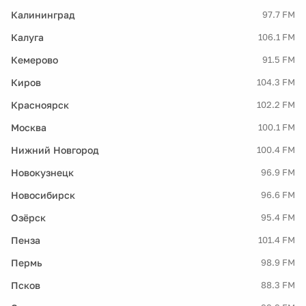
Калининград
97.7 FM
Калуга
106.1 FM
Кемерово
91.5 FM
Киров
104.3 FM
Красноярск
102.2 FM
Москва
100.1 FM
Нижний Новгород
100.4 FM
Новокузнецк
96.9 FM
Новосибирск
96.6 FM
Озёрск
95.4 FM
Пенза
101.4 FM
Пермь
98.9 FM
Псков
88.3 FM