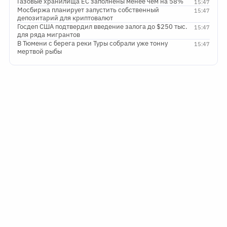
Газовые хранилища ЕС заполнены менее чем на 58%
15:47
Мосбиржа планирует запустить собственный
15:47
депозитарий для криптовалют
Госдеп США подтвердил введение залога до $250 тыс.
15:47
для ряда мигрантов
В Тюмени с берега реки Туры собрали уже тонну
15:47
мертвой рыбы