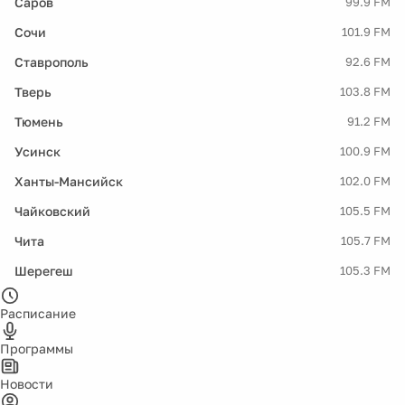
Саров
99.9 FM
Сочи
101.9 FM
Ставрополь
92.6 FM
Тверь
103.8 FM
Тюмень
91.2 FM
Усинск
100.9 FM
Ханты-Мансийск
102.0 FM
Чайковский
105.5 FM
Чита
105.7 FM
Шерегеш
105.3 FM
Расписание
Программы
Новости