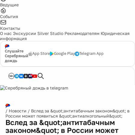
Ведущие
События
Контакты
О нас
Экскурсии
Silver Studio
Рекламодателям
Юридическая
информация
Слушайте
App Store
Google Play
Telegram App
Серебряный
дождь
12+
/
Новости
/
Вслед за &quot;антитабачным законом&quot; в
России может появиться &quot;антиалкогольный&quot;
Вслед за &quot;антитабачным
законом&quot; в России может