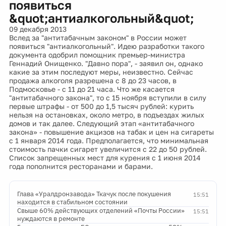
появиться
&quot;антиалкогольный&quot;
09 декабря 2013
Вслед за "антитабачным законом" в России может
появиться "антиалкогольный". Идею разработки такого
документа одобрил помощник премьер-министра
Геннадий Онищенко. "Давно пора", - заявил он, однако
какие за этим последуют меры, неизвестно. Сейчас
продажа алкоголя разрешена с 8 до 23 часов, в
Подмосковье - с 11 до 21 часа. Что же касается
"антитабачного закона", то с 15 ноября вступили в силу
первые штрафы - от 500 до 1,5 тысяч рублей: курить
нельзя на остановках, около метро, в подъездах жилых
домов и так далее. Следующий этап «антитабачного
закона» - повышение акцизов на табак и цен на сигареты
с 1 января 2014 года. Предполагается, что минимальная
стоимость пачки сигарет увеличится с 22 до 50 рублей.
Список запрещенных мест для курения с 1 июня 2014
года пополнится ресторанами и барами.
Глава «Уралдронзавода» Ткачук после покушения
15:51
находится в стабильном состоянии
Свыше 60% действующих отделений «Почты России»
15:51
нуждаются в ремонте