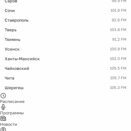
Саров
99.9 FM
Сочи
101.9 FM
Ставрополь
92.6 FM
Тверь
103.8 FM
Тюмень
91.2 FM
Усинск
100.9 FM
Ханты-Мансийск
102.0 FM
Чайковский
105.5 FM
Чита
105.7 FM
Шерегеш
105.3 FM
Расписание
Программы
Новости