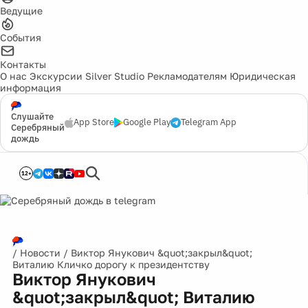
Ведущие
События
Контакты
О нас
Экскурсии
Silver Studio
Рекламодателям
Юридическая
информация
Слушайте
App Store
Google Play
Telegram App
Серебряный
дождь
12+
/
Новости
/
Виктор Янукович &quot;закрыл&quot;
Виталию Кличко дорогу к президентству
Виктор Янукович
&quot;закрыл&quot; Виталию