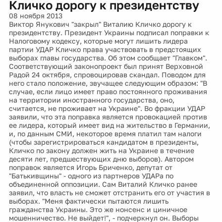
Кличко дорогу к президентству
08 ноября 2013
Виктор Янукович "закрыл" Виталию Кличко дорогу к
президентству. Президент Украины подписал поправки к
Налоговому кодексу, которые могут лишить лидера
партии УДАР Кличко права участвовать в предстоящих
выборах главы государства. Об этом сообщает "Главком".
Соответствующий законопроект был принят Верховной
Радой 24 октября, спровоцировав скандал. Поводом для
него стало положение, звучащее следующим образом: "В
случае, если лицо имеет право постоянного проживания
на территории иностранного государства, оно,
считается, не проживает на Украине". Во фракции УДАР
заявили, что эта поправка является провокацией против
ее лидера, который имеет вид на жительство в Германии,
и, по данным СМИ, некоторое время платил там налоги
(чтобы зарегистрироваться кандидатом в президенты,
Кличко по закону должен жить на Украине в течение
десяти лет, предшествующих дню выборов). Автором
поправок является Игорь Бриченко, депутат от
"Батькивщины" - одного из партнеров УДАРа по
объединенной оппозиции. Сам Виталий Кличко ранее
заявил, что власть не сможет отстранить его от участия в
выборах. "Меня фактически пытаются лишить
гражданства Украины. Это же нонсенс и циничное
мошенничество. Не выйдет!", - подчеркнул он. Выборы