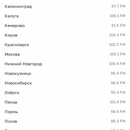
Калининград
97.7 FM
Калуга
106.1 FM
Кемерово
91.5 FM
Киров
104.3 FM
Красноярск
102.2 FM
Москва
100.1 FM
Нижний Новгород
100.4 FM
Новокузнецк
96.9 FM
Новосибирск
96.6 FM
Озёрск
95.4 FM
Пенза
101.4 FM
Пермь
98.9 FM
Псков
88.3 FM