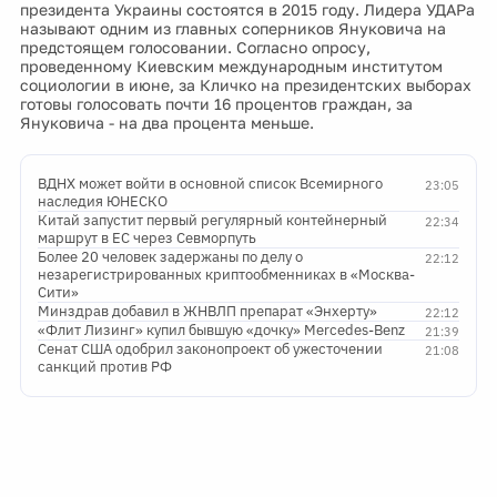
президента Украины состоятся в 2015 году. Лидера УДАРа
называют одним из главных соперников Януковича на
предстоящем голосовании. Согласно опросу,
проведенному Киевским международным институтом
социологии в июне, за Кличко на президентских выборах
готовы голосовать почти 16 процентов граждан, за
Януковича - на два процента меньше.
ВДНХ может войти в основной список Всемирного
23:05
наследия ЮНЕСКО
Китай запустит первый регулярный контейнерный
22:34
маршрут в ЕС через Севморпуть
Более 20 человек задержаны по делу о
22:12
незарегистрированных криптообменниках в «Москва-
Сити»
Минздрав добавил в ЖНВЛП препарат «Энхерту»
22:12
«Флит Лизинг» купил бывшую «дочку» Mercedes-Benz
21:39
Сенат США одобрил законопроект об ужесточении
21:08
санкций против РФ