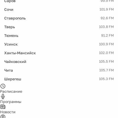
Саров
99.9 FM
Сочи
101.9 FM
Ставрополь
92.6 FM
Тверь
103.8 FM
Тюмень
91.2 FM
Усинск
100.9 FM
Ханты-Мансийск
102.0 FM
Чайковский
105.5 FM
Чита
105.7 FM
Шерегеш
105.3 FM
Расписание
Программы
Новости