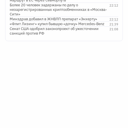
маршрут в ЕС через Севморпуть
Более 20 человек задержаны по делу о
22:12
незарегистрированных криптообменниках в «Москва-
Сити»
Минздрав добавил в ЖНВЛП препарат «Энхерту»
22:12
«Флит Лизинг» купил бывшую «дочку» Mercedes-Benz
21:39
Сенат США одобрил законопроект об ужесточении
21:08
санкций против РФ