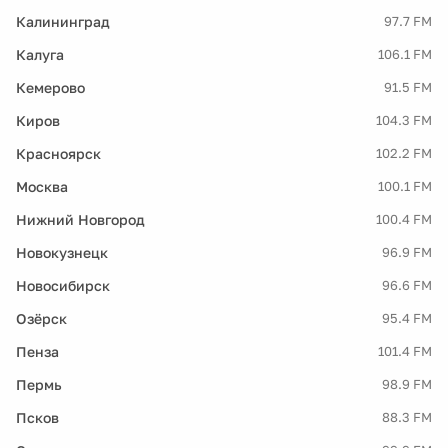
Калининград
97.7 FM
Калуга
106.1 FM
Кемерово
91.5 FM
Киров
104.3 FM
Красноярск
102.2 FM
Москва
100.1 FM
Нижний Новгород
100.4 FM
Новокузнецк
96.9 FM
Новосибирск
96.6 FM
Озёрск
95.4 FM
Пенза
101.4 FM
Пермь
98.9 FM
Псков
88.3 FM