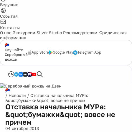
Ведущие
События
Контакты
О нас
Экскурсии
Silver Studio
Рекламодателям
Юридическая
информация
Слушайте
App Store
Google Play
Telegram App
Серебряный
дождь
12+
/
Новости
/
Отставка начальника МУРа:
&quot;бумажки&quot; вовсе не причем
Отставка начальника МУРа:
&quot;бумажки&quot; вовсе не
причем
04 октября 2013