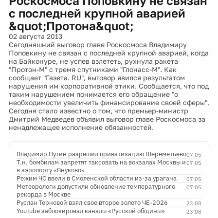
Роскосмоса Поповкину не связан
с последней крупной аварией
&quot;Протона&quot;
02 августа 2013
Сегодняшний выговор главе Роскосмоса Владимиру
Поповкину не связан с последней крупной аварией, когда
на Байконуре, не успев взлететь, рухнула ракета
"Протон-М" с тремя спутниками "Глонасс-М". Как
сообщает "Газета. RU", выговор явился результатом
нарушения им корпоративной этики. Сообщается, что под
таким нарушением понимается его обращение "о
необходимости увеличить финансирование своей сферы".
Сегодня стало известно о том, что премьер-министр
Дмитрий Медведев объявил выговор главе Роскосмоса за
ненадлежащее исполнение обязанностей.
Владимир Путин разрешил приватизацию Шереметьево
07:05
Т.н. бомбилам запретят таксовать на вокзалах Москвы и
07:05
в аэропорту «Внуково»
Режим ЧС ввели в Смоленской области из-за урагана
07:05
Метеорологи допустили обновление температурного
07:05
рекорда в Москве
Руслан Терновой взял свое второе золото ЧЕ-2026
23:08
YouTube заблокировал каналы «Русской общины»
23:08