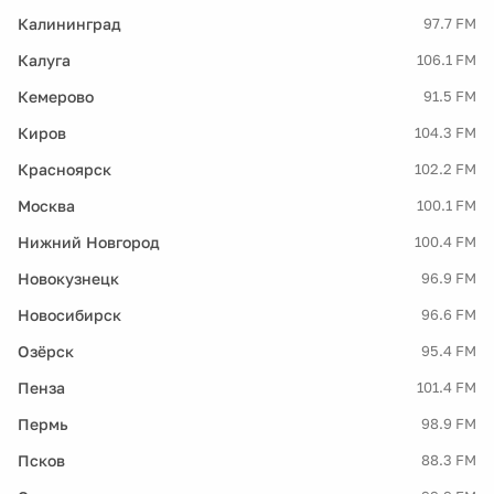
Калининград
97.7 FM
Калуга
106.1 FM
Кемерово
91.5 FM
Киров
104.3 FM
Красноярск
102.2 FM
Москва
100.1 FM
Нижний Новгород
100.4 FM
Новокузнецк
96.9 FM
Новосибирск
96.6 FM
Озёрск
95.4 FM
Пенза
101.4 FM
Пермь
98.9 FM
Псков
88.3 FM