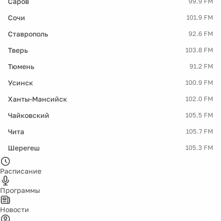
Саров
99.9 FM
Сочи
101.9 FM
Ставрополь
92.6 FM
Тверь
103.8 FM
Тюмень
91.2 FM
Усинск
100.9 FM
Ханты-Мансийск
102.0 FM
Чайковский
105.5 FM
Чита
105.7 FM
Шерегеш
105.3 FM
Расписание
Программы
Новости